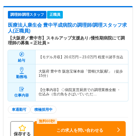
調理師/調理スタッフ
正職員
医療法人康生会 豊中平成病院
の調理師/調理スタッフ求
人(正職員)
【大阪府／豊中市】スキルアップ支援あり♪慢性期病院にて調
理師の募集＜正社員＞
【モデル月収】
20.0
万円～
23.0
万円
程度※諸手当込
給与
大阪府 豊中市
阪急宝塚本線「曽根(大阪)駅」（徒歩
15分）
勤務地
【仕事内容】 ◇病院直営厨房での調理業務全般 ・
仕込み（生の魚をさばいていただ…
仕事内容
車通勤可
積極採用中
この求人を問い合わせる
保存する