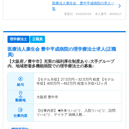
医療法人康生会 豊中平成病院の求人一
覧
更新日：2026/05/26 求人番号：9835417
理学療法士
正職員
医療法人康生会 豊中平成病院
の理学療法士求人(正職
員)
【大阪府／豊中市】充実の福利厚生制度あり♪大手グループ
内、地域密着多機能病院での理学療法士の募集♪
【モデル月収】
27.0
万円～
32.0
万円
程度 【モデル
年収】
400
万円～
462
万円
程度※月収×12ヶ月
給与
大阪府 豊中市
勤務地
【仕事内容】 ■外来リハビリ、入院リハビリ、訪問
リハビリ、デイケア 病棟人数…
仕事内容