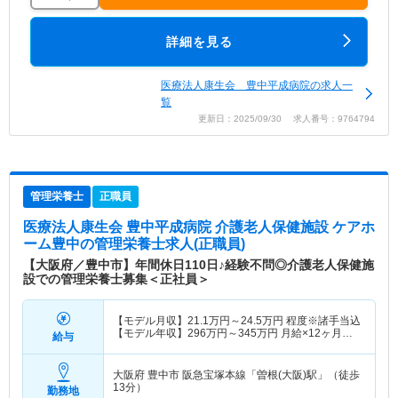
詳細を見る
医療法人康生会 豊中平成病院の求人一
覧
更新日：2025/09/30 求人番号：9764794
管理栄養士
正職員
医療法人康生会 豊中平成病院 介護老人保健施設 ケアホ
ーム豊中
の管理栄養士求人(正職員)
【大阪府／豊中市】年間休日110日♪経験不問◎介護老人保健施
設での管理栄養士募集＜正社員＞
【モデル月収】
21.1
万円～
24.5
万円
程度※諸手当込
【モデル年収】
296
万円～
345
万円
月給×12ヶ月＋
給与
賞与3.00ヶ月想定
大阪府 豊中市
阪急宝塚本線「曽根(大阪)駅」（徒歩
13分）
勤務地