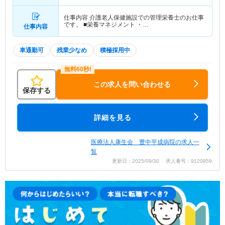
仕事内容 介護老人保健施設での管理栄養士のお仕事
です。 ■栄養マネジメント ・…
仕事内容
車通勤可
残業少なめ
積極採用中
この求人を問い合わせる
保存する
詳細を見る
医療法人康生会 豊中平成病院の求人一
覧
更新日：2025/09/30 求人番号：9120959