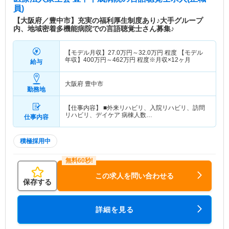
期急性期疾病から慢性疾病まで幅広く対応していま
員)
す。 退院後についても、外来診療、訪問看護、外
【大阪府／豊中市】充実の福利厚生制度あり♪大手グループ
来・訪問リハビリテーションやデイケア（通所リハ
内、地域密着多機能病院での言語聴覚士さん募集♪
ビリテーション）・デイサービス（通所介護）等で
サポートを行い、心のこもった切れ目のない医療・
【モデル月収】
27.0
万円～
32.0
万円
程度 【モデル
看護・介護・リハビリテーションを心掛け、「地域
年収】
400
万円～
462
万円
程度※月収×12ヶ月
給与
の方々に安心して頼ってもらえる病院」を目標に
日々尽力しています。
大阪府 豊中市
勤務地
【仕事内容】 ■外来リハビリ、入院リハビリ、訪問
リハビリ、デイケア 病棟人数…
仕事内容
積極採用中
この求人を問い合わせる
保存する
詳細を見る