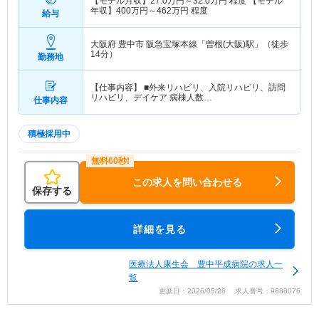
【モデル月収】
27.0
万円～
32.0
万円
程度 【モデル
年収】
400
万円～
462
万円
程度
給与
大阪府 豊中市
阪急宝塚本線「曽根(大阪)駅」（徒歩
14分）
勤務地
【仕事内容】 ■外来リハビリ、入院リハビリ、訪問
リハビリ、デイケア 病棟人数…
仕事内容
積極採用中
この求人を問い合わせる
保存する
詳細を見る
医療法人康生会 豊中平成病院の求人一
覧
更新日：2026/05/26 求人番号：9688076