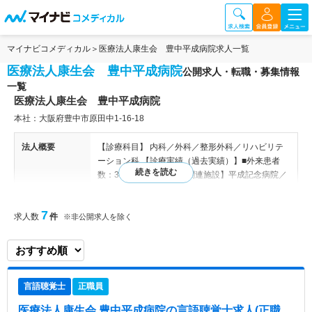
マイナビコメディカル
医療法人康生会 豊中平成病院求人一覧
医療法人康生会 豊中平成病院
公開求人・転職・募集情報
一覧
医療法人康生会 豊中平成病院
本社：大阪府豊中市原田中1‐16‐18
法人概要
【診療科目】 内科／外科／整形外科／リハビリテ
ーション科 【診療実績（過去実績）】■外来患者
数：30件 【事業所】 【関連施設】平成記念病院／
レジデント・豊中／弥刀中央病院／泉佐野優人会病
院
7
求人数
件
※非公開求人を除く
病院情報補足
電子カルテ導入済み、オーダリングシステム導入済
み
特色
地域の中核病院として長期急性期医療、リハビリテ
言語聴覚士
正職員
ーション医療、在宅医療まで幅広く提供している病
院です。 重症な患者様の治療や健診をはじめ、長
医療法人康生会 豊中平成病院
の言語聴覚士求人(正職