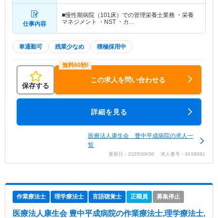
■慢性期病院（101床）での管理栄養士業務 ・栄養
マネジメント ・NST ・カ…
仕事内容
車通勤可
残業少なめ
積極採用中
この求人を問い合わせる
保存する
詳細を見る
医療法人康生会 豊中平成病院の求人一
覧
更新日：2025/09/30 求人番号：9108061
作業療法士
理学療法士
言語聴覚士
正職員
募集停止
医療法人康生会 豊中平成病院
の作業療法士,理学療法士,