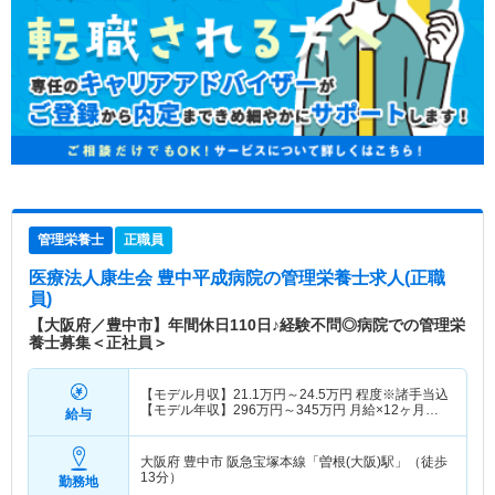
管理栄養士
正職員
医療法人康生会 豊中平成病院
の管理栄養士求人(正職
員)
【大阪府／豊中市】年間休日110日♪経験不問◎病院での管理栄
養士募集＜正社員＞
【モデル月収】
21.1
万円～
24.5
万円
程度※諸手当込
【モデル年収】
296
万円～
345
万円
月給×12ヶ月＋
給与
賞与3.00ヶ月想定
大阪府 豊中市
阪急宝塚本線「曽根(大阪)駅」（徒歩
13分）
勤務地