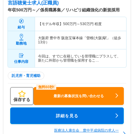
言語聴覚士求人(正職員)
年収500万円～／係長職募集／リハビリ組織強化の新規採用
【モデル年収】
500
万円～
530
万円
程度
給与
大阪府 豊中市
阪急宝塚本線「曽根(大阪)駅」（徒歩
13分）
勤務地
今回は、すでに在籍している管理職にプラスして、
新たに外部から管理職を採用するこ…
仕事内容
託児所・育児補助
最新の募集状況を問い合わせる
保存する
詳細を見る
医療法人康生会 豊中平成病院の求人一