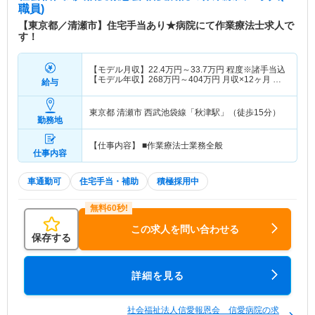
職員)
【東京都／清瀬市】住宅手当あり★病院にて作業療法士求人で
す！
【モデル月収】
22.4
万円～
33.7
万円
程度※諸手当込
【モデル年収】
268
万円～
404
万円
月収×12ヶ月 賞
給与
与含まず算出
東京都 清瀬市
西武池袋線「秋津駅」（徒歩15分）
勤務地
【仕事内容】 ■作業療法士業務全般
仕事内容
車通勤可
住宅手当・補助
積極採用中
この求人を問い合わせる
保存する
詳細を見る
社会福祉法人信愛報恩会 信愛病院の求