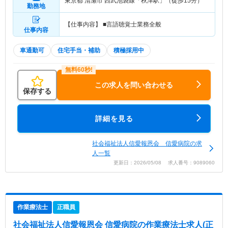
東京都 清瀬市
西武池袋線「秋津駅」（徒歩15分）
勤務地
【仕事内容】 ■言語聴覚士業務全般
仕事内容
車通勤可
住宅手当・補助
積極採用中
この求人を問い合わせる
保存する
詳細を見る
社会福祉法人信愛報恩会 信愛病院の求
人一覧
更新日：2026/05/08 求人番号：9089060
作業療法士
正職員
社会福祉法人信愛報恩会 信愛病院
の作業療法士求人(正