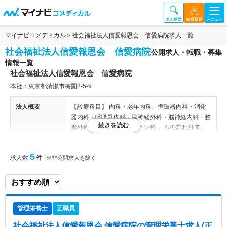
マイナビコメディカル
社会福祉法人信愛報恩会 信愛病院求人一覧
社会福祉法人信愛報恩会 信愛病院
公開求人・転職・募集
情報一覧
社会福祉法人信愛報恩会 信愛病院
本社：東京都清瀬市梅園2‐5‐9
法人概要
【診療科目】 内科・老年内科、循環器内科・消化
器内科・呼吸器内科・脳神経外科・脳神経内科・整
形外科・リハビリテーション科 、もの忘れ外来、
緩和ケア外来、禁煙外来 【病床数】 199床 【関連
施設】 信愛の園／特定有料老人ホーム信愛苑／信
5
求人数
件
愛訪問看護ステーションほほえみ／しんあい清戸の
※非公開求人を除く
里／みどりの樹／信愛のぞみの郷（荒川区）
病院情報補足
電子カルテ導入済み
管理栄養士
正職員
特色
信愛病院は、聖書の「信仰と希望と愛」から名づけ
られました。 病気や障害を持つ人が安心して地域
社会福祉法人信愛報恩会 信愛病院
の管理栄養士求人(正