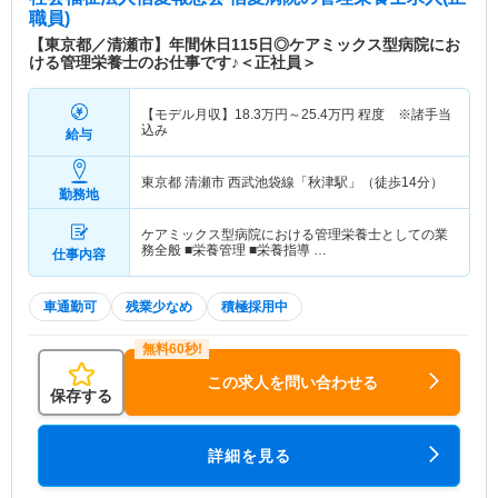
社会で暮らせるように応援いたします。 当病院は
職員)
がんや高齢者の終末期医療、慢性疾患の治療、リハ
【東京都／清瀬市】年間休日115日◎ケアミックス型病院にお
ビリテーション、認知症の介護などに重点をおいて
ける管理栄養士のお仕事です♪＜正社員＞
おります。 ご自宅で療養中の方のためには訪問診
療、訪問看護、訪問リハビリテーションなどがあり
【モデル月収】
18.3
万円～
25.4
万円
程度 ※諸手当
ます。 当病院は経済的にお困りの方に無料または
込み
給与
低額診療事業をおこなっております。 病院は社会
に開かれた施設でありたいと願っております。 ボ
東京都 清瀬市
西武池袋線「秋津駅」（徒歩14分）
ランティア活動、定期ミニコンサート、公開講座、
勤務地
無料送迎バスなどはどなたにもご参加、ご利用いた
だけます。 わたしたち職員は利用してくださる患
ケアミックス型病院における管理栄養士としての業
務全般 ■栄養管理 ■栄養指導 …
者さんやご家族に信頼されることを喜びといたしま
仕事内容
す。 日本医療機能評価機構による認定病院であり
ます。
車通勤可
残業少なめ
積極採用中
この求人を問い合わせる
保存する
詳細を見る