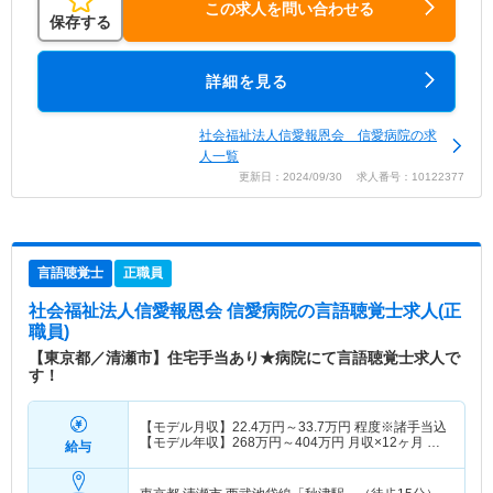
この求人を問い合わせる
保存する
詳細を見る
社会福祉法人信愛報恩会 信愛病院の求
人一覧
更新日：2024/09/30 求人番号：10122377
言語聴覚士
正職員
社会福祉法人信愛報恩会 信愛病院
の言語聴覚士求人(正
職員)
【東京都／清瀬市】住宅手当あり★病院にて言語聴覚士求人で
す！
【モデル月収】
22.4
万円～
33.7
万円
程度※諸手当込
【モデル年収】
268
万円～
404
万円
月収×12ヶ月 賞
給与
与含まず算出