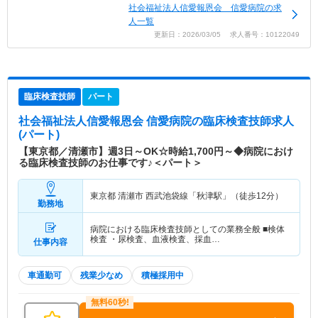
社会福祉法人信愛報恩会 信愛病院の求
人一覧
更新日：2026/03/05 求人番号：10122049
臨床検査技師
パート
社会福祉法人信愛報恩会 信愛病院
の臨床検査技師求人
(パート)
【東京都／清瀬市】週3日～OK☆時給1,700円～◆病院におけ
る臨床検査技師のお仕事です♪＜パート＞
東京都 清瀬市
西武池袋線「秋津駅」（徒歩12分）
勤務地
病院における臨床検査技師としての業務全般 ■検体
検査 ・尿検査、血液検査、採血…
仕事内容
車通勤可
残業少なめ
積極採用中