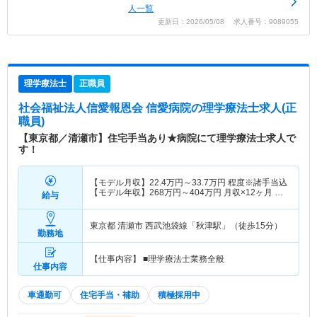
人一覧
更新日：2026/05/08 求人番号：9089055
理学療法士
正職員
社会福祉法人信愛報恩会 信愛病院
の理学療法士求人(正
職員)
【東京都／清瀬市】住宅手当あり★病院にて理学療法士求人で
す！
【モデル月収】
22.4
万円～
33.7
万円
程度※諸手当込
【モデル年収】
268
万円～
404
万円
月収×12ヶ月 賞
給与
与含まず算出
東京都 清瀬市
西武池袋線「秋津駅」（徒歩15分）
勤務地
【仕事内容】 ■理学療法士業務全般
仕事内容
車通勤可
住宅手当・補助
積極採用中