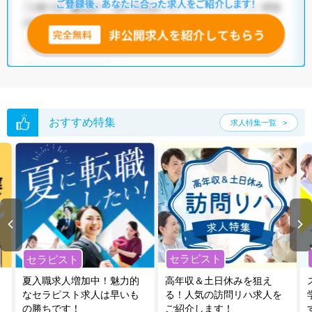
おすすめ特集
求人特集一覧
セラピスト
セラピスト
夏入職求人増加中！魅力的
高年収＆土日休みを狙え
なセラピスト求人は早いも
る！人気の訪問リハ求人を
の勝ちです！
ご紹介します！