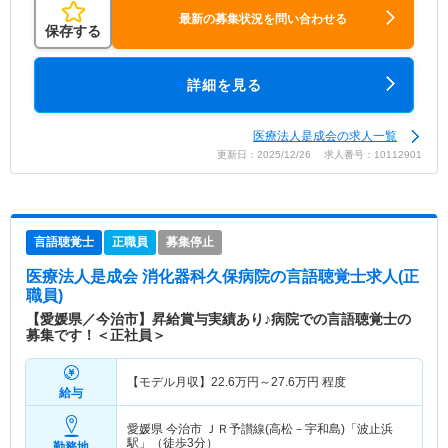
最新の募集状況を問い合わせる
保存する
詳細を見る
医療法人是成会の求人一覧
更新日：2025/12/26 求人番号：10112901
言語聴覚士
正職員
募集停止
医療法人是成会 消化器科久保病院
の言語聴覚士求人(正
職員)
【愛媛県／今治市】昇給賞与実績あり♪病院での言語聴覚士の
募集です！＜正社員＞
【モデル月収】
22.6
万円～
27.6
万円
程度
給与
愛媛県 今治市
ＪＲ予讃線(高松－宇和島)「波止浜
駅」（徒歩3分）
勤務地