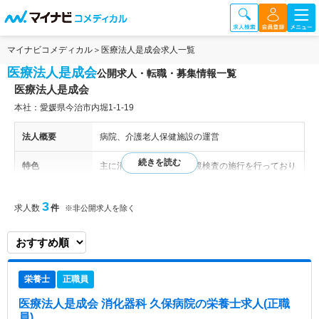
マイナビコメディカル
医療法人是成会求人一覧
医療法人是成会
公開求人・転職・募集情報一覧
医療法人是成会
本社：愛媛県今治市内堀1‐1‐19
法人概要
病院、介護老人保健施設の運営
特色
主に消化器科で種々内視鏡検査の施行を行っており
地域の方々の健康を支えております。 ご利用者
様、地域の皆様に寄り添ったサポートに徹しており
3
求人数
件
※非公開求人を除く
ます。
栄養士
正職員
医療法人是成会 消化器科 久保病院
の栄養士求人(正職
員)