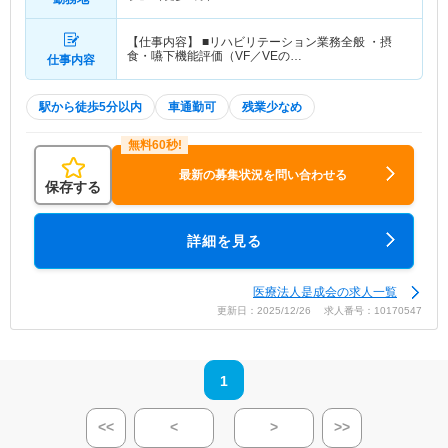
【仕事内容】 ■リハビリテーション業務全般 ・摂
食・嚥下機能評価（VF／VEの…
仕事内容
駅から徒歩5分以内
車通勤可
残業少なめ
最新の募集状況を問い合わせる
保存する
詳細を見る
医療法人是成会の求人一覧
更新日：2025/12/26 求人番号：10170547
1
<<
<
>
>>