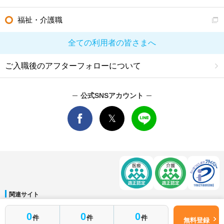
福祉・介護職
全ての利用者の皆さまへ
ご入職後のアフターフォローについて
公式SNSアカウント
関連サイト
マイナビDOCTOR
│
マイナビ看護師
│
マイナビ薬剤師
│
マイナビ保育士
簡単1分
0
0
0
件
件
件
運営会社
無料登録
はじめて転職