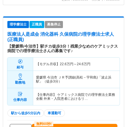
理学療法士
正職員
募集停止
医療法人是成会 消化器科 久保病院
の理学療法士求人
(正職員)
【愛媛県/今治市】駅チカ徒歩3分！残業少なめのケアミックス
病院での理学療法士さんの募集です♪
【モデル月収】
22.6
万円～
24.6
万円
給与
愛媛県 今治市
ＪＲ予讃線(高松－宇和島)「波止浜
駅」（徒歩3分）
勤務地
【仕事内容】 ケアミックス病院での理学療法士業務
全般 外来・入院患者におけるリ…
仕事内容
駅から徒歩5分以内
車通勤可