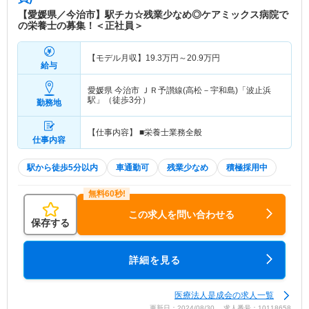
【愛媛県／今治市】駅チカ☆残業少なめ◎ケアミックス病院で
の栄養士の募集！＜正社員＞
【モデル月収】
19.3
万円～
20.9
万円
給与
愛媛県 今治市
ＪＲ予讃線(高松－宇和島)「波止浜
駅」（徒歩3分）
勤務地
【仕事内容】 ■栄養士業務全般
仕事内容
駅から徒歩5分以内
車通勤可
残業少なめ
積極採用中
この求人を問い合わせる
保存する
詳細を見る
医療法人是成会の求人一覧
更新日：2024/08/30 求人番号：10118658