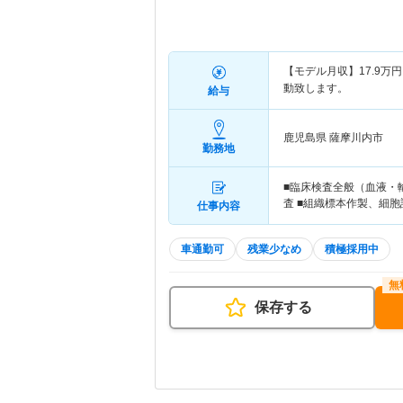
【モデル月収】
17.9
万円
動致します。
給与
鹿児島県 薩摩川内市
勤務地
■臨床検査全般（血液・
査 ■組織標本作製、細胞
仕事内容
車通勤可
残業少なめ
積極採用中
保存する