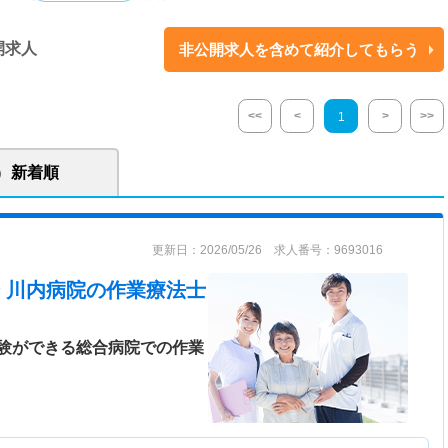
2年に開設され、鹿児島県薩摩川内市に位置しています。地域社会に貢献する
開求人
非公開求人を含めて紹介してもらう
心」を掲げて、様々な医療サービスを提供しています。 病院は199床を有
として迅速かつ適切な対応を行っています。また、小児科および周産期医
特化した医療サービス、災害時の医療支援、さらには健康診断や人間ドッ
<<
<
>
>>
1
にも力を入れています。
新着順
更新日：2026/05/26 求人番号：9693016
 川内病院
の作業療法士
験ができる総合病院での作業