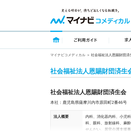
トップページ
ご利用ガイ
マイナビコメディカル
社会福祉法人恩賜財団済
社会福祉法人恩賜財団済生
社会福祉法人恩賜財団済生会
本社：鹿児島県薩摩川内市原田町2番46号
法人概要
内科、消化器内科、小児科
科、眼科、放射線科、麻酔
せんだい、居宅介護支援事