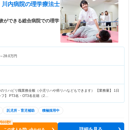
 川内病院
の理学療法士
験ができる総合病院での理学
～
28.0
万円
でのリハビリ職業務全般（小児リハや癌リハなどもできます） 【業務量】 1日
フ】 PT3名・OT3名在籍（2…
託児所・育児補助
積極採用中
詳細を見る
この求人を問い合わせる