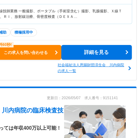
射線技師業務 一般撮影、ポータブル（手術室含む）撮影、乳腺撮影、Ｘ線Ｔ
、ＲＩ、放射線治療、骨密度検査（ＤＥＸＡ…
補助
積極採用中
詳細を見る
この求人を問い合わせる
社会福祉法人恩賜財団済生会 川内病院
の求人一覧
更新日：2026/05/07 求人番号：9151141
 川内病院
の臨床検査技
っては年収400万以上可能！