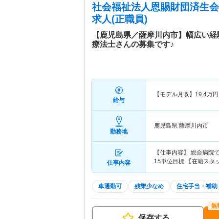
社会福祉法人恩賜財団済生会
求人(正職員)
【鹿児島県／薩摩川内市】幅広い経
療法士さんの募集です♪
【モデル月収】
19.4
万円
給与
鹿児島県 薩摩川内市
勤務地
【仕事内容】 総合病院
15単位目標 【在籍スタッ
仕事内容
車通勤可
残業少なめ
住宅手当・補助
保存する