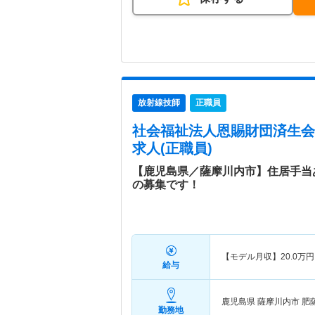
放射線技師
正職員
社会福祉法人恩賜財団済生会
求人(正職員)
【鹿児島県／薩摩川内市】住居手当
の募集です！
【モデル月収】
20.0
万円
給与
鹿児島県 薩摩川内市
肥
勤務地