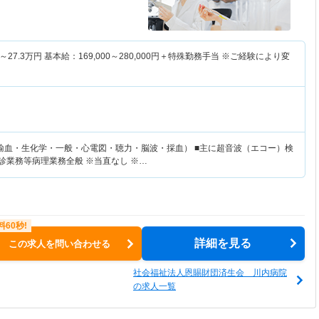
～
27.3
万円
基本給：169,000～280,000円＋特殊勤務手当 ※ご経験により変
輸血・生化学・一般・心電図・聴力・脳波・採血） ■主に超音波（エコー）検
診業務等病理業務全般 ※当直なし ※…
詳細を見る
この求人を問い合わせる
社会福祉法人恩賜財団済生会 川内病院
の求人一覧