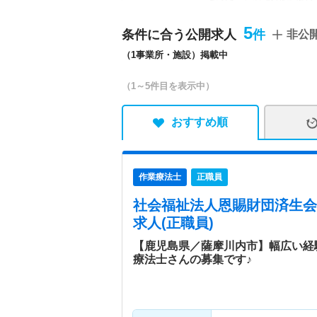
特色
済生会川内病院は、195
5
条件に合う公開求人
非公
ことを理念とし、「済生の
（1事業所・施設）掲載中
し、地域の救急医療の中核
療の専門医療、がん治療に
（1～5件目を表示中）
クを通じた予防医療の推進
おすすめ順
作業療法士
正職員
社会福祉法人恩賜財団済生会
求人(正職員)
【鹿児島県／薩摩川内市】幅広い経
療法士さんの募集です♪