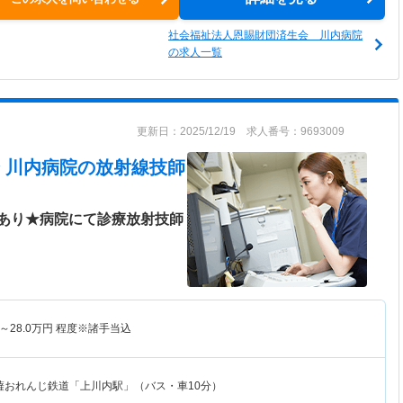
社会福祉法人恩賜財団済生会 川内病院
の求人一覧
更新日：2025/12/19 求人番号：9693009
 川内病院
の放射線技師
あり★病院にて診療放射技師
～
28.0
万円
程度※諸手当込
薩おれんじ鉄道「上川内駅」（バス・車10分）