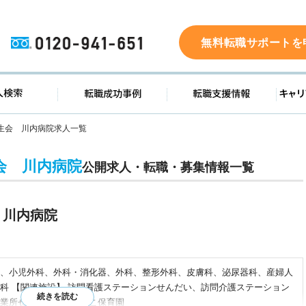
0120-941-651
無料転職サポートを
ド
求人検索
転職成功事例
転職支
生会 川内病院求人一覧
会 川内病院
公開求人・転職・募集情報一覧
 川内病院
、小児外科、外科・消化器、外科、整形外科、皮膚科、泌尿器科、産婦人
科 【関連施設】 訪問看護ステーションせんだい、訪問介護ステーション
業所せんだい、なでしこ保育園