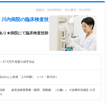
更新日：2025/05/01 求人番号：9113705
 川内病院
の臨床検査技
あり★病院にて臨床検査技師
～
27.3
万円
程度※諸手当込
薩おれんじ鉄道「上川内駅」（バス・車10分）
査技師 超音波検査業務（腹部、頸動脈、（心臓）） ※診療科目補足 小児
り