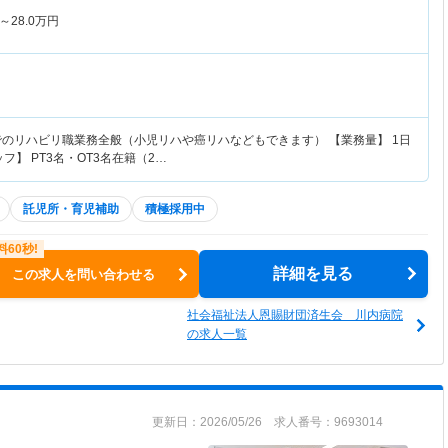
～
28.0
万円
でのリハビリ職業務全般（小児リハや癌リハなどもできます） 【業務量】 1日
フ】 PT3名・OT3名在籍（2…
託児所・育児補助
積極採用中
詳細を見る
この求人を問い合わせる
社会福祉法人恩賜財団済生会 川内病院
の求人一覧
更新日：2026/05/26 求人番号：9693014