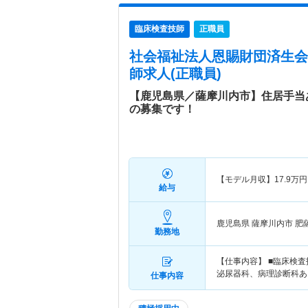
臨床検査技師
正職員
社会福祉法人恩賜財団済生会
師求人(正職員)
【鹿児島県／薩摩川内市】住居手当
の募集です！
【モデル月収】
17.9
万円
給与
鹿児島県 薩摩川内市
肥
勤務地
【仕事内容】 ■臨床検
泌尿器科、病理診断科あ
仕事内容