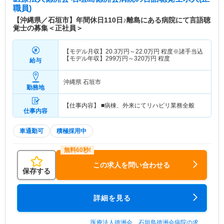
職員)
【沖縄県／石垣市】年間休日110日♪離島にある病院にて言語聴
覚士の募集＜正社員＞
【モデル月収】
20.3
万円～
22.0
万円
程度※諸手当込
【モデル年収】
299
万円～
320
万円
程度
給与
沖縄県 石垣市
勤務地
【仕事内容】 ■病棟、外来にてリハビリ業務全般
仕事内容
車通勤可
積極採用中
この求人を問い合わせる
保存する
詳細を見る
医療法人徳洲会 石垣島徳洲会病院の求