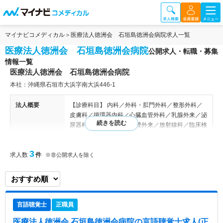
マイナビコメディカル
医療法人徳洲会 石垣島徳洲会病院求人一覧
医療法人徳洲会 石垣島徳洲会病院
公開求人・転職・募集
情報一覧
医療法人徳洲会 石垣島徳洲会病院
本社：沖縄県石垣市大浜字南大浜446-1
法人概要
【診療科目】 内科／外科・肛門外科／整形外科／
皮膚科／循環器内科／心臓血管外科／乳腺外来／泌
尿器科／人工透析科／禁煙外来／放射線科／臨床検
査科／リハビリ／通所リハビリ／健康診断 【病床
数】 ■49床
3
求人数
件
※非公開求人を除く
特色
石垣島の中心部という環境的にも便利な場所にある
病院です。島民全員が健康で安心して暮らせるよ
う、心のこもった医療を提供しています。在宅福祉
においても家族と過ごせるよう、訪問看護・訪問診
言語聴覚士
正職員
療など、地域の病院間との連携を心掛けておりま
す。
医療法人徳洲会 石垣島徳洲会病院
の言語聴覚士求人(正