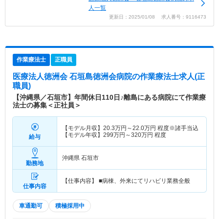
人一覧
更新日：2025/01/08 求人番号：9116473
作業療法士
正職員
医療法人徳洲会 石垣島徳洲会病院
の作業療法士求人(正
職員)
【沖縄県／石垣市】年間休日110日♪離島にある病院にて作業療
法士の募集＜正社員＞
【モデル月収】
20.3
万円～
22.0
万円
程度※諸手当込
【モデル年収】
299
万円～
320
万円
程度
給与
沖縄県 石垣市
勤務地
【仕事内容】 ■病棟、外来にてリハビリ業務全般
仕事内容
車通勤可
積極採用中