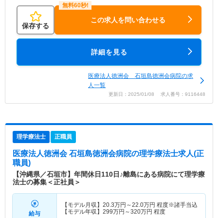
この求人を問い合わせる
保存する
詳細を見る
医療法人徳洲会 石垣島徳洲会病院の求
人一覧
更新日：2025/01/08 求人番号：9116448
理学療法士
正職員
医療法人徳洲会 石垣島徳洲会病院
の理学療法士求人(正
職員)
【沖縄県／石垣市】年間休日110日♪離島にある病院にて理学療
法士の募集＜正社員＞
【モデル月収】
20.3
万円～
22.0
万円
程度※諸手当込
【モデル年収】
299
万円～
320
万円
程度
給与