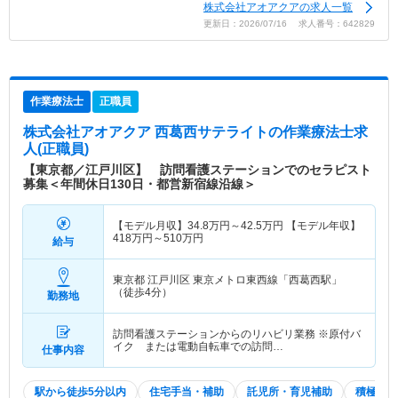
株式会社アオアクアの求人一覧
更新日：2026/07/16 求人番号：642829
作業療法士
正職員
株式会社アオアクア 西葛西サテライト
の作業療法士求
人(正職員)
【東京都／江戸川区】 訪問看護ステーションでのセラピスト
募集＜年間休日130日・都営新宿線沿線＞
【モデル月収】
34.8
万円～
42.5
万円
【モデル年収】
418
万円～
510
万円
給与
東京都 江戸川区
東京メトロ東西線「西葛西駅」
（徒歩4分）
勤務地
訪問看護ステーションからのリハビリ業務 ※原付バ
イク または電動自転車での訪問…
仕事内容
駅から徒歩5分以内
住宅手当・補助
託児所・育児補助
積極採用