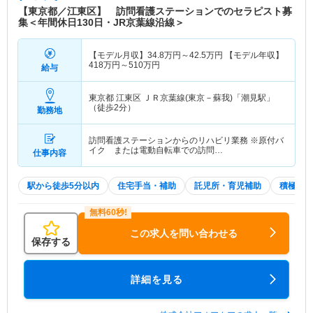
【東京都／江東区】 訪問看護ステーションでのセラピスト募
集＜年間休日130日・JR京葉線沿線＞
【モデル月収】
34.8
万円～
42.5
万円
【モデル年収】
418
万円～
510
万円
給与
東京都 江東区
ＪＲ京葉線(東京－蘇我)「潮見駅」
（徒歩2分）
勤務地
訪問看護ステーションからのリハビリ業務 ※原付バ
イク または電動自転車での訪問…
仕事内容
駅から徒歩5分以内
住宅手当・補助
託児所・育児補助
積極採用
この求人を問い合わせる
保存する
詳細を見る