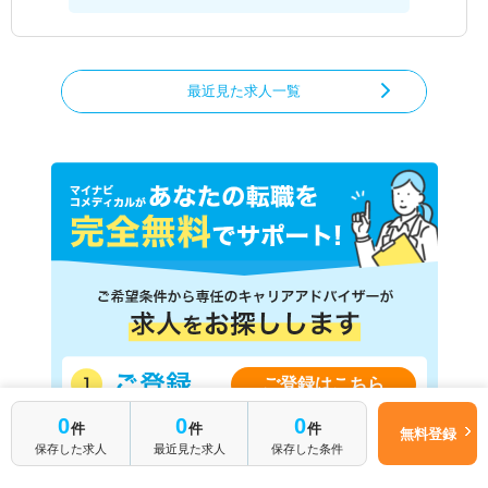
最近見た求人一覧
ご登録はこちら
簡単1分
0
0
0
件
件
件
無料登録
はじめて転職
無料転職サポートに申し込む
保存した求人
最近見た求人
保存した条件
される方へ