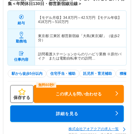
集＜年間休日130日・都営新宿線沿線＞
【モデル月収】
34.8
万円～
42.5
万円
【モデル年収】
418
万円～
510
万円
給与
東京都 江東区
都営新宿線「大島(東京)駅」（徒歩2
分）
勤務地
訪問看護ステーションからのリハビリ業務 ※原付バ
イク または電動自転車での訪問…
仕事内容
駅から徒歩5分以内
住宅手当・補助
託児所・育児補助
積極採用
この求人を問い合わせる
保存する
詳細を見る
株式会社アオアクアの求人一覧