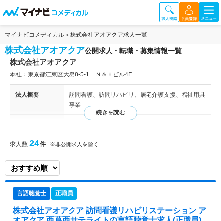
マイナビコメディカル
株式会社アオアクア求人一覧
株式会社アオアクア
公開求人・転職・募集情報一覧
株式会社アオアクア
本社：東京都江東区大島8-5-1 Ｎ＆Ｈビル4F
法人概要
訪問看護、訪問リハビリ、居宅介護支援、福祉用具
事業
病院情報補足
電子カルテ導入済み
24
求人数
件
※非公開求人を除く
特色
江東区を中心に、墨田区、江戸川区、城東区を代表
するステーションです。ターミナル～認知症～小児
～障害～社会復帰支援の方まで、幅広く看護を行っ
ております。数々の賞を受賞している企業で、働き
方改革や他の訪問看護ステーションを指導していま
言語聴覚士
正職員
す。また大学病院などの管理者が訪問看護を研修す
る機関となっています。 【アピールポイント】 ●土
株式会社アオアクア 訪問看護リハビリステーション ア
日休みなのでライフワークバランスのとりやすい環
オアクア 西葛西サテライト
の言語聴覚士求人(正職員)