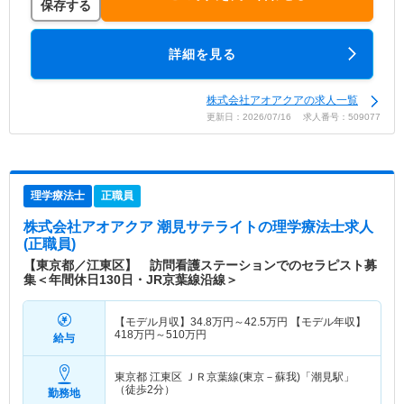
保存する
詳細を見る
株式会社アオアクアの求人一覧
更新日：2026/07/16 求人番号：509077
理学療法士
正職員
株式会社アオアクア 潮見サテライト
の理学療法士求人
(正職員)
【東京都／江東区】 訪問看護ステーションでのセラピスト募
集＜年間休日130日・JR京葉線沿線＞
【モデル月収】
34.8
万円～
42.5
万円
【モデル年収】
418
万円～
510
万円
給与
東京都 江東区
ＪＲ京葉線(東京－蘇我)「潮見駅」
（徒歩2分）
勤務地