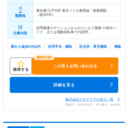
東京都 江戸川区
東京メトロ東西線「西葛西駅」
（徒歩4分）
勤務地
訪問看護ステーションからのリハビリ業務 ※原付バ
イク または電動自転車での訪問…
仕事内容
駅から徒歩5分以内
住宅手当・補助
託児所・育児補助
積極採用
この求人を問い合わせる
保存する
詳細を見る
株式会社アオアクアの求人一覧
更新日：2026/07/16 求人番号：642826