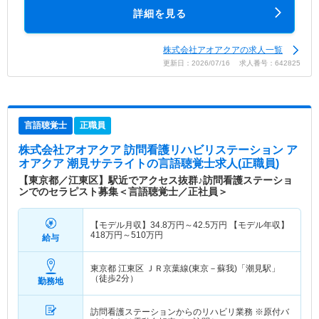
詳細を見る
株式会社アオアクアの求人一覧
更新日：2026/07/16 求人番号：642825
言語聴覚士
正職員
株式会社アオアクア 訪問看護リハビリステーション ア
オアクア 潮見サテライト
の言語聴覚士求人(正職員)
【東京都／江東区】駅近でアクセス抜群♪訪問看護ステーショ
ンでのセラピスト募集＜言語聴覚士／正社員＞
【モデル月収】
34.8
万円～
42.5
万円
【モデル年収】
418
万円～
510
万円
給与
東京都 江東区
ＪＲ京葉線(東京－蘇我)「潮見駅」
（徒歩2分）
勤務地
訪問看護ステーションからのリハビリ業務 ※原付バ