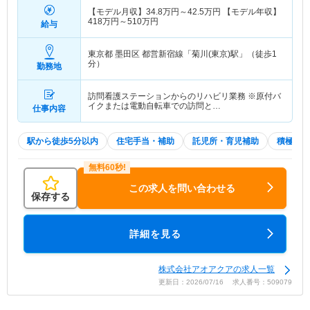
【モデル月収】
34.8
万円～
42.5
万円
【モデル年収】
418
万円～
510
万円
給与
東京都 墨田区
都営新宿線「菊川(東京)駅」（徒歩1
分）
勤務地
訪問看護ステーションからのリハビリ業務 ※原付バ
イクまたは電動自転車での訪問と…
仕事内容
駅から徒歩5分以内
住宅手当・補助
託児所・育児補助
積極採用
この求人を問い合わせる
保存する
詳細を見る
株式会社アオアクアの求人一覧
更新日：2026/07/16 求人番号：509079