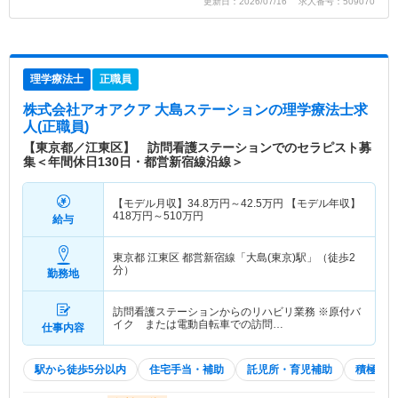
更新日：2026/07/16 求人番号：509070
理学療法士
正職員
株式会社アオアクア 大島ステーション
の理学療法士求
人(正職員)
【東京都／江東区】 訪問看護ステーションでのセラピスト募
集＜年間休日130日・都営新宿線沿線＞
【モデル月収】
34.8
万円～
42.5
万円
【モデル年収】
418
万円～
510
万円
給与
東京都 江東区
都営新宿線「大島(東京)駅」（徒歩2
分）
勤務地
訪問看護ステーションからのリハビリ業務 ※原付バ
イク または電動自転車での訪問…
仕事内容
駅から徒歩5分以内
住宅手当・補助
託児所・育児補助
積極採用