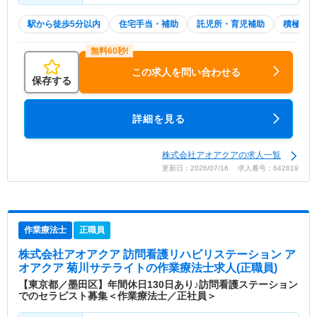
駅から徒歩5分以内
住宅手当・補助
託児所・育児補助
積極採用
この求人を問い合わせる
保存する
詳細を見る
株式会社アオアクアの求人一覧
更新日：2026/07/16 求人番号：642819
作業療法士
正職員
株式会社アオアクア 訪問看護リハビリステーション ア
オアクア 菊川サテライト
の作業療法士求人(正職員)
【東京都／墨田区】年間休日130日あり♪訪問看護ステーション
でのセラピスト募集＜作業療法士／正社員＞