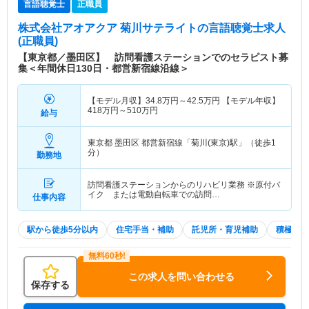
言語聴覚士
正職員
株式会社アオアクア 菊川サテライト
の言語聴覚士求人
(正職員)
【東京都／墨田区】 訪問看護ステーションでのセラピスト募
集＜年間休日130日・都営新宿線沿線＞
【モデル月収】
34.8
万円～
42.5
万円
【モデル年収】
418
万円～
510
万円
給与
東京都 墨田区
都営新宿線「菊川(東京)駅」（徒歩1
分）
勤務地
訪問看護ステーションからのリハビリ業務 ※原付バ
イク または電動自転車での訪問…
仕事内容
駅から徒歩5分以内
住宅手当・補助
託児所・育児補助
積極採用
この求人を問い合わせる
保存する