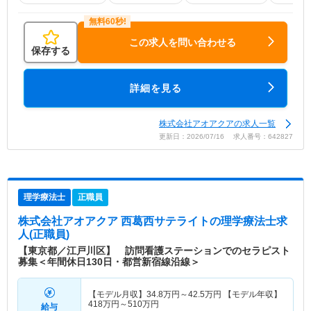
この求人を問い合わせる
保存する
詳細を見る
株式会社アオアクアの求人一覧
更新日：2026/07/16 求人番号：642827
理学療法士
正職員
株式会社アオアクア 西葛西サテライト
の理学療法士求
人(正職員)
【東京都／江戸川区】 訪問看護ステーションでのセラピスト
募集＜年間休日130日・都営新宿線沿線＞
【モデル月収】
34.8
万円～
42.5
万円
【モデル年収】
418
万円～
510
万円
給与