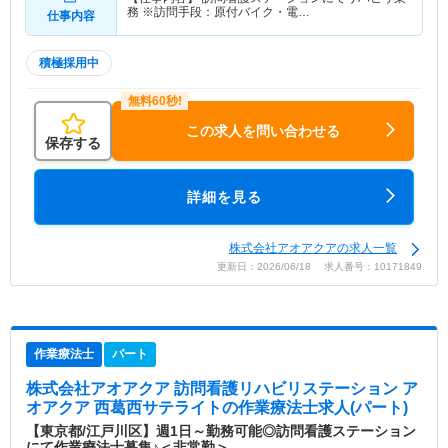
務 ※訪問手段：原付バイク・電…
仕事内容
積極採用中
この求人を問い合わせる
保存する
詳細を見る
株式会社アオアクアの求人一覧
更新日：2026/06/18 求人番号：10171849
作業療法士
パート
株式会社アオアクア 訪問看護リハビリステーション ア
オアクア 西葛西サテライト
の作業療法士求人(パート)
【東京都/江戸川区】週1日～勤務可能◎訪問看護ステーション
にて作業療法士募集♪＜非常勤＞