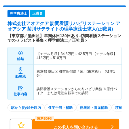
理学療法士
正職員
株式会社アオアクア 訪問看護リハビリステーション ア
オアクア 菊川サテライト
の理学療法士求人(正職員)
【東京都／墨田区】年間休日130日あり♪訪問看護ステーション
でのセラピスト募集＜理学療法士／正社員＞
【モデル月収】
34.8
万円～
42.5
万円
【モデル年収】
418
万円～
510
万円
給与
東京都 墨田区
都営新宿線「菊川(東京)駅」（徒歩1
分）
勤務地
訪問看護ステーションからのリハビリ業務 ※原付バ
イク または電動自転車での訪問…
仕事内容
駅から徒歩5分以内
住宅手当・補助
託児所・育児補助
積極採用
この求人を問い合わせる