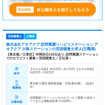
言語聴覚士
正職員
株式会社アオアクア 訪問看護リハビリステーション ア
オアクア 大島ステーション
の言語聴覚士求人(正職員)
【東京都／江東区】年間休日130日あり♪訪問看護ステーション
でのセラピスト募集＜言語聴覚士／正社員＞
【モデル月収】
34.8
万円～
42.5
万円
【モデル年収】
418
万円～
510
万円
給与
東京都 江東区
都営新宿線「大島(東京)駅」（徒歩2
分）
勤務地
訪問看護ステーションからのリハビリ業務 ※原付バ
イクまたは電動自転車での訪問と…
仕事内容