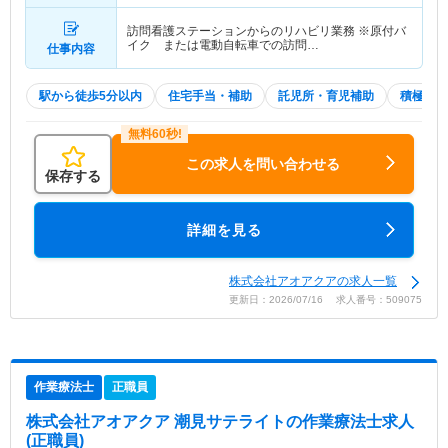
訪問看護ステーションからのリハビリ業務 ※原付バ
イク または電動自転車での訪問…
仕事内容
駅から徒歩5分以内
住宅手当・補助
託児所・育児補助
積極採用
この求人を問い合わせる
保存する
詳細を見る
株式会社アオアクアの求人一覧
更新日：2026/07/16 求人番号：509075
作業療法士
正職員
株式会社アオアクア 潮見サテライト
の作業療法士求人
(正職員)