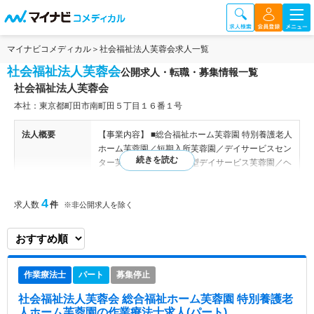
マイナビコメディカル
社会福祉法人芙蓉会求人一覧
社会福祉法人芙蓉会
公開求人・転職・募集情報一覧
社会福祉法人芙蓉会
本社：東京都町田市南町田５丁目１６番１号
法人概要
【事業内容】 ■総合福祉ホーム芙蓉園 特別養護老人
ホーム芙蓉園／短期入所芙蓉園／デイサービスセン
ター芙蓉園／認知症対応型デイサービス芙蓉園／ヘ
ルパーステーション芙蓉園／居宅介護支援事業所芙
蓉園／南第1高齢者支援センター ■総合福祉ホーム
4
求人数
件
上総園 特別養護老人ホーム上総園／多床式特別養
※非公開求人を除く
護老人ホーム／ユニット型個室特別養護老人ホーム
／居宅サービス事業所上総園／短期入所上総園／通
所介護事業／居宅介護支援事業所上総園／上総デイ
サービスセンター／上総在宅介護支援センター
作業療法士
パート
募集停止
【関連施設】 総合福祉ホーム芙蓉園／総合福祉ホ
ーム上総園
社会福祉法人芙蓉会 総合福祉ホーム芙蓉園 特別養護老
人ホーム芙蓉園
の作業療法士求人(パート)