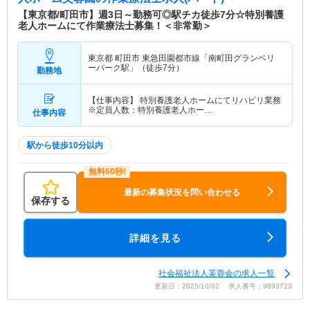
特色
社会福祉法人芙蓉会は昭和39年に設立、特別養護
【東京都/町田市】週3日～勤務可◎駅チカ徒歩7分☆特別養護
老人ホームをはじめ、ショートステイ、デイサービ
老人ホームにて作業療法士募集！＜非常勤＞
ス、居宅介護支援事業所、ヘルパーステーション、
高齢者支援センターなど複数の事業を展開されてい
東京都 町田市
東急田園都市線「南町田グランベリ
る法人です。 「老人は国の宝」を心情とし、利用
ーパーク駅」（徒歩7分）
勤務地
者様が楽しく毎日笑顔で過ごせるよう支援提供に取
り組んでいらっしゃいます。
【仕事内容】 特別養護老人ホームにてリハビリ業務
※定員人数：特別養護老人ホー…
仕事内容
駅から徒歩10分以内
最新の募集状況を問い合わせる
保存する
詳細を見る
社会福祉法人芙蓉会の求人一覧
更新日：2025/10/02 求人番号：9893723