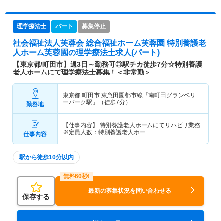
理学療法士
パート
募集停止
社会福祉法人芙蓉会 総合福祉ホーム芙蓉園 特別養護老
人ホーム芙蓉園
の理学療法士求人(パート)
【東京都/町田市】週3日～勤務可◎駅チカ徒歩7分☆特別養護
老人ホームにて理学療法士募集！＜非常勤＞
東京都 町田市
東急田園都市線「南町田グランベリ
ーパーク駅」（徒歩7分）
勤務地
【仕事内容】 特別養護老人ホームにてリハビリ業務
※定員人数：特別養護老人ホー…
仕事内容
駅から徒歩10分以内
最新の募集状況を問い合わせる
保存する