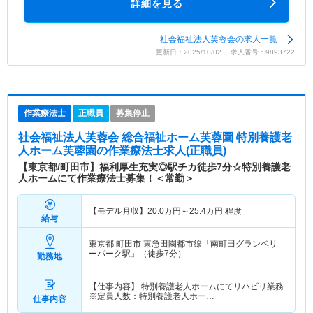
詳細を見る
社会福祉法人芙蓉会の求人一覧
更新日：2025/10/02 求人番号：9893722
作業療法士
正職員
募集停止
社会福祉法人芙蓉会 総合福祉ホーム芙蓉園 特別養護老
人ホーム芙蓉園
の作業療法士求人(正職員)
【東京都/町田市】福利厚生充実◎駅チカ徒歩7分☆特別養護老
人ホームにて作業療法士募集！＜常勤＞
【モデル月収】
20.0
万円～
25.4
万円
程度
給与
東京都 町田市
東急田園都市線「南町田グランベリ
ーパーク駅」（徒歩7分）
勤務地
【仕事内容】 特別養護老人ホームにてリハビリ業務
※定員人数：特別養護老人ホー…
仕事内容