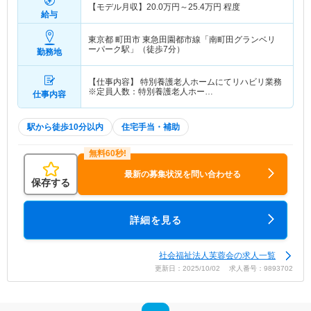
【モデル月収】
20.0
万円～
25.4
万円
程度
給与
東京都 町田市
東急田園都市線「南町田グランベリ
ーパーク駅」（徒歩7分）
勤務地
【仕事内容】 特別養護老人ホームにてリハビリ業務
※定員人数：特別養護老人ホー…
仕事内容
駅から徒歩10分以内
住宅手当・補助
最新の募集状況を問い合わせる
保存する
詳細を見る
社会福祉法人芙蓉会の求人一覧
更新日：2025/10/02 求人番号：9893702