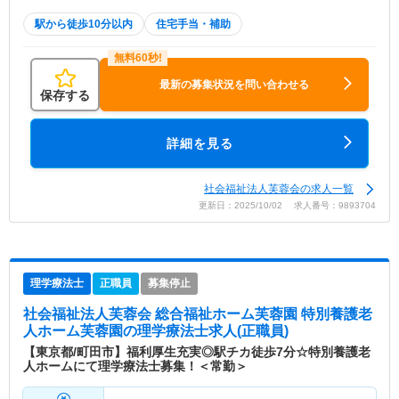
駅から徒歩10分以内
住宅手当・補助
最新の募集状況を問い合わせる
保存する
詳細を見る
社会福祉法人芙蓉会の求人一覧
更新日：2025/10/02 求人番号：9893704
理学療法士
正職員
募集停止
社会福祉法人芙蓉会 総合福祉ホーム芙蓉園 特別養護老
人ホーム芙蓉園
の理学療法士求人(正職員)
【東京都/町田市】福利厚生充実◎駅チカ徒歩7分☆特別養護老
人ホームにて理学療法士募集！＜常勤＞