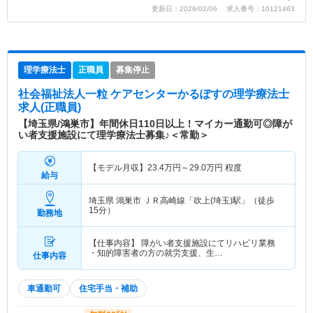
更新日：2026/02/06 求人番号：10121463
理学療法士
正職員
募集停止
社会福祉法人一粒 ケアセンターかるぽす
の理学療法士
求人(正職員)
【埼玉県/鴻巣市】年間休日110日以上！マイカー通勤可◎障が
い者支援施設にて理学療法士募集♪＜常勤＞
【モデル月収】
23.4
万円～
29.0
万円
程度
給与
埼玉県 鴻巣市
ＪＲ高崎線「吹上(埼玉)駅」（徒歩
15分）
勤務地
【仕事内容】 障がい者支援施設にてリハビリ業務
・知的障害者の方の就労支援、生…
仕事内容
車通勤可
住宅手当・補助