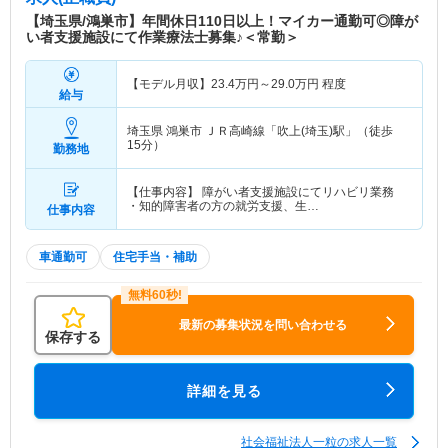
特色
「ケアセンターかるぽす」は、社会福祉法人一粒が
【埼玉県/鴻巣市】年間休日110日以上！マイカー通勤可◎障が
運営する障がい者支援施設です。障がいをお持ちの
い者支援施設にて作業療法士募集♪＜常勤＞
方への生活介護や就労支援等を行っております。
【モデル月収】
23.4
万円～
29.0
万円
程度
給与
埼玉県 鴻巣市
ＪＲ高崎線「吹上(埼玉)駅」（徒歩
15分）
勤務地
【仕事内容】 障がい者支援施設にてリハビリ業務
・知的障害者の方の就労支援、生…
仕事内容
車通勤可
住宅手当・補助
最新の募集状況を問い合わせる
保存する
詳細を見る
社会福祉法人一粒の求人一覧