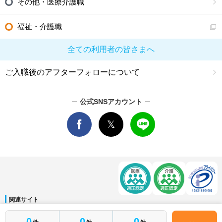
その他・医療介護職
福祉・介護職
全ての利用者の皆さまへ
ご入職後のアフターフォローについて
公式SNSアカウント
関連サイト
マイナビDOCTOR
│
マイナビ看護師
│
マイナビ薬剤師
│
マイナビ保育士
簡単1分
0
0
0