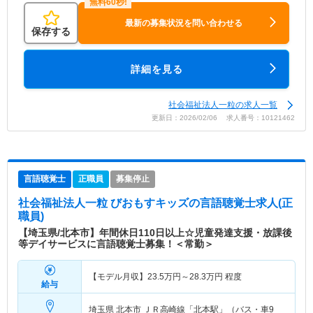
最新の募集状況を問い合わせる
保存する
詳細を見る
社会福祉法人一粒の求人一覧
更新日：2026/02/06 求人番号：10121462
言語聴覚士
正職員
募集停止
社会福祉法人一粒 びおもすキッズ
の言語聴覚士求人(正
職員)
【埼玉県/北本市】年間休日110日以上☆児童発達支援・放課後
等デイサービスに言語聴覚士募集！＜常勤＞
【モデル月収】
23.5
万円～
28.3
万円
程度
給与
埼玉県 北本市
ＪＲ高崎線「北本駅」（バス・車9