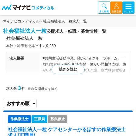
マイナビコメディカル
社会福祉法人一粒求人一覧
社会福祉法人一粒
公開求人・転職・募集情報一覧
社会福祉法人一粒
本社：埼玉県北本市中丸9-259
法人概要
■共同生活援助事業、障がい者グループホーム、一
般相談支援・特定相談支援・障がい児相談支援、障
がい児等療育支援事業、生活介護、就労継続支援B
型、放課後等デイサービス、児童発達支援事業、小
規模保育事業A型 等 【関連施設】 居宅介護支援
3
求人数
件
事業所 風の街、居宅・訪問介護事業所 風の街、デ
※非公開求人を除く
イサービス 風の街、介護付き有料老人ホーム風の
街こうのす、保育室 風の街、かるぽす “パンドノ
ア”、こぽす “豆富工房 一粒”、ケアホーム ひとつ
ぶ、放課後等デイサービス めろす、生活相談支援
作業療法士
正職員
募集停止
センター しゃろーむ、ドルフィンキッズ、第２ド
ルフィンキッズ、杉並区下井草 カラフルホーム
社会福祉法人一粒 ケアセンターかるぽす
の作業療法士
求人(正職員)