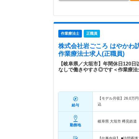
作業療法士
正職員
株式会社岩ごころ はやかわ
作業療法士求人(正職員)
【岐阜県／大垣市】年間休日120
なしで働きやすさ◎です＜作業療法
【モデル月収】
26.0
万円
込
給与
岐阜県 大垣市
樽見鉄道
勤務地
【仕事内容】 ■訪問看