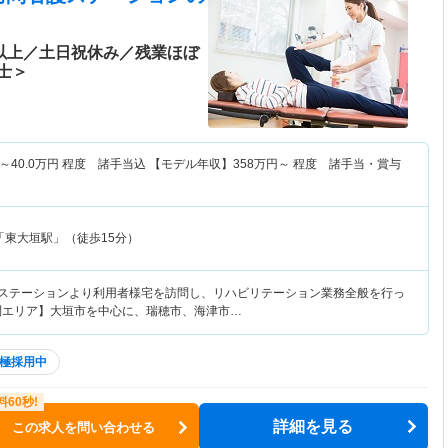
日以上／土日祝休み／残業ほぼ
士＞
～
40.0
万円
程度 諸手当込 【モデル年収】
358
万円～
程度 諸手当・賞与
「東大垣駅」（徒歩15分）
護ステーションより利用者様宅を訪問し、リハビリテーション業務全般を行っ
問エリア】大垣市を中心に、瑞穂市、海津市…
極採用中
詳細を見る
この求人を問い合わせる