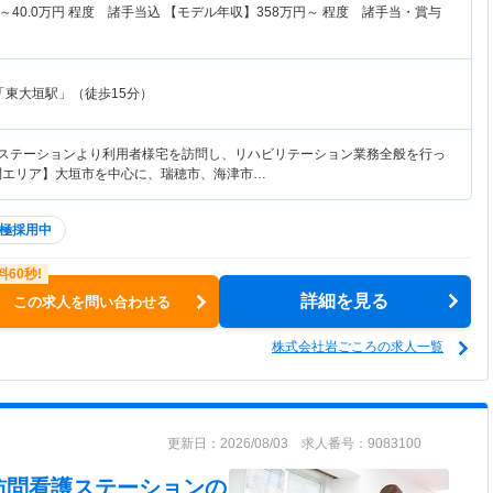
～
40.0
万円
程度 諸手当込 【モデル年収】
358
万円～
程度 諸手当・賞与
「東大垣駅」（徒歩15分）
護ステーションより利用者様宅を訪問し、リハビリテーション業務全般を行っ
問エリア】大垣市を中心に、瑞穂市、海津市…
極採用中
詳細を見る
この求人を問い合わせる
株式会社岩ごころの求人一覧
更新日：2026/08/03 求人番号：9083100
訪問看護ステーション
の