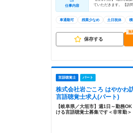
ていただきます。 【訪
仕事内容
車通勤可
残業少なめ
土日祝休
積
保存する
言語聴覚士
パート
株式会社岩ごころ はやかわ
言語聴覚士求人(パート)
【岐阜県／大垣市】週1日～勤務O
ける言語聴覚士募集です＜非常勤＞