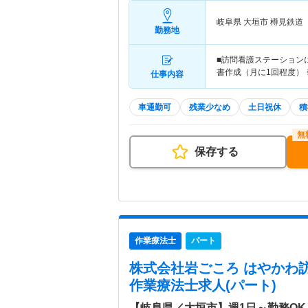
岐阜県 大垣市
樽見鉄道
勤務地
■訪問看護ステーション
書作成（月に1回程度） 
仕事内容
車通勤可
残業少なめ
土日祝休
積
保存する
作業療法士
パート
株式会社岩ごころ はやかわ
作業療法士求人(パート)
【岐阜県／大垣市】週1日～勤務O