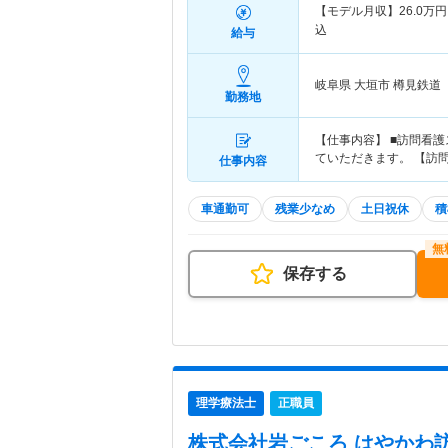
【モデル月収】
26.0
万円
込
給与
岐阜県 大垣市
樽見鉄道
勤務地
【仕事内容】 ■訪問看
ていただきます。 【訪
仕事内容
車通勤可
残業少なめ
土日祝休
積
保存する
理学療法士
正職員
株式会社岩ごころ はやかわ