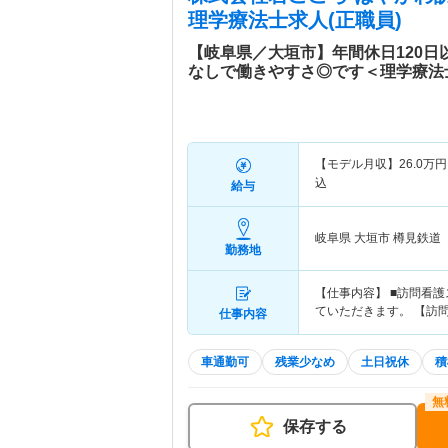
理学療法士求人(正職員)
【岐阜県／大垣市】年間休日120
なしで働きやすさ◎です＜理学療法
【モデル月収】
26.0
万円
込
給与
岐阜県 大垣市
樽見鉄道
勤務地
【仕事内容】 ■訪問看
ていただきます。 【訪
仕事内容
車通勤可
残業少なめ
土日祝休
積
保存する