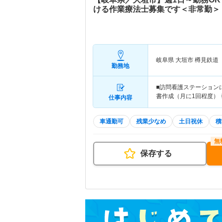
ける作業療法士募集です＜非常勤＞
岐阜県 大垣市
樽見鉄道
勤務地
■訪問看護ステーション
書作成（月に1回程度） 
仕事内容
車通勤可
残業少なめ
土日祝休
積
保存する