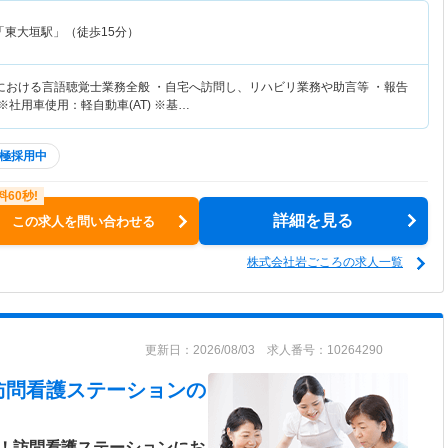
「東大垣駅」（徒歩15分）
における言語聴覚士業務全般 ・自宅へ訪問し、リハビリ業務や助言等 ・報告
※社用車使用：軽自動車(AT) ※基…
極採用中
詳細を見る
この求人を問い合わせる
株式会社岩ごころの求人一覧
更新日：2026/08/03 求人番号：10264290
訪問看護ステーション
の
K！訪問看護ステーションにお