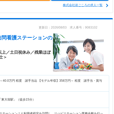
株式会社岩ごころの求人一覧
更新日：2026/08/03 求人番号：9083102
訪問看護ステーション
の
日以上／土日祝休み／残業ほぼ
士＞
～
40.0
万円
程度 諸手当込 【モデル年収】
358
万円～
程度 諸手当・賞与
「東大垣駅」（徒歩15分）
護ステーションより利用者様宅を訪問し、リハビリテーション業務全般を行っ