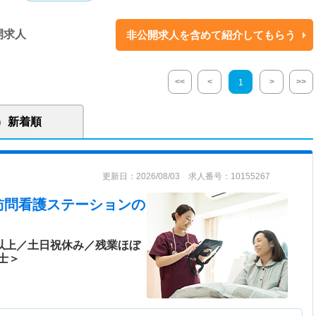
開求人
非公開求人を含めて紹介してもらう
<<
<
>
>>
1
新着順
更新日：2026/08/03 求人番号：10155267
訪問看護ステーション
の
日以上／土日祝休み／残業ほぼ
士＞