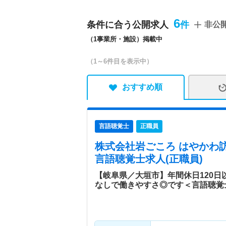
6
条件に合う公開求人
非公
（1事業所・施設）掲載中
（1～6件目を表示中）
おすすめ順
言語聴覚士
正職員
株式会社岩ごころ はやかわ
言語聴覚士求人(正職員)
【岐阜県／大垣市】年間休日120
なしで働きやすさ◎です＜言語聴覚