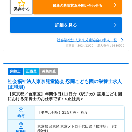
最新の募集状況を問い合わせる
保存する
詳細を見る
社会福祉法人東京児童協会の求人一覧
更新日：2024/12/26 求人番号：9830525
栄養士
正職員
募集停止
社会福祉法人東京児童協会 忍岡こども園
の栄養士求人
(正職員)
【東京都／台東区】年間休日111日☆《駅チカ》認定こども園
における栄養士のお仕事です♪＜正社員＞
【モデル月収】
21.5
万円～
程度
給与
東京都 台東区
東京メトロ千代田線「根津駅」（徒
歩5分）
勤務地