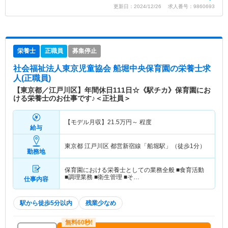
更新日：2024/12/26 求人番号：9860693
栄養士
正職員
募集停止
社会福祉法人東京児童協会 船堀中央保育園
の栄養士求
人(正職員)
【東京都／江戸川区】年間休日111日☆《駅チカ》保育園にお
ける栄養士のお仕事です♪＜正社員＞
【モデル月収】
21.5
万円～
程度
給与
東京都 江戸川区
都営新宿線「船堀駅」（徒歩1分）
勤務地
保育園における栄養士としての業務全般 ■食育活動
■調理業務 ■衛生管理 ■そ…
仕事内容
駅から徒歩5分以内
残業少なめ