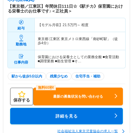
となるような子どもの育成」をモットーに保育を行
【東京都／江東区】年間休日111日☆《駅チカ》保育園におけ
っています。 どの保育園も地域性に合わせた内装
る栄養士のお仕事です♪＜正社員＞
になっています。地域によって特徴があり、地元で
愛される保育園を目指しています。
【モデル月収】
21.5
万円～
程度
給与
東京都 江東区
東京メトロ東西線「南砂町駅」（徒
歩4分）
勤務地
保育園における栄養士としての業務全般 ■食育活動
■調理業務 ■衛生管理 ■そ…
仕事内容
駅から徒歩5分以内
残業少なめ
住宅手当・補助
最新の募集状況を問い合わせる
保存する
詳細を見る
社会福祉法人東京児童協会の求人一覧