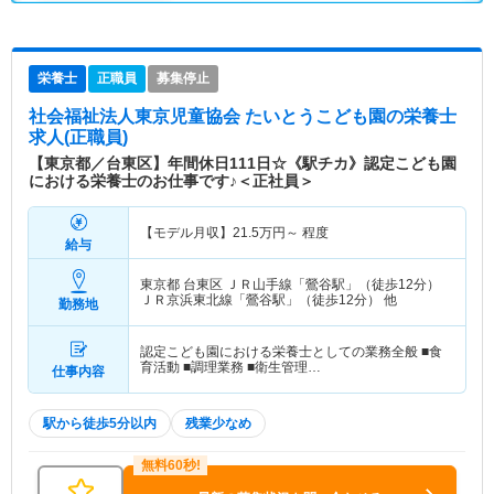
栄養士
正職員
募集停止
社会福祉法人東京児童協会 たいとうこども園
の栄養士
求人(正職員)
【東京都／台東区】年間休日111日☆《駅チカ》認定こども園
における栄養士のお仕事です♪＜正社員＞
【モデル月収】
21.5
万円～
程度
給与
東京都 台東区
ＪＲ山手線「鶯谷駅」（徒歩12分）
ＪＲ京浜東北線「鶯谷駅」（徒歩12分） 他
勤務地
認定こども園における栄養士としての業務全般 ■食
育活動 ■調理業務 ■衛生管理…
仕事内容
駅から徒歩5分以内
残業少なめ