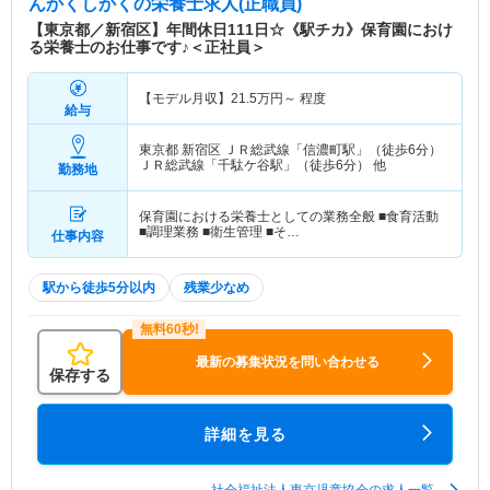
んかくしかく
の栄養士求人(正職員)
【東京都／新宿区】年間休日111日☆《駅チカ》保育園におけ
る栄養士のお仕事です♪＜正社員＞
【モデル月収】
21.5
万円～
程度
給与
東京都 新宿区
ＪＲ総武線「信濃町駅」（徒歩6分）
ＪＲ総武線「千駄ケ谷駅」（徒歩6分） 他
勤務地
保育園における栄養士としての業務全般 ■食育活動
■調理業務 ■衛生管理 ■そ…
仕事内容
駅から徒歩5分以内
残業少なめ
最新の募集状況を問い合わせる
保存する
詳細を見る
社会福祉法人東京児童協会の求人一覧