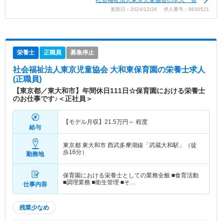
更新日：2024/12/26 求人番号：9830521
栄養士
正職員
募集停止
社会福祉法人東京児童協会 大和東保育園
の栄養士求人
(正職員)
【東京都／東大和市】年間休日111日☆保育園における栄養士
のお仕事です♪＜正社員＞
【モデル月収】
21.5
万円～
程度
給与
東京都 東大和市
西武多摩湖線「武蔵大和駅」（徒
歩16分）
勤務地
保育園における栄養士としての業務全般 ■食育活動
■調理業務 ■衛生管理 ■そ…
仕事内容
残業少なめ