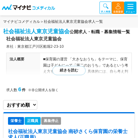
マイナビコメディカル
社会福祉法人東京児童協会求人一覧
社会福祉法人東京児童協会
公開求人・転職・募集情報一覧
社会福祉法人東京児童協会
本社：東京都江戸川区船堀2-23-10
法人概要
■保育園の運営 「大きなおうち」をテーマに、保育
園は子どもにって「第二のおうち」であるという考
え方を基本としています。具体的には、自ら考え判
断し、行動しようとする子どもを育み、「子どもは
歴史の希望である」をモットーに子どもが現在を最
6
求人数
件
も良く生き、望ましい未来をつくり出す力の基礎を
※非公開求人を除く
培うことを目標にしてます。
特色
1930年に保育園を開園したことが始まりです。196
0年には法人としての認可を受け、その時代に合わ
栄養士
正職員
募集停止
せた保育園作り心がけています。保育事業のみを行
う社会福祉法人として評価されています。「社会や
社会福祉法人東京児童協会 南砂さくら保育園
の栄養士
隣人に迷惑をかけない、社会によき奉仕のできる人
求人(正職員)