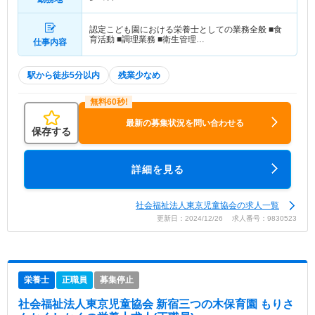
認定こども園における栄養士としての業務全般 ■食
育活動 ■調理業務 ■衛生管理…
仕事内容
駅から徒歩5分以内
残業少なめ
最新の募集状況を問い合わせる
保存する
詳細を見る
社会福祉法人東京児童協会の求人一覧
更新日：2024/12/26 求人番号：9830523
栄養士
正職員
募集停止
社会福祉法人東京児童協会 新宿三つの木保育園 もりさ