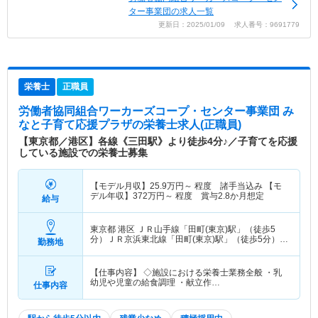
ター事業団の求人一覧
更新日：2025/01/09 求人番号：9691779
栄養士
正職員
労働者協同組合ワーカーズコープ・センター事業団 み
なと子育て応援プラザ
の栄養士求人(正職員)
【東京都／港区】各線《三田駅》より徒歩4分♪／子育てを応援
している施設での栄養士募集
【モデル月収】
25.9
万円～
程度 諸手当込み 【モ
デル年収】
372
万円～
程度 賞与2.8か月想定
給与
東京都 港区
ＪＲ山手線「田町(東京)駅」（徒歩5
分）ＪＲ京浜東北線「田町(東京)駅」（徒歩5分）
勤務地
他
【仕事内容】 ◇施設における栄養士業務全般 ・乳
幼児や児童の給食調理 ・献立作…
仕事内容