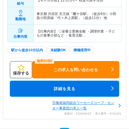
【モデル月収】
22.0
万円～
程度※諸手当別
給与
東京都 渋谷区
京王線「幡ケ谷駅」（徒歩9分）小田
急小田原線「代々木上原駅」（徒歩11分） 他
勤務地
【仕事内容】 ◇栄養士業務全般 ・調理作業 ・子ど
もの食事介助など ・食育活動…
仕事内容
駅から徒歩10分以内
未経験OK
積極採用中
この求人を問い合わせる
保存する
詳細を見る
労働者協同組合ワーカーズコープ・セン
ター事業団の求人一覧
更新日：2026/06/25 求人番号：9741051