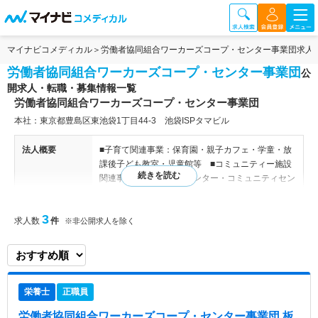
マイナビコメディカル
労働者協同組合ワーカーズコープ・センター事業団求人
労働者協同組合ワーカーズコープ・センター事業団
公
開求人・転職・募集情報一覧
労働者協同組合ワーカーズコープ・センター事業団
本社：東京都豊島区東池袋1丁目44-3 池袋ISPタマビル
法人概要
■子育て関連事業：保育園・親子カフェ・学童・放
課後子ども教室・児童館等 ■コミュニティー施設
関連事業：高齢者福祉センター・コミュニティセン
ター・市民活動センター・地区センター等 ■建物
総合管理事業：清掃業務・設備管理業務・有人警備
3
求人数
件
業務・電話交換業務、一般ビルメンテナンス業 ■
※非公開求人を除く
高齢者・障害者関連事業 ■自立支援・コミュティ
就労事業 ■食・農・環境事業：配食サービス・施
設給食事業等
栄養士
正職員
特色
子育て事業や自立就労相談支援、公共施設管理運営
など様々な事業を展開しています。”みんなで協同
労働者協同組合ワーカーズコープ・センター事業団 板