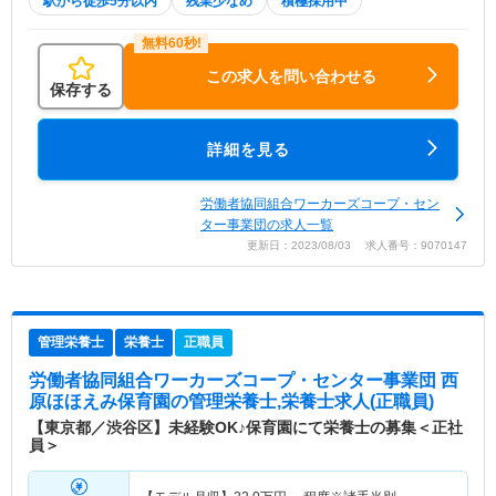
駅から徒歩5分以内
残業少なめ
積極採用中
この求人を問い合わせる
保存する
詳細を見る
労働者協同組合ワーカーズコープ・セン
ター事業団の求人一覧
更新日：2023/08/03 求人番号：9070147
管理栄養士
栄養士
正職員
労働者協同組合ワーカーズコープ・センター事業団 西
原ほほえみ保育園
の管理栄養士,栄養士求人(正職員)
【東京都／渋谷区】未経験OK♪保育園にて栄養士の募集＜正社
員＞