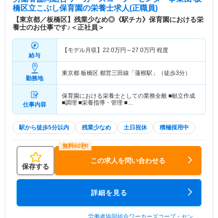
し、「ともに生き、ともに働く」社会をつくる”と
橋区立こぶし保育園
の栄養士求人(正職員)
いう「協同労働」という考えのもと、地域のみなさ
【東京都／板橋区】残業少なめ◎《駅チカ》保育園における栄
まと共に事業に取り組んでいます。
養士のお仕事です♪＜正社員＞
【モデル月収】
22.0
万円～
27.0
万円
程度
給与
東京都 板橋区
都営三田線「蓮根駅」（徒歩3分）
勤務地
保育園における栄養士としての業務全般 ■献立作成
■調理 ■栄養指導・管理 ■…
仕事内容
駅から徒歩5分以内
残業少なめ
土日祝休
積極採用中
この求人を問い合わせる
保存する
詳細を見る
労働者協同組合ワーカーズコープ・セン