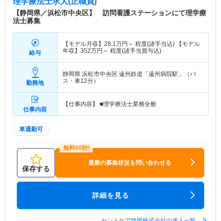
理学療法士求人(正職員)
【静岡県／浜松市中央区】 訪問看護ステーションにて理学療
法士募集
【モデル月収】
28.1
万円～
程度(諸手当込) 【モデル
年収】
352
万円～
程度(諸手当賞与込)
給与
静岡県 浜松市中央区
遠州鉄道「遠州病院駅」（バ
ス・車12分）
勤務地
【仕事内容】 ■理学療法士業務全般
仕事内容
車通勤可
最新の募集状況を問い合わせる
保存する
詳細を見る
セントケア静岡株式会社の求人一覧