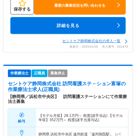
最新の募集状況を問い合わせる
保存する
詳細を見る
セントケア静岡株式会社の求人一覧
更新日：2025/01/09 求人番号：691879
作業療法士
正職員
募集停止
セントケア静岡株式会社 訪問看護ステ－ション富塚
の
作業療法士求人(正職員)
【静岡県／浜松市中央区】 訪問看護ステーションにて作業療
法士募集
【モデル月収】
28.1
万円～
程度(諸手当込) 【モデル
年収】
352
万円～
程度(諸手当賞与込)
給与
静岡県 浜松市中央区
遠州鉄道「遠州病院駅」（バ