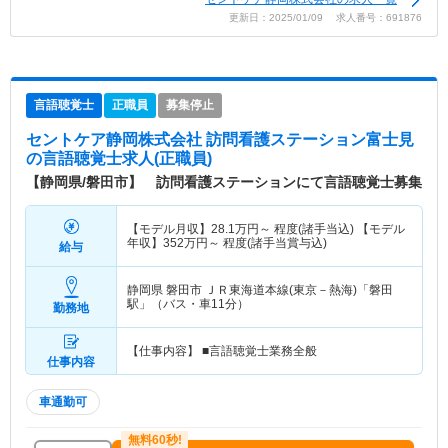
更新日：2025/01/09 求人番号：691876
言語聴覚士
正職員
募集停止
セントケア静岡株式会社 訪問看護ステーション富士見
の言語聴覚士求人(正職員)
【静岡県/磐田市】 訪問看護ステーションにて言語聴覚士募集
【モデル月収】
28.1
万円～
程度(諸手当込) 【モデル
年収】
352
万円～
程度(諸手当賞与込)
給与
静岡県 磐田市
ＪＲ東海道本線(東京－熱海)「磐田
駅」（バス・車11分）
勤務地
【仕事内容】 ■言語聴覚士業務全般
仕事内容
車通勤可