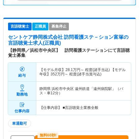
言語聴覚士
正職員
募集停止
セントケア静岡株式会社 訪問看護ステ－ション富塚
の
言語聴覚士求人(正職員)
【静岡県／浜松市中央区】 訪問看護ステーションにて言語聴
覚士募集
【モデル月収】
28.1
万円～
程度(諸手当込) 【モデル
年収】
352
万円～
程度(諸手当賞与込)
給与
静岡県 浜松市中央区
遠州鉄道「遠州病院駅」（バ
ス・車12分）
勤務地
【仕事内容】 ■言語聴覚士業務全般
仕事内容
車通勤可