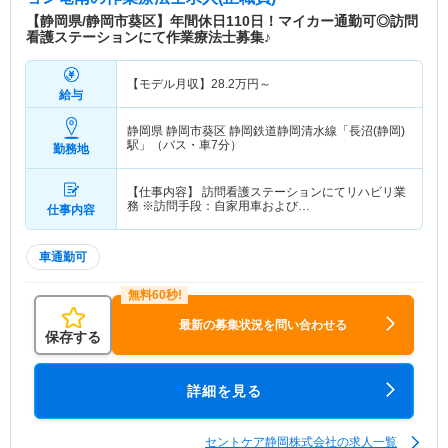
【静岡県/静岡市葵区】年間休日110日！マイカー通勤可◎訪問
看護ステーションにて作業療法士募集♪
【モデル月収】
28.2
万円～
給与
静岡県 静岡市葵区
静岡鉄道静岡清水線「長沼(静岡)
駅」（バス・車7分）
勤務地
【仕事内容】 訪問看護ステーションにてリハビリ業
務 ※訪問手段：自家用車および…
仕事内容
車通勤可
最新の募集状況を問い合わせる
保存する
詳細を見る
セントケア静岡株式会社の求人一覧