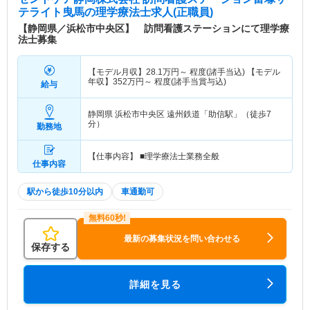
テライト曳馬
の理学療法士求人(正職員)
【静岡県／浜松市中央区】 訪問看護ステーションにて理学療
法士募集
【モデル月収】
28.1
万円～
程度(諸手当込) 【モデル
年収】
352
万円～
程度(諸手当賞与込)
給与
静岡県 浜松市中央区
遠州鉄道「助信駅」（徒歩7
分）
勤務地
【仕事内容】 ■理学療法士業務全般
仕事内容
駅から徒歩10分以内
車通勤可
最新の募集状況を問い合わせる
保存する
詳細を見る