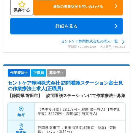
最新の募集状況を問い合わせる
保存する
詳細を見る
セントケア静岡株式会社の求人一覧
更新日：2025/01/09 求人番号：691874
作業療法士
正職員
募集停止
セントケア静岡株式会社 訪問看護ステーション富士見
の作業療法士求人(正職員)
【静岡県/磐田市】 訪問看護ステーションにて作業療法士募集
【モデル月収】
28.1
万円～
程度(諸手当込) 【モデル
年収】
352
万円～
程度(諸手当賞与込)
給与
静岡県 磐田市
ＪＲ東海道本線(東京－熱海)「磐田
駅」（バス・車11分）