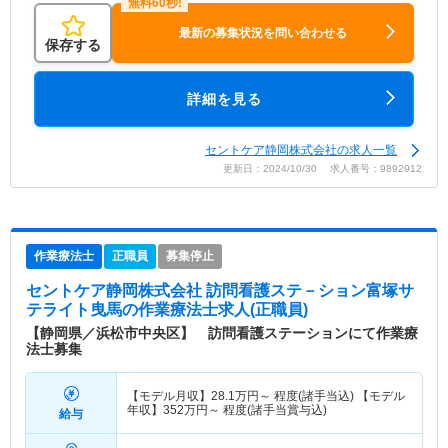
最新の募集状況を問い合わせる
保存する
詳細を見る
セントケア静岡株式会社の求人一覧
更新日：2024/10/30 求人番号：9892912
作業療法士
正職員
募集停止
セントケア静岡株式会社 訪問看護ステ－ション富塚サ
テライト曳馬
の作業療法士求人(正職員)
【静岡県／浜松市中央区】 訪問看護ステーションにて作業療
法士募集
【モデル月収】
28.1
万円～
程度(諸手当込) 【モデル
年収】
352
万円～
程度(諸手当賞与込)
給与