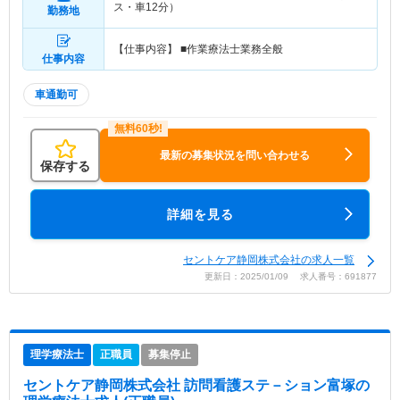
ス・車12分）
勤務地
【仕事内容】 ■作業療法士業務全般
仕事内容
車通勤可
最新の募集状況を問い合わせる
保存する
詳細を見る
セントケア静岡株式会社の求人一覧
更新日：2025/01/09 求人番号：691877
理学療法士
正職員
募集停止
セントケア静岡株式会社 訪問看護ステ－ション富塚
の