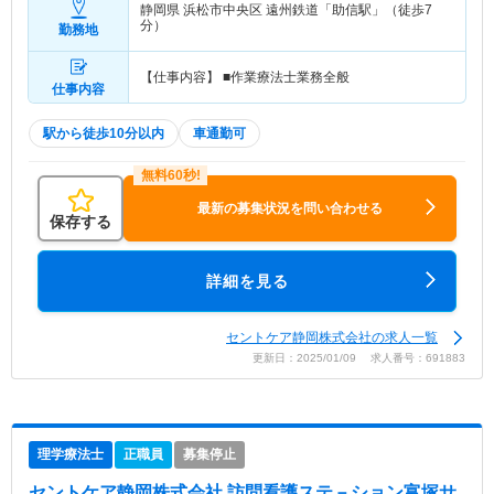
静岡県 浜松市中央区
遠州鉄道「助信駅」（徒歩7
分）
勤務地
【仕事内容】 ■作業療法士業務全般
仕事内容
駅から徒歩10分以内
車通勤可
最新の募集状況を問い合わせる
保存する
詳細を見る
セントケア静岡株式会社の求人一覧
更新日：2025/01/09 求人番号：691883
理学療法士
正職員
募集停止
セントケア静岡株式会社 訪問看護ステ－ション富塚サ