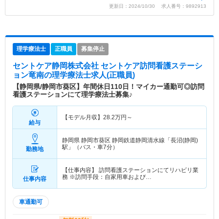
更新日：2024/10/30 求人番号：9892913
理学療法士
正職員
募集停止
セントケア静岡株式会社 セントケア訪問看護ステーシ
ョン竜南
の理学療法士求人(正職員)
【静岡県/静岡市葵区】年間休日110日！マイカー通勤可◎訪問
看護ステーションにて理学療法士募集♪
【モデル月収】
28.2
万円～
給与
静岡県 静岡市葵区
静岡鉄道静岡清水線「長沼(静岡)
駅」（バス・車7分）
勤務地
【仕事内容】 訪問看護ステーションにてリハビリ業
務 ※訪問手段：自家用車および…
仕事内容
車通勤可