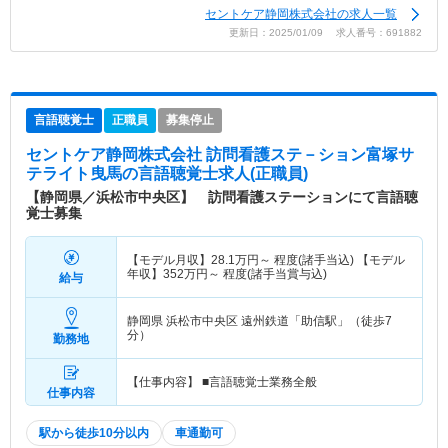
セントケア静岡株式会社の求人一覧
更新日：2025/01/09 求人番号：691882
言語聴覚士
正職員
募集停止
セントケア静岡株式会社 訪問看護ステ－ション富塚サ
テライト曳馬
の言語聴覚士求人(正職員)
【静岡県／浜松市中央区】 訪問看護ステーションにて言語聴
覚士募集
【モデル月収】
28.1
万円～
程度(諸手当込) 【モデル
年収】
352
万円～
程度(諸手当賞与込)
給与
静岡県 浜松市中央区
遠州鉄道「助信駅」（徒歩7
分）
勤務地
【仕事内容】 ■言語聴覚士業務全般
仕事内容
駅から徒歩10分以内
車通勤可