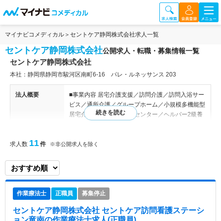
マイナビコメディカル
セントケア静岡株式会社求人一覧
セントケア静岡株式会社
公開求人・転職・募集情報一覧
セントケア静岡株式会社
本社：静岡県静岡市駿河区南町6-16 パレ・ルネッサンス 203
法人概要
■事業内容 居宅介護支援／訪問介護／訪問入浴サー
ビス／通所介護／グループホーム／小規模多機能型
居宅介護／地域包括支援センター／ヘルパー2級養
成講座
11
求人数
件
※非公開求人を除く
特色
全国で訪問介護・訪問看護・小規模多機能・グル－
プホ－ム・デイサービス・福祉用具レンタルなど、
幅広く在宅生活を支える事業展開をしております。
作業療法士
正職員
募集停止
セントケア静岡株式会社 セントケア訪問看護ステーシ
ョン竜南
の作業療法士求人(正職員)