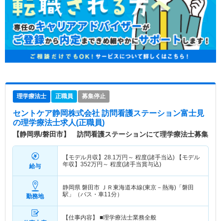
理学療法士
正職員
募集停止
セントケア静岡株式会社 訪問看護ステーション富士見
の理学療法士求人(正職員)
【静岡県/磐田市】 訪問看護ステーションにて理学療法士募集
【モデル月収】
28.1
万円～
程度(諸手当込) 【モデル
年収】
352
万円～
程度(諸手当賞与込)
給与
静岡県 磐田市
ＪＲ東海道本線(東京－熱海)「磐田
駅」（バス・車11分）
勤務地
【仕事内容】 ■理学療法士業務全般