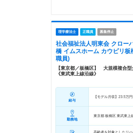
理学療法士
正職員
募集停止
社会福祉法人明東会 クロー
橋 イムスホーム カウピリ板
職員)
【東京都／板橋区】 大規模複合型
《東武東上線沿線》
【モデル月収】
23.5
万円
給与
東京都 板橋区
東武東上線
勤務地
高齢者を対象としたリハ