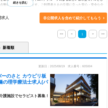
点整備を実施して参ります。ご利用者さまの立場に立った安心・安全な介
地域に開かれた施設を目指し、この施設がご利用者さま、ご家族さま、そ
る施設になることを願いながら、皆さまとともに歩んで参ります。 【関連
開求人
非公開求人を含めて紹介してもらう
ーション病院 ■板橋ロイヤル訪問看護ステーション
ダリングシステム導入済み
<<
<
>
>>
1
プンした、イムスグループの大型複合施設です。東武東上線「大山駅」徒歩5分
は、クローバーの葉を意識した4階建ての4つの棟で構成されており、特
新着順
通所リハ、訪問系サービス、居宅介護事業を併設することで利用者のニー
ービスを実現しております。当施設の名称である「カウピリ」とは、ハワ
意味し、利用者の立場にあった安全・安心の介護サービスと愛し愛される
更新日：2025/08/19 求人番号：605004
の実現を目指します。 ■緊急時には同グループ関連施設による受け入れも
強固な連携を生かした地域医療の実現をした施設となります。 ■大手企業
バーのさと カウピリ板
生、教育体制があるため、長期的な勤務をお考えの方におすすめです。
橋
の理学療法士求人(パ
介護施設でセラピスト募集！