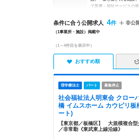
て医療・福祉サービスの拠
護福祉サービスの提供と、
して地域の方々から愛され
4
条件に合う公開求人
非公
施設】 ■板橋リハビリテ
（1事業所・施設）掲載中
病院情報補足
電子カルテ導入済み、オー
（1～4件目を表示中）
特色
■2014年10月にオー
の好立地に位置する当施設
おすすめ順
養、老健などの入所施設や
ズに合わせた様々な介護サ
イ語で「無償の愛・絆」を
理学療法士
パート
募集停止
イムスグループの地域医療
実施しており、グループの
社会福祉法人明東会 クロー
ならではの充実した福利厚
橋 イムスホーム カウピリ板
ート)
【東京都／板橋区】 大規模複合型
／非常勤《東武東上線沿線》