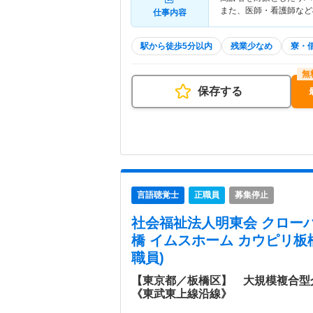
また、医師・看護師など
仕事内容
駅から徒歩5分以内
残業少なめ
寮・
保存する
言語聴覚士
正職員
募集停止
社会福祉法人明東会 クロー
橋 イムスホーム カウピリ板
職員)
【東京都／板橋区】 大規模複合型
《東武東上線沿線》