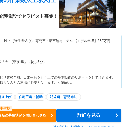
橋
の作業療法士求人(正
介護施設でセラピスト募集！
～
以上（諸手当込み） 専門卒・新卒給与モデル 【モデル年収】
352
万円～
「大山(東京)駅」（徒歩5分）
ビリ業務全般。日常生活を行う上での基本動作のサポートをして頂きます。
様々な人との連携が必要となります。 ①東武…
借り上げ
住宅手当・補助
託児所・育児補助
詳細を見る
最新の募集状況を問い合わせる