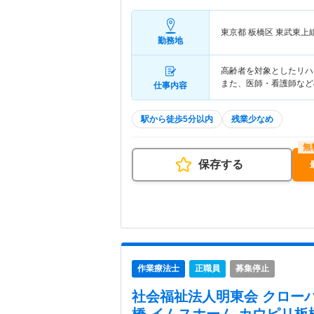
東京都 板橋区
東武東上線
勤務地
高齢者を対象としたリハ
また、医師・看護師など
仕事内容
駅から徒歩5分以内
残業少なめ
保存する
作業療法士
正職員
募集停止
社会福祉法人明東会 クロー