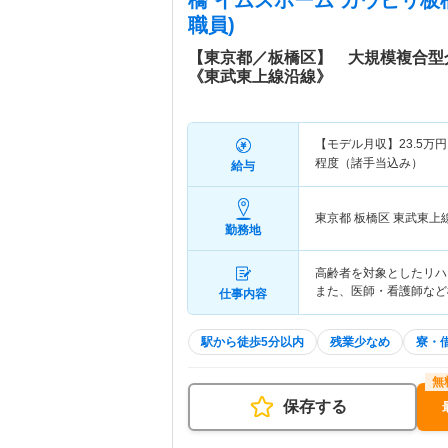
橋 イムスホーム カウピリ板
職員)
【東京都／板橋区】 大規模複合型
《東武東上線沿線》
【モデル月収】
23.5
万円
程度（諸手当込み）
給与
東京都 板橋区
東武東上線
勤務地
高齢者を対象としたリハ
また、医師・看護師など
仕事内容
駅から徒歩5分以内
残業少なめ
寮・
保存する