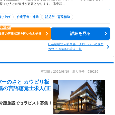
様々な人との連携が必要となります。 ①東武…
借り上げ
住宅手当・補助
託児所・育児補助
詳細を見る
最新の募集状況を問い合わせる
社会福祉法人明東会 クローバーのさと
カウピリ板橋の求人一覧
更新日：2025/08/19 求人番号：539236
バーのさと カウピリ板
橋
の言語聴覚士求人(正
介護施設でセラピスト募集！