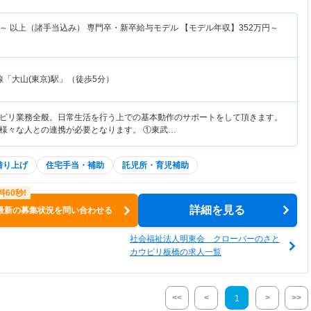
～
以上（諸手当込み） 専門卒・新卒給与モデル 【モデル年収】
352
万円～
「大山(東京)駅」（徒歩5分）
ビリ業務全般。日常生活を行う上での基本動作のサポートをして頂きます。
様々な人との連携が必要となります。 ①東武…
借り上げ
住宅手当・補助
託児所・育児補助
詳細を見る
最新の募集状況を問い合わせる
社会福祉法人明東会 クローバーのさと
カウピリ板橋の求人一覧
<<
<
>
>>
1