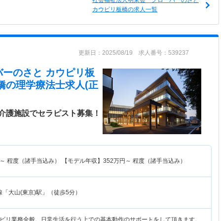
社会福祉法人明東会 クローバーのさと
カウピリ板橋の求人一覧
更新日：2025/08/19 求人番号：539237
バーのさと カウピリ板
橋
の理学療法士求人(正
介護施設でセラピスト募集！
～
程度（諸手当込み） 【モデル年収】
352
万円～
程度（諸手当込み）
「大山(東京)駅」（徒歩5分）
ビリ業務全般。日常生活を行う上での基本動作のサポートをして頂きます。