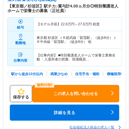
【東京都／杉並区】駅チカ♪賞与計4.00ヵ月分◎特別養護老人
ホームで栄養士の募集〈正社員〉
【モデル月収】
22.6
万円～
27.6
万円
程度
給与
東京都 杉並区
ＪＲ総武線「荻窪駅」（徒歩8分）Ｊ
Ｒ中央線「荻窪駅」（徒歩8分） 他
勤務地
【仕事内容】 ■特別養護老人ホームで栄養士業務全
般 ・入退所者の把握、現場職員…
仕事内容
駅から徒歩10分以内
残業少なめ
住宅手当・補助
積極採用中
この求人を問い合わせる
保存する
詳細を見る
社会福祉法人暁会の求人一覧