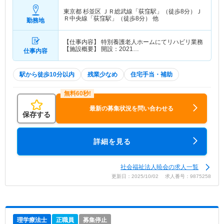
東京都 杉並区
ＪＲ総武線「荻窪駅」（徒歩8分）Ｊ
Ｒ中央線「荻窪駅」（徒歩8分） 他
勤務地
【仕事内容】 特別養護老人ホームにてリハビリ業務
【施設概要】 開設：2021…
仕事内容
駅から徒歩10分以内
残業少なめ
住宅手当・補助
最新の募集状況を問い合わせる
保存する
詳細を見る
社会福祉法人暁会の求人一覧
更新日：2025/10/02 求人番号：9875258
理学療法士
正職員
募集停止