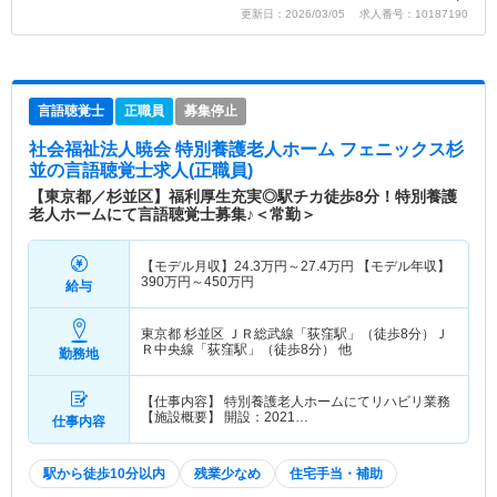
更新日：2026/03/05 求人番号：10187190
言語聴覚士
正職員
募集停止
社会福祉法人暁会 特別養護老人ホーム フェニックス杉
並
の言語聴覚士求人(正職員)
【東京都／杉並区】福利厚生充実◎駅チカ徒歩8分！特別養護
老人ホームにて言語聴覚士募集♪＜常勤＞
【モデル月収】
24.3
万円～
27.4
万円
【モデル年収】
390
万円～
450
万円
給与
東京都 杉並区
ＪＲ総武線「荻窪駅」（徒歩8分）Ｊ
Ｒ中央線「荻窪駅」（徒歩8分） 他
勤務地
【仕事内容】 特別養護老人ホームにてリハビリ業務
【施設概要】 開設：2021…
仕事内容
駅から徒歩10分以内
残業少なめ
住宅手当・補助