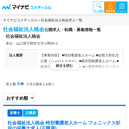
マイナビコメディカル
社会福祉法人暁会求人一覧
社会福祉法人暁会
公開求人・転職・募集情報一覧
社会福祉法人暁会
本社：山口県下関市大字小野64-1
法人概要
【事業内容】 ■特別養護老人ホーム ■短期入所生活
介護（ショートステイ） ■都市型軽費老人ホーム ■
健康増進・地域交流サロン ■介護専用型ケアハウス
■クリニック ■通所リハビリテーション
4
求人数
件
※非公開求人を除く
特色
山口県、東京都を中心に高齢者福祉サービス、障が
い者・児童福祉、公益事業サービスを運営している
法人です。 地域の医療・福祉の向上を目指して、
施設サービス、在宅サービスを総合的に展開してい
ます。
栄養士
正職員
社会福祉法人暁会 特別養護老人ホーム フェニックス杉
並
の栄養士求人(正職員)