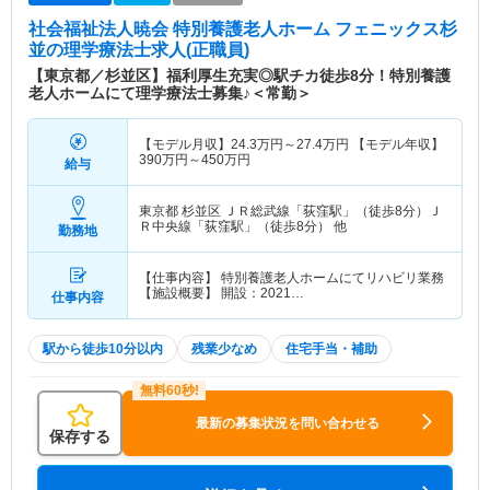
社会福祉法人暁会 特別養護老人ホーム フェニックス杉
並
の理学療法士求人(正職員)
【東京都／杉並区】福利厚生充実◎駅チカ徒歩8分！特別養護
老人ホームにて理学療法士募集♪＜常勤＞
【モデル月収】
24.3
万円～
27.4
万円
【モデル年収】
390
万円～
450
万円
給与
東京都 杉並区
ＪＲ総武線「荻窪駅」（徒歩8分）Ｊ
Ｒ中央線「荻窪駅」（徒歩8分） 他
勤務地
【仕事内容】 特別養護老人ホームにてリハビリ業務
【施設概要】 開設：2021…
仕事内容
駅から徒歩10分以内
残業少なめ
住宅手当・補助
最新の募集状況を問い合わせる
保存する