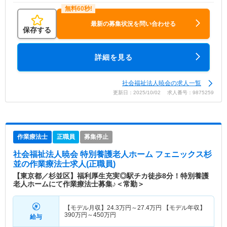
最新の募集状況を問い合わせる
保存する
詳細を見る
社会福祉法人暁会の求人一覧
更新日：2025/10/02 求人番号：9875259
作業療法士
正職員
募集停止
社会福祉法人暁会 特別養護老人ホーム フェニックス杉
並
の作業療法士求人(正職員)
【東京都／杉並区】福利厚生充実◎駅チカ徒歩8分！特別養護
老人ホームにて作業療法士募集♪＜常勤＞
【モデル月収】
24.3
万円～
27.4
万円
【モデル年収】
390
万円～
450
万円
給与