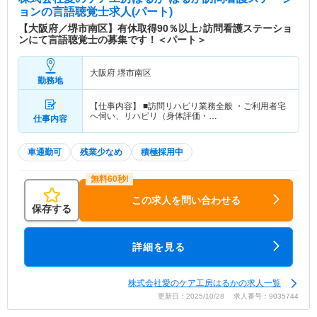
組んでいます。 住み慣れた地域でいつまでも自分
ョン
の言語聴覚士求人(パート)
らしく安心して暮らしていくために医療の立場で支
【大阪府／堺市南区】有休取得90％以上♪訪問看護ステーショ
援していけるよう、ご利用者様一人ひとりとじっく
ンにて言語聴覚士の募集です！＜パート＞
り向き合い、利用者様もスタッフも笑顔が絶えない
環境づくりを心がけています。 【ステーション概
大阪府 堺市南区
要】 ■開設：2015年10月 ■対象疾患：高齢者7～8
勤務地
割、ターミナル、精神科（2016年10月確認時点で
小児、難病はなし） ■利用者数：30～40名 ■対象エ
【仕事内容】 ■訪問リハビリ業務全般 ・ご利用者宅
へ伺い、リハビリ（身体評価・…
リア：堺市南区周辺（車で30分圏内）
仕事内容
車通勤可
残業少なめ
積極採用中
この求人を問い合わせる
保存する
詳細を見る
株式会社愛のケア工房はるかの求人一覧
更新日：2025/10/28 求人番号：9035744