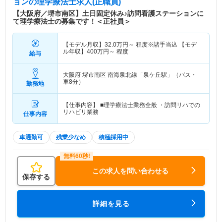
ョン
の理学療法士求人(正職員)
【大阪府／堺市南区】土日固定休み♪訪問看護ステーションに
て理学療法士の募集です！＜正社員＞
【モデル月収】
32.0
万円～
程度※諸手当込 【モデ
ル年収】
400
万円～
程度
給与
大阪府 堺市南区
南海泉北線「泉ケ丘駅」（バス・
車8分）
勤務地
【仕事内容】 ■理学療法士業務全般 ・訪問リハでの
リハビリ業務
仕事内容
車通勤可
残業少なめ
積極採用中
この求人を問い合わせる
保存する
詳細を見る