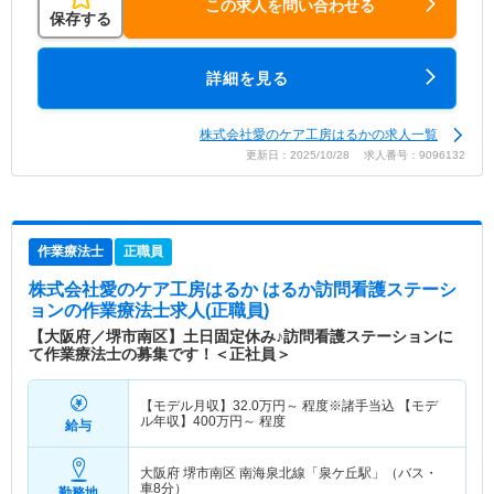
この求人を問い合わせる
保存する
詳細を見る
株式会社愛のケア工房はるかの求人一覧
更新日：2025/10/28 求人番号：9096132
作業療法士
正職員
株式会社愛のケア工房はるか はるか訪問看護ステーシ
ョン
の作業療法士求人(正職員)
【大阪府／堺市南区】土日固定休み♪訪問看護ステーションに
て作業療法士の募集です！＜正社員＞
【モデル月収】
32.0
万円～
程度※諸手当込 【モデ
ル年収】
400
万円～
程度
給与
大阪府 堺市南区
南海泉北線「泉ケ丘駅」（バス・
車8分）
勤務地