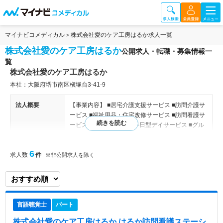
マイナビコメディカル
株式会社愛のケア工房はるか求人一覧
株式会社愛のケア工房はるか
公開求人・転職・募集情報一
覧
株式会社愛のケア工房はるか
本社：大阪府堺市南区槇塚台3-41-9
法人概要
【事業内容】 ■居宅介護支援サービス ■訪問介護サ
ービス ■福祉用品・住宅改修サービス ■訪問看護サ
ービス ■デイサービス ■半日型デイサービス ■グル
ープホーム 【関連施設】 ケアプランセンターゆう
き／ケアセンターはるか／はるか訪問看護ステーシ
6
求人数
件
ョン／はるか広場／はるか倶楽部一期一会／みんな
※非公開求人を除く
のわが家 はるか
特色
「わが家で暮らしたい」という皆様の思いに寄り添
う訪問看護ステーションです。 「地域・アットホ
言語聴覚士
パート
ーム・ボランティア精神」を大切に、ご家族様と手
を携え、きめ細かい心遣いで温かいサポートに取り
株式会社愛のケア工房はるか はるか訪問看護ステーシ