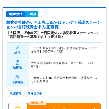
言語聴覚士
正職員
株式会社愛のケア工房はるか はるか訪問看護ステーシ
ョン
の言語聴覚士求人(正職員)
【大阪府／堺市南区】土日固定休み♪訪問看護ステーションに
て言語聴覚士の募集です！＜正社員＞
【モデル月収】
32.0
万円～
程度※諸手当込 【モデ
ル年収】
400
万円～
程度
給与
大阪府 堺市南区
南海泉北線「泉ケ丘駅」（バス・
車8分）
勤務地
【仕事内容】 ■言語聴覚士業務全般 ・訪問リハでの
リハビリ業務
仕事内容
車通勤可
積極採用中