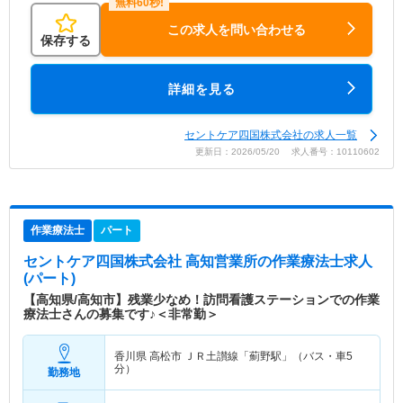
この求人を問い合わせる
保存する
詳細を見る
セントケア四国株式会社の求人一覧
更新日：2026/05/20 求人番号：10110602
作業療法士
パート
セントケア四国株式会社 高知営業所
の作業療法士求人
(パート)
【高知県/高知市】残業少なめ！訪問看護ステーションでの作業
療法士さんの募集です♪＜非常勤＞
香川県 高松市
ＪＲ土讃線「薊野駅」（バス・車5
分）
勤務地