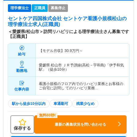
理学療法士
正職員
募集停止
セントケア四国株式会社 セントケア看護小規模松山
の
理学療法士求人(正職員)
＜愛媛県/松山市＞訪問リハビリによる理学療法士さん募集です
【正職員】
【モデル月収】
30.9
万円～
給与
愛媛県 松山市
ＪＲ予讃線(高松－宇和島)「伊予和気
駅」（徒歩10分）
勤務地
看護小規模のフロア内でのリハビリ業務とお客様の
ご自宅に訪問し てのリハビリ業務…
仕事内容
駅から徒歩10分以内
車通勤可
残業少なめ
最新の募集状況を問い合わせる
保存する