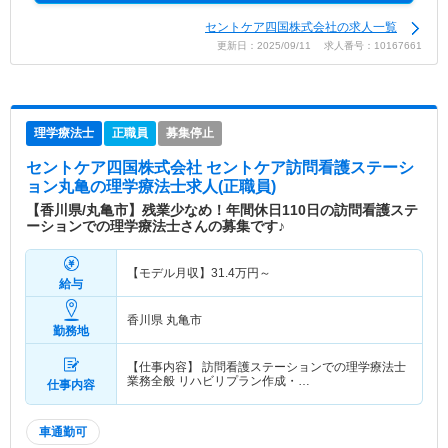
セントケア四国株式会社の求人一覧
更新日：2025/09/11 求人番号：10167661
理学療法士
正職員
募集停止
セントケア四国株式会社 セントケア訪問看護ステーシ
ョン丸亀
の理学療法士求人(正職員)
【香川県/丸亀市】残業少なめ！年間休日110日の訪問看護ステ
ーションでの理学療法士さんの募集です♪
【モデル月収】
31.4
万円～
給与
香川県 丸亀市
勤務地
【仕事内容】 訪問看護ステーションでの理学療法士
業務全般 リハビリプラン作成・…
仕事内容
車通勤可