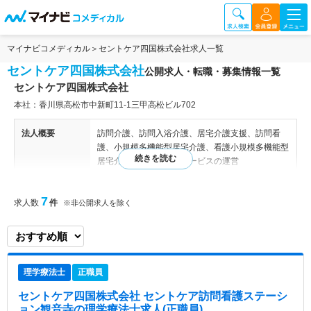
マイナビコメディカル
セントケア四国株式会社求人一覧
セントケア四国株式会社
公開求人・転職・募集情報一覧
セントケア四国株式会社
本社：香川県高松市中新町11‐1三甲高松ビル702
法人概要
訪問介護、訪問入浴介護、居宅介護支援、訪問看
護、小規模多機能型居宅介護、看護小規模多機能型
居宅介護、障がい福祉サービスの運営
特色
地域と人を結ぶヘルスケアの実現のため、利用者様
7
求人数
件
※非公開求人を除く
があたたかい心になれるようなサービスが出来るよ
う、感謝の心を持って社員一同尽力されている法人
様です。
理学療法士
正職員
セントケア四国株式会社 セントケア訪問看護ステーシ
ョン観音寺
の理学療法士求人(正職員)