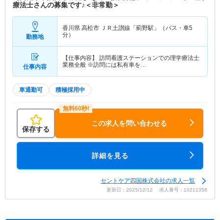
療法士さんの募集です♪＜非常勤＞
香川県 高松市
ＪＲ土讃線「薊野駅」（バス・車5
分）
勤務地
【仕事内容】 訪問看護ステーションでの理学療法士
業務全般 ※訪問には私有車を…
仕事内容
車通勤可
積極採用中
この求人を問い合わせる
保存する
詳細を見る
セントケア四国株式会社の求人一覧
更新日：2025/12/12 求人番号：10211358