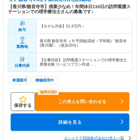
【香川県/観音寺市】残業少なめ！年間休日110日の訪問看護ス
テーションでの理学療法士さんの募集です♪
【モデル月収】
31.4
万円～
給与
香川県 観音寺市
ＪＲ予讃線(高松－宇和島)「観音寺
(香川)駅」（徒歩20分）
勤務地
【仕事内容】 訪問看護ステーションでの理学療法士
業務全般 リハビリプラン作成・…
仕事内容
車通勤可
積極採用中
この求人を問い合わせる
保存する
詳細を見る
セントケア四国株式会社の求人一覧