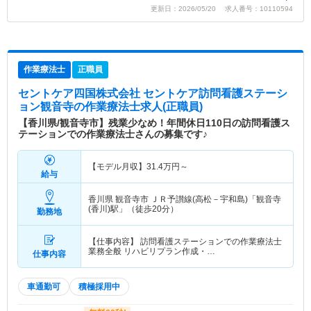
更新日：2026/05/20 求人番号：10110594
作業療法士
正職員
セントケア四国株式会社 セントケア訪問看護ステーシ
ョン観音寺
の作業療法士求人(正職員)
【香川県/観音寺市】残業少なめ！年間休日110日の訪問看護ス
テーションでの作業療法士さんの募集です♪
【モデル月収】
31.4
万円～
給与
香川県 観音寺市
ＪＲ予讃線(高松－宇和島)「観音寺
(香川)駅」（徒歩20分）
勤務地
【仕事内容】 訪問看護ステーションでの作業療法士
業務全般 リハビリプラン作成・…
仕事内容
車通勤可
積極採用中