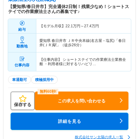
間による「快適」、手作りの温かい料理や充実した
【愛知県/春日井市】完全週休2日制！残業少なめ！ショートス
レクリエーションによる「楽しみ」など、心豊かな
テイでの作業療法士さんの募集です♪
暮らしを支えるためのサービスを展開しています。
ご利用者さまが自分らしく過ごせるよう、心地よい
【モデル月収】
22.1
万円～
27.4
万円
施設づくりと質の高いサービスの提供を目指して、
給与
スタッフ一同、日々誠実に取り組んでまいります。
愛知県 春日井市
ＪＲ中央本線(名古屋－塩尻)「春日
井(ＪＲ)駅」（徒歩26分）
勤務地
【仕事内容】 ショートステイでの作業療法士業務全
般 ・利用者様に対するリハビリ…
仕事内容
車通勤可
積極採用中
この求人を問い合わせる
保存する
詳細を見る
株式会社サン太陽の求人一覧