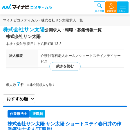
マイナビコメディカル
株式会社サン太陽求人一覧
株式会社サン太陽
公開求人・転職・募集情報一覧
株式会社サン太陽
本社：愛知県春日井市八田町8-13-3
法人概要
介護付有料老人ホーム／ショートステイ／デイサー
ビス
特色
【経営理念】 ～誠意を持った対応～ 私たちサン太
陽グループは、ご利用者さま一人ひとりを大切に
7
求人数
件
※非公開求人を除く
し、常に誠意をもって向き合うことを基本理念とし
ています。おもてなしの心を忘れず、安心して過ご
していただける環境づくりに努めてまいります。
愛知県に5施設、岐阜県に1施設、計6施設のデイサ
ービス・ショートステイ・介護付有料老人ホームが
作業療法士
正職員
連携し、地域に根ざした介護サービスを提供してい
ます。医療機関との連携による「安心」、専門職に
株式会社サン太陽 サン太陽 ショートステイ春日井
の作
よる機能訓練を通じた「健康」、広々とした居室空
業療法士求人(正職員)