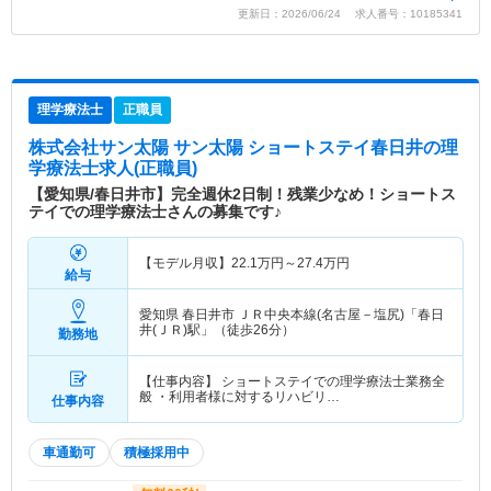
更新日：2026/06/24 求人番号：10185341
理学療法士
正職員
株式会社サン太陽 サン太陽 ショートステイ春日井
の理
学療法士求人(正職員)
【愛知県/春日井市】完全週休2日制！残業少なめ！ショートス
テイでの理学療法士さんの募集です♪
【モデル月収】
22.1
万円～
27.4
万円
給与
愛知県 春日井市
ＪＲ中央本線(名古屋－塩尻)「春日
井(ＪＲ)駅」（徒歩26分）
勤務地
【仕事内容】 ショートステイでの理学療法士業務全
般 ・利用者様に対するリハビリ…
仕事内容
車通勤可
積極採用中