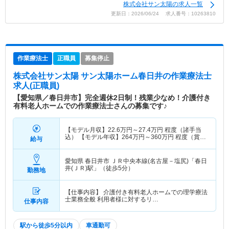
株式会社サン太陽の求人一覧
更新日：2026/06/24 求人番号：10263810
作業療法士
正職員
募集停止
株式会社サン太陽 サン太陽ホーム春日井
の作業療法士
求人(正職員)
【愛知県／春日井市】完全週休2日制！残業少なめ！介護付き
有料老人ホームでの作業療法士さんの募集です♪
【モデル月収】
22.6
万円～
27.4
万円
程度（諸手当
込） 【モデル年収】
264
万円～
360
万円
程度（賞与
給与
別）
愛知県 春日井市
ＪＲ中央本線(名古屋－塩尻)「春日
井(ＪＲ)駅」（徒歩5分）
勤務地
【仕事内容】 介護付き有料老人ホームでの理学療法
士業務全般 利用者様に対するリ…
仕事内容
駅から徒歩5分以内
車通勤可