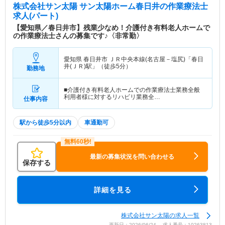
株式会社サン太陽 サン太陽ホーム春日井
の作業療法士
求人(パート)
【愛知県／春日井市】残業少なめ！介護付き有料老人ホームで
の作業療法士さんの募集です♪〈非常勤〉
愛知県 春日井市
ＪＲ中央本線(名古屋－塩尻)「春日
井(ＪＲ)駅」（徒歩5分）
勤務地
■介護付き有料老人ホームでの作業療法士業務全般
利用者様に対するリハビリ業務全…
仕事内容
駅から徒歩5分以内
車通勤可
最新の募集状況を問い合わせる
保存する
詳細を見る
株式会社サン太陽の求人一覧
更新日：2026/06/24 求人番号：10263813