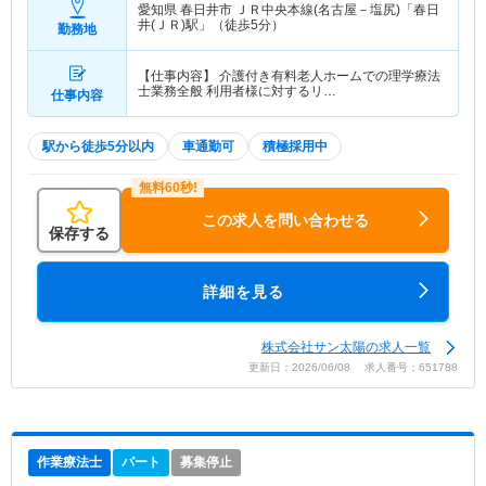
愛知県 春日井市
ＪＲ中央本線(名古屋－塩尻)「春日
井(ＪＲ)駅」（徒歩5分）
勤務地
【仕事内容】 介護付き有料老人ホームでの理学療法
士業務全般 利用者様に対するリ…
仕事内容
駅から徒歩5分以内
車通勤可
積極採用中
この求人を問い合わせる
保存する
詳細を見る
株式会社サン太陽の求人一覧
更新日：2026/06/08 求人番号：651788
作業療法士
パート
募集停止