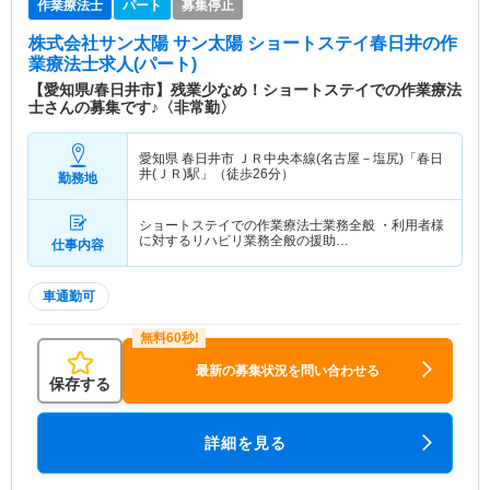
作業療法士
パート
募集停止
株式会社サン太陽 サン太陽 ショートステイ春日井
の作
業療法士求人(パート)
【愛知県/春日井市】残業少なめ！ショートステイでの作業療法
士さんの募集です♪〈非常勤〉
愛知県 春日井市
ＪＲ中央本線(名古屋－塩尻)「春日
井(ＪＲ)駅」（徒歩26分）
勤務地
ショートステイでの作業療法士業務全般 ・利用者様
に対するリハビリ業務全般の援助…
仕事内容
車通勤可
最新の募集状況を問い合わせる
保存する
詳細を見る