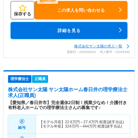
この求人を問い合わせる
保存する
詳細を見る
株式会社サン太陽の求人一覧
更新日：2026/06/24 求人番号：10185340
理学療法士
正職員
株式会社サン太陽 サン太陽ホーム春日井
の理学療法士
求人(正職員)
【愛知県／春日井市】完全週休2日制！残業少なめ！介護付き
有料老人ホームでの理学療法士さんの募集です♪
【モデル月収】
22.6
万円～
27.4
万円
程度(諸手当込)
【モデル年収】
324
万円～
444
万円
程度(諸手当込)
給与