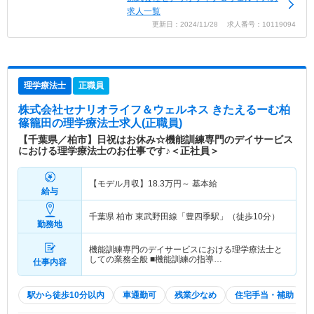
求人一覧
更新日：2024/11/28 求人番号：10119094
理学療法士
正職員
株式会社セナリオライフ＆ウェルネス きたえるーむ柏
篠籠田
の理学療法士求人(正職員)
【千葉県／柏市】日祝はお休み☆機能訓練専門のデイサービス
における理学療法士のお仕事です♪＜正社員＞
【モデル月収】
18.3
万円～
基本給
給与
千葉県 柏市
東武野田線「豊四季駅」（徒歩10分）
勤務地
機能訓練専門のデイサービスにおける理学療法士と
しての業務全般 ■機能訓練の指導…
仕事内容
駅から徒歩10分以内
車通勤可
残業少なめ
住宅手当・補助