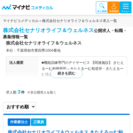
マイナビコメディカル
株式会社セナリオライフ＆ウェルネス求人一覧
株式会社セナリオライフ＆ウェルネス
公開求人・転職・
募集情報一覧
株式会社セナリオライフ＆ウェルネス
本社：千葉県柏市豊四季1004番地
法人概要
■機能訓練専門のデイサービス 【関連施設】 きたえ
るーむ柏篠籠田・きたえるーむ柏逆井・きたえるー
む流山初石
特色
2010年に設立された法人です。機能訓練専門のデ
3
求人数
件
※非公開求人を除く
イサービスの運営を行っています。 ご利用者一人
ひとりの心身の状態に合わせたサービスの提供と、
日常生活にできる限りご自身の力で送れるようサポ
ートを行っています。
作業療法士
正職員
株式会社セナリオライフ＆ウェルネス きたえるーむ柏