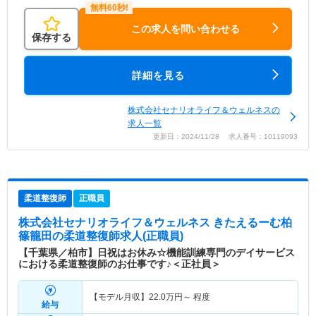
この求人を問い合わせる
保存する
詳細を見る
株式会社セナリオライフ＆ウェルネスの
求人一覧
更新日：2024/11/28 求人番号：10119093
柔道整復師
正職員
株式会社セナリオライフ＆ウェルネス きたえるーむ柏
篠籠田
の柔道整復師求人(正職員)
【千葉県／柏市】日祝はお休み☆機能訓練専門のデイサービス
における柔道整復師のお仕事です♪＜正社員＞
【モデル月収】
22.0
万円～
程度
給与