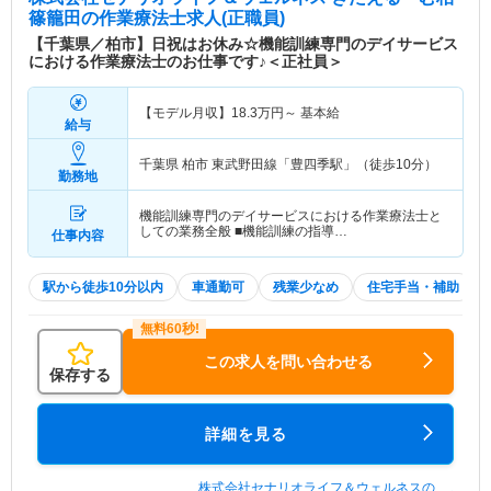
篠籠田
の作業療法士求人(正職員)
【千葉県／柏市】日祝はお休み☆機能訓練専門のデイサービス
における作業療法士のお仕事です♪＜正社員＞
【モデル月収】
18.3
万円～
基本給
給与
千葉県 柏市
東武野田線「豊四季駅」（徒歩10分）
勤務地
機能訓練専門のデイサービスにおける作業療法士と
しての業務全般 ■機能訓練の指導…
仕事内容
駅から徒歩10分以内
車通勤可
残業少なめ
住宅手当・補助
この求人を問い合わせる
保存する
詳細を見る
株式会社セナリオライフ＆ウェルネスの