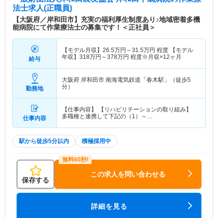
特色
【病院の特色】 当院は、地域住民の患者様主体の
法士求人(正職員)
良質な慢性期医療を提供するため、地域特性に合わ
【大阪府／岸和田市】充実の福利厚生制度あり♪地域密着多機
せたリハビリ機能を充実させた回復期リハ病棟45
能病院にて作業療法士の募集です！＜正社員＞
床・療養病棟104床の地域支援型病院として運営し
ております。地域医療のセンターとして、また、ゆ
【モデル月収】
26.5
万円～
31.5
万円
程度 【モデル
ったりと心と体の両方から治療・療養ができるきめ
年収】
318
万円～
378
万円
程度※月収×12ヶ月
給与
細やかな医療サービスを提供する療養病棟をもって
地域に貢献しております。当院は、あなたの希望に
大阪府 岸和田市
南海電気鉄道「春木駅」（徒歩5
応えられる職場です。専門職の集団として、『これ
分）
勤務地
からの医療・福祉は自分が担う』という意欲と情熱
をもつ人、生きがいと働き甲斐を求めている人を歓
迎します。託児所があり、最寄り駅の南海本線「春
【仕事内容】 【リハビリテーションの取り組み】
多職種と連携して下記の（1）～…
仕事内容
木駅」より徒歩4分と通勤に便利な立地です。リハ
ビリテーション科では、PT25名、OT11名、ST4名
が在籍しており『絶対に見捨てない』という理念を
駅から徒歩5分以内
積極採用中
もとに、「楽しい職場」「安心できる職場」「ライ
フワークバランスを重視した職場」を目指していま
す。給与水準は高く、資格手当の付与やキャリアに
この求人を問い合わせる
応じて更に高い給与を実現することも可能です。病
保存する
院は最寄駅から4分と近いため、府外から通勤も可
能です。職員は若手からベテランまで幅広い年齢層
詳細を見る
で、お互いの悩みを相談しやすい環境です。リハビ
リの質の向上のために研修会や研究活動もあり、外