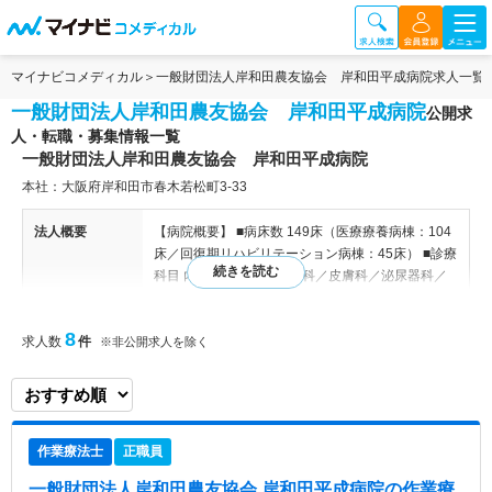
マイナビコメディカル
一般財団法人岸和田農友協会 岸和田平成病院求人一覧
一般財団法人岸和田農友協会 岸和田平成病院
公開求
人・転職・募集情報一覧
一般財団法人岸和田農友協会 岸和田平成病院
本社：大阪府岸和田市春木若松町3-33
法人概要
【病院概要】 ■病床数 149床（医療療養病棟：104
床／回復期リハビリテーション病棟：45床） ■診療
科目 内科／整形外科／外科／皮膚科／泌尿器科／
放射線科／リハビリテーション科 ※健診センター ■
併設施設 デイケア／居宅介護支援センター／訪問
8
求人数
件
リハビリテーション ■その他 ・電子カルテ、オーダ
※非公開求人を除く
リングシステム導入済 ■敷地内全面禁煙となってお
り、安心して受診、療養ができますよう、クリーン
な環境作りに努めております。 【関連施設】 【併
設施設】デイサービス／居宅介護支援センター／訪
作業療法士
正職員
問リハビリテーション／有料老人ホーム
一般財団法人岸和田農友協会 岸和田平成病院
の作業療