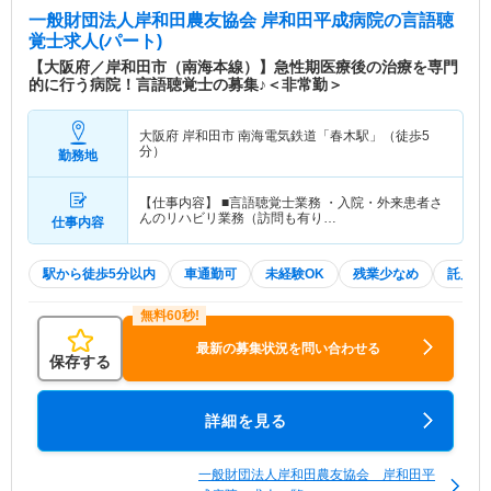
一般財団法人岸和田農友協会 岸和田平成病院
の言語聴
覚士求人(パート)
【大阪府／岸和田市（南海本線）】急性期医療後の治療を専門
的に行う病院！言語聴覚士の募集♪＜非常勤＞
大阪府 岸和田市
南海電気鉄道「春木駅」（徒歩5
分）
勤務地
【仕事内容】 ■言語聴覚士業務 ・入院・外来患者さ
んのリハビリ業務（訪問も有り…
仕事内容
駅から徒歩5分以内
車通勤可
未経験OK
残業少なめ
託児所
最新の募集状況を問い合わせる
保存する
詳細を見る
一般財団法人岸和田農友協会 岸和田平