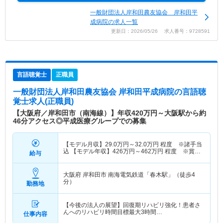
部勉強会や学会に参加しやすいよう研修費参加補助
一般財団法人岸和田農友協会 岸和田平
制度も導入し、スタッフの成長を応援しています。
成病院の求人一覧
病院のリハビリ機能を強化するため、一緒に働いて
更新日：2026/05/26 求人番号：9728591
くれる仲間を募集しております。病院見学を随時開
催しておりますので、是非お越しください。ホーム
ページのお問い合わせから気軽に申し込むことが出
来ます。
言語聴覚士
正職員
一般財団法人岸和田農友協会 岸和田平成病院
の言語聴
覚士求人(正職員)
【大阪府／岸和田市（南海線）】年収420万円～大阪駅から約
46分アクセス◎平成医療グループでの募集
【モデル月収】
29.0
万円～
32.0
万円
程度 ※諸手当
込 【モデル年収】
426
万円～
462
万円
程度 ※賞与
給与
込
大阪府 岸和田市
南海電気鉄道「春木駅」（徒歩4
分）
勤務地
【今後の法人の展望】回復期リハビリ強化！患者さ
んへのリハビリ時間目標最大3時間…
仕事内容