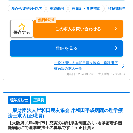
駅から徒歩5分以内
車通勤可
託児所・育児補助
積極採用中
この求人を問い合わせる
保存する
詳細を見る
一般財団法人岸和田農友協会 岸和田平
成病院の求人一覧
更新日：2026/05/26 求人番号：9004839
理学療法士
正職員
一般財団法人岸和田農友協会 岸和田平成病院
の理学療
法士求人(正職員)
【大阪府／岸和田市】充実の福利厚生制度あり♪地域密着多機
能病院にて理学療法士の募集です！＜正社員＞