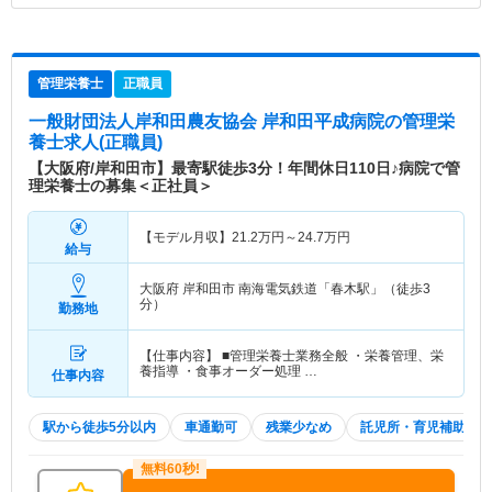
管理栄養士
正職員
一般財団法人岸和田農友協会 岸和田平成病院
の管理栄
養士求人(正職員)
【大阪府/岸和田市】最寄駅徒歩3分！年間休日110日♪病院で管
理栄養士の募集＜正社員＞
【モデル月収】
21.2
万円～
24.7
万円
給与
大阪府 岸和田市
南海電気鉄道「春木駅」（徒歩3
分）
勤務地
【仕事内容】 ■管理栄養士業務全般 ・栄養管理、栄
養指導 ・食事オーダー処理 …
仕事内容
駅から徒歩5分以内
車通勤可
残業少なめ
託児所・育児補助