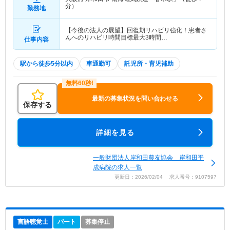
分）
勤務地
【今後の法人の展望】回復期リハビリ強化！患者さ
んへのリハビリ時間目標最大3時間…
仕事内容
駅から徒歩5分以内
車通勤可
託児所・育児補助
最新の募集状況を問い合わせる
保存する
詳細を見る
一般財団法人岸和田農友協会 岸和田平
成病院の求人一覧
更新日：2026/02/04 求人番号：9107597
言語聴覚士
パート
募集停止