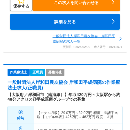
この求人を問い合わせる
保存する
詳細を見る
一般財団法人岸和田農友協会 岸和田平
成病院の求人一覧
更新日：2026/02/09 求人番号：10242671
作業療法士
正職員
募集停止
一般財団法人岸和田農友協会 岸和田平成病院
の作業療
法士求人(正職員)
【大阪府／岸和田市（南海線）】年収420万円～大阪駅から約
46分アクセス◎平成医療グループでの募集
【モデル月収】
29.0
万円～
32.0
万円
程度 ※諸手当
込 【モデル年収】
426
万円～
462
万円
程度 ※賞与
給与
込