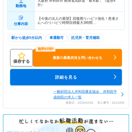
大阪府 岸和田市
南海電気鉄道「春木駅」（徒歩4
分）
勤務地
【今後の法人の展望】回復期リハビリ強化！患者さ
んへのリハビリ時間目標最大3時間…
仕事内容
駅から徒歩5分以内
車通勤可
託児所・育児補助
最新の募集状況を問い合わせる
保存する
詳細を見る
一般財団法人岸和田農友協会 岸和田平
成病院の求人一覧
更新日：2026/02/04 求人番号：9121000