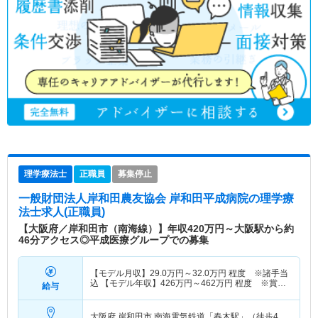
理学療法士
正職員
募集停止
一般財団法人岸和田農友協会 岸和田平成病院
の理学療
法士求人(正職員)
【大阪府／岸和田市（南海線）】年収420万円～大阪駅から約
46分アクセス◎平成医療グループでの募集
【モデル月収】
29.0
万円～
32.0
万円
程度 ※諸手当
込 【モデル年収】
426
万円～
462
万円
程度 ※賞与
給与
込
大阪府 岸和田市
南海電気鉄道「春木駅」（徒歩4