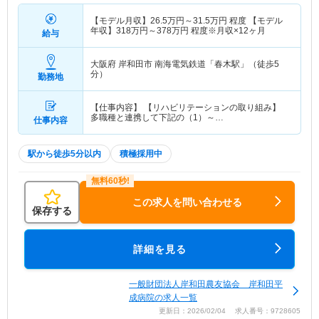
【モデル月収】
26.5
万円～
31.5
万円
程度 【モデル
年収】
318
万円～
378
万円
程度※月収×12ヶ月
給与
大阪府 岸和田市
南海電気鉄道「春木駅」（徒歩5
分）
勤務地
【仕事内容】 【リハビリテーションの取り組み】
多職種と連携して下記の（1）～…
仕事内容
駅から徒歩5分以内
積極採用中
この求人を問い合わせる
保存する
詳細を見る
一般財団法人岸和田農友協会 岸和田平
成病院の求人一覧
更新日：2026/02/04 求人番号：9728605