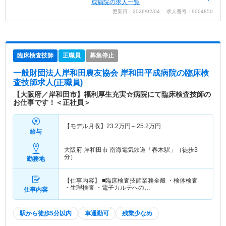
成病院の求人一覧
更新日：2026/02/04 求人番号：9004850
臨床検査技師
正職員
募集停止
一般財団法人岸和田農友協会 岸和田平成病院
の臨床検
査技師求人(正職員)
【大阪府／岸和田市】福利厚生充実☆病院にて臨床検査技師の
お仕事です！＜正社員＞
【モデル月収】
23.2
万円～
25.2
万円
給与
大阪府 岸和田市
南海電気鉄道「春木駅」（徒歩3
分）
勤務地
【仕事内容】 ■臨床検査技師業務全般 ・検体検査
・生理検査 ・電子カルテへの…
仕事内容
駅から徒歩5分以内
車通勤可
残業少なめ