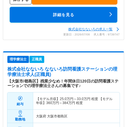
詳細を見る
株式会社なないろの求人一覧
更新日：2026/07/08 求人番号：9739747
理学療法士
正職員
株式会社なないろ なないろ訪問看護ステーション
の理
学療法士求人(正職員)
【大阪市/都島区】残業少なめ！年間休日120日の訪問看護ステ
ーションでの理学療法士さんの募集です♪
【モデル月収】
25.0
万円～
33.0
万円
程度 【モデル
年収】
360
万円～
384
万円
程度
給与
大阪府 大阪市都島区
勤務地