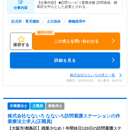
【仕事内容】 ■訪問リハビリ業務全般 訪問地域：都
島区を中心とした必要とされる…
仕事内容
託児所・育児補助
土日祝休
積極採用中
この求人を問い合わせる
保存する
詳細を見る
株式会社なないろの求人一覧
更新日：2025/01/31 求人番号：644701
作業療法士
正職員
募集停止
株式会社なないろ なないろ訪問看護ステーション
の作
業療法士求人(正職員)
【大阪市/都島区】残業少なめ！年間休日120日の訪問看護ステ