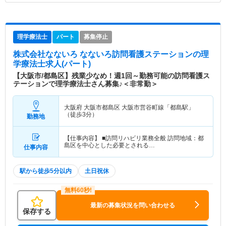
理学療法士
パート
募集停止
株式会社なないろ なないろ訪問看護ステーション
の理
学療法士求人(パート)
【大阪市/都島区】残業少なめ！週1回～勤務可能の訪問看護ス
テーションで理学療法士さん募集♪＜非常勤＞
大阪府 大阪市都島区
大阪市営谷町線「都島駅」
（徒歩3分）
勤務地
【仕事内容】 ■訪問リハビリ業務全般 訪問地域：都
島区を中心とした必要とされる…
仕事内容
駅から徒歩5分以内
土日祝休
最新の募集状況を問い合わせる
保存する