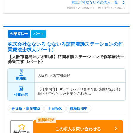
株式会社なないろの求人一覧
更新日：2026/07/31 求人番号：9725422
作業療法士
パート
株式会社なないろ なないろ訪問看護ステーション
の作
業療法士求人(パート)
【大阪市都島区／谷町線】訪問看護ステーションで作業療法士
募集です《パート》
大阪府 大阪市都島区
勤務地
【仕事内容】 ■訪問リハビリ業務全般 訪問地域：都
島区を中心とした必要とされる…
仕事内容
託児所・育児補助
土日祝休
積極採用中
この求人を問い合わせる
保存する