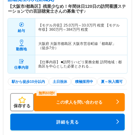
祝日・お盆期間・年末年始期間 ■訪問エリア：都島
【大阪市/都島区】残業少なめ！年間休日120日の訪問看護ステ
区、北区、城東区、旭区、中央区の一部 ※電動自
ーションでの言語聴覚士さんの募集です♪
転車で片道30分程度 ■対象疾患 アルツハイマー型
認知症、パーキンソン病、間質性肺炎、レビー小体
【モデル月収】
25.0
万円～
33.0
万円
程度 【モデル
型認知症、筋委縮性側索硬化症、糖尿病、統合失調
年収】
360
万円～
384
万円
程度
給与
症、認知症、脳梗塞後遺症、慢性心不全等。
大阪府 大阪市都島区
大阪市営谷町線「都島駅」
（徒歩7分）
勤務地
【仕事内容】 ■訪問リハビリ業務全般 訪問地域：都
島区を中心とした必要とされる…
仕事内容
駅から徒歩10分以内
土日祝休
積極採用中
夏～秋入職可
この求人を問い合わせる
保存する
詳細を見る