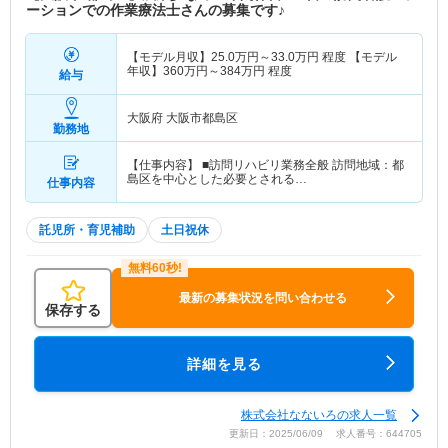
ーションでの作業療法士さんの募集です♪
【モデル月収】
25.0
万円～
33.0
万円
程度 【モデル
年収】
360
万円～
384
万円
程度
給与
大阪府 大阪市都島区
勤務地
【仕事内容】 ■訪問リハビリ業務全般 訪問地域：都
島区を中心とした必要とされる…
仕事内容
託児所・育児補助
土日祝休
最新の募集状況を問い合わせる
保存する
詳細を見る
株式会社なないろの求人一覧
更新日：2025/06/09 求人番号：644705