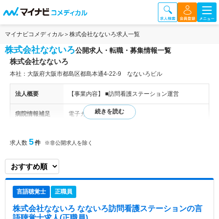
マイナビコメディカル
株式会社なないろ求人一覧
株式会社なないろ
公開求人・転職・募集情報一覧
株式会社なないろ
本社：大阪府大阪市都島区都島本通4-22-9 なないろビル
法人概要
【事業内容】 ■訪問看護ステーション運営
病院情報補足
電子カルテ導入済み
特色
大阪市都島区を中心に訪問看護・訪問介護を行って
5
求人数
件
※非公開求人を除く
おり、若いスタッフが多く活躍しているステーショ
ンです。10色ある中から好きな色の制服を選べた
り、350円で日替わりランチを食べることが出来る
社員食堂があったり、外部講習費補助があったり
と、福利厚生も充実しています。産休・育休制度や
言語聴覚士
正職員
保育費補助もあるので、お子様がいらっしゃる方も
働きやすい職場です。 【施設概要】 ■開設：2015
株式会社なないろ なないろ訪問看護ステーション
の言
年5月 ■営業日：月～金 ※休業日：土曜・日曜・
語聴覚士求人(正職員)