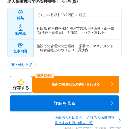
老人保健施設での管理栄養士《正社員》
【モデル月収】
18.2
万円～
程度
給与
兵庫県 神戸市垂水区
神戸市営地下鉄西神・山手線
(新神戸－新長田)「名谷駅」（バス・車15分）
勤務地
施設での管理栄養士業務 ・栄養ケアマネジメント
・給食会社とのやりとり（厨房内…
仕事内容
寮・借り上げ
最新の募集状況を問い合わせる
保存する
詳細を見る
医療法人社団菫会 介護老人保健施設
垂水すみれ苑の求人一覧
更新日：2025/07/30 求人番号：9735280