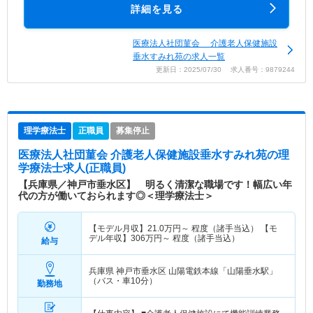
詳細を見る
医療法人社団菫会 介護老人保健施設
垂水すみれ苑の求人一覧
更新日：2025/07/30 求人番号：9879244
理学療法士
正職員
募集停止
医療法人社団菫会 介護老人保健施設垂水すみれ苑
の理
学療法士求人(正職員)
【兵庫県／神戸市垂水区】 明るく清潔な職場です！幅広い年
代の方が働いておられます◎＜理学療法士＞
【モデル月収】
21.0
万円～
程度（諸手当込） 【モ
デル年収】
306
万円～
程度（諸手当込）
給与
兵庫県 神戸市垂水区
山陽電鉄本線「山陽垂水駅」
（バス・車10分）
勤務地