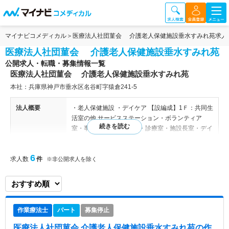
マイナビコメディカル
医療法人社団菫会 介護老人保健施設垂水すみれ苑求人
医療法人社団菫会 介護老人保健施設垂水すみれ苑
公開求人・転職・募集情報一覧
医療法人社団菫会 介護老人保健施設垂水すみれ苑
本社：兵庫県神戸市垂水区名谷町字猿倉241-5
法人概要
・老人保健施設 ・デイケア 【設編成】1Ｆ：共同生
活室の他 サービスステーション・ボランティア
室・事務室・家族相談室・診療室・施設長室・デイ
ルーム・会議室・静養室 2Ｆ：共同生活室の他 サ
ービスステーション・機能訓練室 3Ｆ：共同生活
6
求人数
件
室の他 サービスステーション・機能訓練室
※非公開求人を除く
特色
明るく清潔で、幅広い年齢の方が働いている助け合
いの精神が根付いた施設です。利用者が、その人ら
しい生活ができるよう、職員が一丸となってまごこ
作業療法士
パート
募集停止
ろ込めた温かいケアを届けています。
医療法人社団菫会 介護老人保健施設垂水すみれ苑
の作