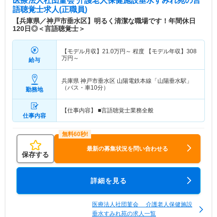
医療法人社団菫会 介護老人保健施設垂水すみれ苑
の言
語聴覚士求人(正職員)
【兵庫県／神戸市垂水区】明るく清潔な職場です！年間休日
120日◎＜言語聴覚士＞
【モデル月収】
21.0
万円～
程度 【モデル年収】
308
万円～
給与
兵庫県 神戸市垂水区
山陽電鉄本線「山陽垂水駅」
（バス・車10分）
勤務地
【仕事内容】 ■言語聴覚士業務全般
仕事内容
最新の募集状況を問い合わせる
保存する
詳細を見る
医療法人社団菫会 介護老人保健施設
垂水すみれ苑の求人一覧