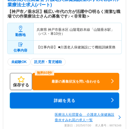
業療法士求人(パート)
【神戸市／垂水区】幅広い年代の方が活躍中◎明るく清潔な職
場での作業療法士さんの募集です♪＜非常勤＞
兵庫県 神戸市垂水区
山陽電鉄本線「山陽垂水駅」
（バス・車10分）
勤務地
【仕事内容】 ■介護老人保健施設にて機能訓練業務
仕事内容
未経験OK
託児所・育児補助
最新の募集状況を問い合わせる
保存する
詳細を見る
医療法人社団菫会 介護老人保健施設
垂水すみれ苑の求人一覧
更新日：2025/07/30 求人番号：9879246