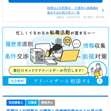
医療法人社団菫会 介護老人保健施設
垂水すみれ苑の求人一覧
更新日：2025/07/30 求人番号：595756
言語聴覚士
正職員
募集停止