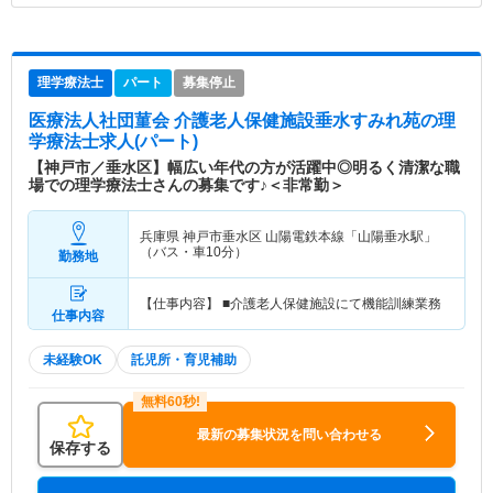
理学療法士
パート
募集停止
医療法人社団菫会 介護老人保健施設垂水すみれ苑
の理
学療法士求人(パート)
【神戸市／垂水区】幅広い年代の方が活躍中◎明るく清潔な職
場での理学療法士さんの募集です♪＜非常勤＞
兵庫県 神戸市垂水区
山陽電鉄本線「山陽垂水駅」
（バス・車10分）
勤務地
【仕事内容】 ■介護老人保健施設にて機能訓練業務
仕事内容
未経験OK
託児所・育児補助
最新の募集状況を問い合わせる
保存する