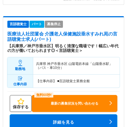
言語聴覚士
パート
募集停止
医療法人社団菫会 介護老人保健施設垂水すみれ苑
の言
語聴覚士求人(パート)
【兵庫県／神戸市垂水区】明るく清潔な職場です！幅広い年代
の方が働いておられます◎＜言語聴覚士＞
兵庫県 神戸市垂水区
山陽電鉄本線「山陽垂水駅」
（バス・車10分）
勤務地
【仕事内容】 ■言語聴覚士業務全般
仕事内容
最新の募集状況を問い合わせる
保存する
詳細を見る