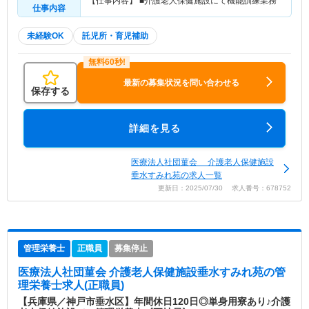
【仕事内容】 ■介護老人保健施設にて機能訓練業務
仕事内容
未経験OK
託児所・育児補助
最新の募集状況を問い合わせる
保存する
詳細を見る
医療法人社団菫会 介護老人保健施設
垂水すみれ苑の求人一覧
更新日：2025/07/30 求人番号：678752
管理栄養士
正職員
募集停止
医療法人社団菫会 介護老人保健施設垂水すみれ苑
の管
理栄養士求人(正職員)
【兵庫県／神戸市垂水区】年間休日120日◎単身用寮あり♪介護