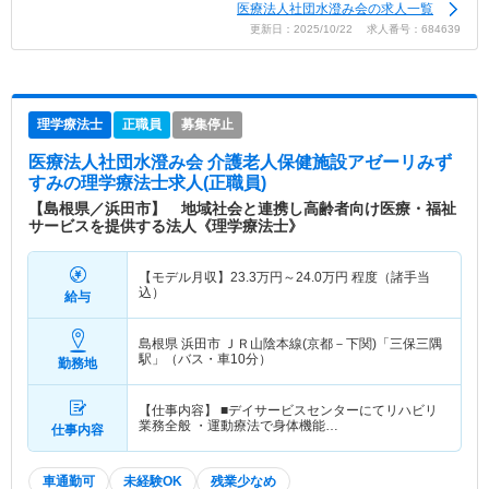
医療法人社団水澄み会の求人一覧
更新日：2025/10/22 求人番号：684639
理学療法士
正職員
募集停止
医療法人社団水澄み会 介護老人保健施設アゼーリみず
すみ
の理学療法士求人(正職員)
【島根県／浜田市】 地域社会と連携し高齢者向け医療・福祉
サービスを提供する法人《理学療法士》
【モデル月収】
23.3
万円～
24.0
万円
程度（諸手当
込）
給与
島根県 浜田市
ＪＲ山陰本線(京都－下関)「三保三隅
駅」（バス・車10分）
勤務地
【仕事内容】 ■デイサービスセンターにてリハビリ
業務全般 ・運動療法で身体機能…
仕事内容
車通勤可
未経験OK
残業少なめ