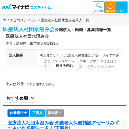
マイナビコメディカル
医療法人社団水澄み会求人一覧
医療法人社団水澄み会
公開求人・転職・募集情報一覧
医療法人社団水澄み会
本社：島根県浜田市長沢町1428-6
法人概要
■浜田エリア ・介護老人保健施設アゼーリみずすみ
・はまぼうふうなごみ ・グループホームはまぼう
ふう ・とびの郷 ゆうなぎ ・グランドケアホー
ム はまぼうふう ■江津エリア ・もやいの家 松平
■益田エリア ・もやいの家 うのはな ・もやいの
8
求人数
件
家 ひきみ ■松江エリア ・高齢者複合施設アゼリア
※非公開求人を除く
・ブランチアゼリア 【事業所】 介護保険事業（介
護老人保健施設・デイサービス・グループホーム・
居宅介護支援事業所・訪問介護・有料老人ホーム・
特定施設生活介護）
作業療法士
正職員
募集停止
特色
介護老人保健施設アゼーリみずすみは、医療法人社
医療法人社団水澄み会 介護老人保健施設アゼーリみず
団水澄み会が運営する地域密着型の介護老人保健施
すみ
の作業療法士求人(正職員)