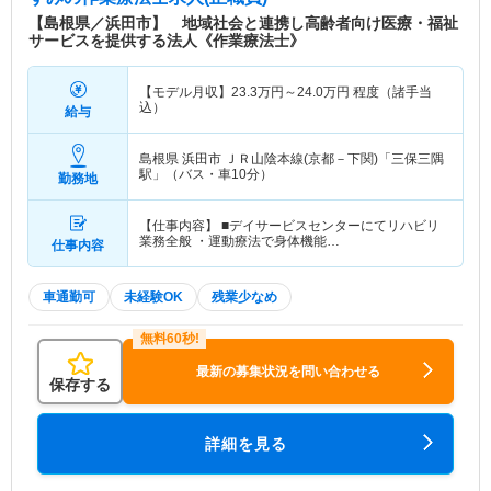
設です。
【島根県／浜田市】 地域社会と連携し高齢者向け医療・福祉
サービスを提供する法人《作業療法士》
【モデル月収】
23.3
万円～
24.0
万円
程度（諸手当
込）
給与
島根県 浜田市
ＪＲ山陰本線(京都－下関)「三保三隅
駅」（バス・車10分）
勤務地
【仕事内容】 ■デイサービスセンターにてリハビリ
業務全般 ・運動療法で身体機能…
仕事内容
車通勤可
未経験OK
残業少なめ
最新の募集状況を問い合わせる
保存する
詳細を見る