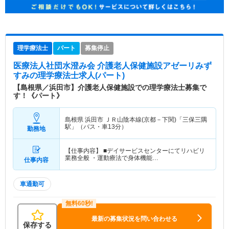
理学療法士
パート
募集停止
医療法人社団水澄み会 介護老人保健施設アゼーリみず
すみ
の理学療法士求人(パート)
【島根県／浜田市】介護老人保健施設での理学療法士募集で
す！《パート》
島根県 浜田市
ＪＲ山陰本線(京都－下関)「三保三隅
駅」（バス・車13分）
勤務地
【仕事内容】 ■デイサービスセンターにてリハビリ
業務全般 ・運動療法で身体機能…
仕事内容
車通勤可
最新の募集状況を問い合わせる
保存する