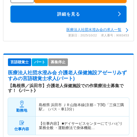
詳細を見る
医療法人社団水澄み会の求人一覧
更新日：2025/10/22 求人番号：9083453
言語聴覚士
パート
募集停止
医療法人社団水澄み会 介護老人保健施設アゼーリみず
すみ
の言語聴覚士求人(パート)
【島根県／浜田市】介護老人保健施設での作業療法士募集で
す！《パート》
島根県 浜田市
ＪＲ山陰本線(京都－下関)「三保三隅
駅」（バス・車13分）
勤務地
【仕事内容】 ■デイサービスセンターにてリハビリ
業務全般 ・運動療法で身体機能…
仕事内容