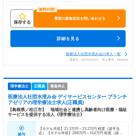
最新の募集状況を問い合わせる
保存する
詳細を見る
医療法人社団水澄み会の求人一覧
更新日：2025/10/22 求人番号：684634
理学療法士
正職員
募集停止
医療法人社団水澄み会 デイサービスセンター ブランチ
アゼリア
の理学療法士求人(正職員)
【島根県／松江市】 地域社会と連携し高齢者向け医療・福祉
サービスを提供する法人《理学療法士》
【モデル月収】
21.3
万円～
23.2
万円
程度（諸手当
込） 【モデル年収】
289
万円～
314
万円
程度（諸手
給与