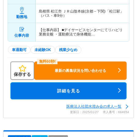
当込み）
島根県 松江市
ＪＲ山陰本線(京都－下関)「松江駅」
（バス・車9分）
勤務地
【仕事内容】 ■デイサービスセンターにてリハビリ
業務全般 ・運動療法で身体機能…
仕事内容
車通勤可
未経験OK
残業少なめ
最新の募集状況を問い合わせる
保存する
詳細を見る
医療法人社団水澄み会の求人一覧
更新日：2025/01/27 求人番号：684654