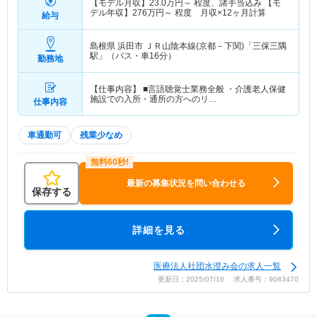
【モデル月収】
23.0
万円～
程度、諸手当込み 【モ
デル年収】
276
万円～
程度 月収×12ヶ月計算
給与
島根県 浜田市
ＪＲ山陰本線(京都－下関)「三保三隅
駅」（バス・車16分）
勤務地
【仕事内容】 ■言語聴覚士業務全般 ・介護老人保健
施設での入所・通所の方へのリ…
仕事内容
車通勤可
残業少なめ
最新の募集状況を問い合わせる
保存する
詳細を見る
医療法人社団水澄み会の求人一覧
更新日：2025/07/16 求人番号：9083470