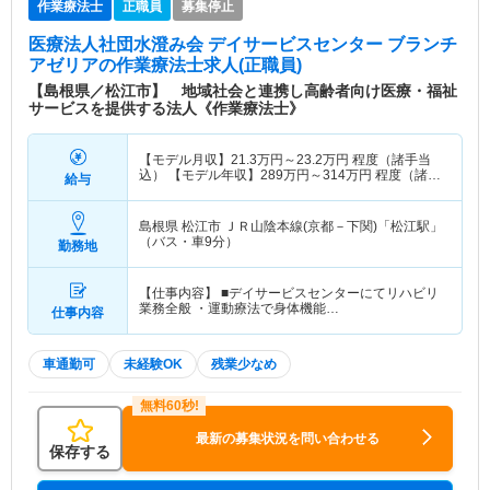
作業療法士
正職員
募集停止
医療法人社団水澄み会 デイサービスセンター ブランチ
アゼリア
の作業療法士求人(正職員)
【島根県／松江市】 地域社会と連携し高齢者向け医療・福祉
サービスを提供する法人《作業療法士》
【モデル月収】
21.3
万円～
23.2
万円
程度（諸手当
込） 【モデル年収】
289
万円～
314
万円
程度（諸手
給与
当込み）
島根県 松江市
ＪＲ山陰本線(京都－下関)「松江駅」
（バス・車9分）
勤務地
【仕事内容】 ■デイサービスセンターにてリハビリ
業務全般 ・運動療法で身体機能…
仕事内容
車通勤可
未経験OK
残業少なめ
最新の募集状況を問い合わせる
保存する