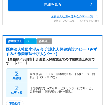
詳細を見る
医療法人社団水澄み会の求人一覧
更新日：2024/12/17 求人番号：684655
作業療法士
パート
募集停止
医療法人社団水澄み会 介護老人保健施設アゼーリみず
すみ
の作業療法士求人(パート)
【島根県／浜田市】介護老人保健施設での作業療法士募集で
す！《パート》
島根県 浜田市
ＪＲ山陰本線(京都－下関)「三保三隅
駅」（バス・車13分）
勤務地
【仕事内容】 ■デイサービスセンターにてリハビリ
業務全般 ・運動療法で身体機能…
仕事内容
車通勤可