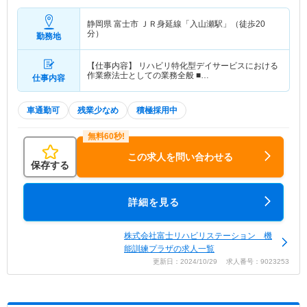
静岡県 富士市
ＪＲ身延線「入山瀬駅」（徒歩20
分）
勤務地
【仕事内容】 リハビリ特化型デイサービスにおける
作業療法士としての業務全般 ■…
仕事内容
車通勤可
残業少なめ
積極採用中
この求人を問い合わせる
保存する
詳細を見る
株式会社富士リハビリステーション 機
能訓練プラザの求人一覧
更新日：2024/10/29 求人番号：9023253