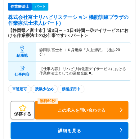
作業療法士
パート
株式会社富士リハビリステーション 機能訓練プラザ
の
作業療法士求人(パート)
【静岡県／富士市】週3日～・1日4時間～◎デイサービスにお
ける作業療法士のお仕事です♪＜パート＞
静岡県 富士市
ＪＲ身延線「入山瀬駅」（徒歩20
分）
勤務地
【仕事内容】 リハビリ特化型デイサービスにおける
作業療法士としての業務全般 ■…
仕事内容
車通勤可
残業少なめ
積極採用中
この求人を問い合わせる
保存する
詳細を見る