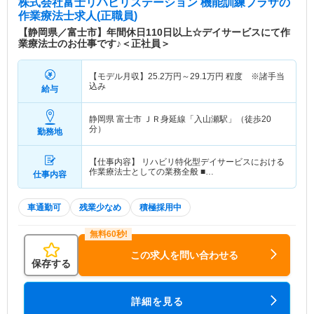
株式会社富士リハビリステーション 機能訓練プラザ
の
作業療法士求人(正職員)
【静岡県／富士市】年間休日110日以上☆デイサービスにて作
業療法士のお仕事です♪＜正社員＞
【モデル月収】
25.2
万円～
29.1
万円
程度 ※諸手当
込み
給与
静岡県 富士市
ＪＲ身延線「入山瀬駅」（徒歩20
分）
勤務地
【仕事内容】 リハビリ特化型デイサービスにおける
作業療法士としての業務全般 ■…
仕事内容
車通勤可
残業少なめ
積極採用中
この求人を問い合わせる
保存する
詳細を見る