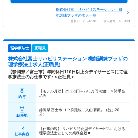
株式会社富士リハビリステーション 機
能訓練プラザの求人一覧
更新日：2024/10/30 求人番号：600433
理学療法士
正職員
株式会社富士リハビリステーション 機能訓練プラザ
の
理学療法士求人(正職員)
【静岡県／富士市】年間休日110日以上☆デイサービスにて理
学療法士のお仕事です♪＜正社員＞
【モデル月収】
25.2
万円～
29.1
万円
程度 ※諸手当
込み
給与
静岡県 富士市
ＪＲ身延線「入山瀬駅」（徒歩20
分）
勤務地
【仕事内容】 リハビリ特化型デイサービスにおける
理学療法士としての業務全般 ■…
仕事内容