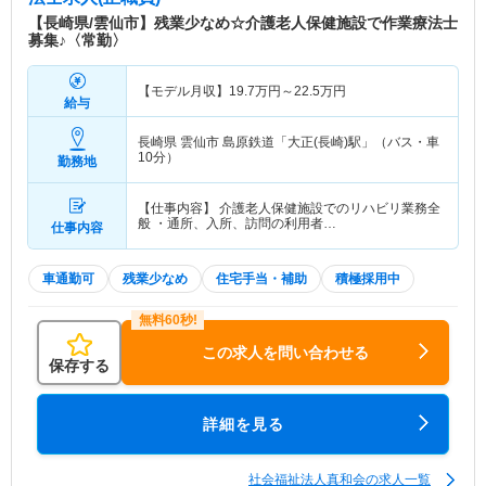
特色
【理念】 真和会は、「和」をもって、「真」心の
【長崎県/雲仙市】残業少なめ☆介護老人保健施設で作業療法士
こもった、総合ケアサービス。 信頼される施設づ
募集♪〈常勤〉
くりを目指し、地域福祉の発展に貢献し、快適で豊
かな生活を実現します。
【モデル月収】
19.7
万円～
22.5
万円
給与
長崎県 雲仙市
島原鉄道「大正(長崎)駅」（バス・車
10分）
勤務地
【仕事内容】 介護老人保健施設でのリハビリ業務全
般 ・通所、入所、訪問の利用者…
仕事内容
車通勤可
残業少なめ
住宅手当・補助
積極採用中
この求人を問い合わせる
保存する
詳細を見る
社会福祉法人真和会の求人一覧