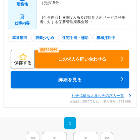
（徒歩15分）
勤務地
【仕事内容】 ■施設入所及び短期入所サービス利用
者に対する栄養管理業務全般 ・…
仕事内容
車通勤可
残業少なめ
住宅手当・補助
積極採用中
この求人を問い合わせる
保存する
詳細を見る
社会福祉法人真和会の求人一覧
更新日：2025/01/11 求人番号：9721961
1
<<
<
>
>>