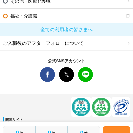
その他・医療介護職
福祉・介護職
全ての利用者の皆さまへ
ご入職後のアフターフォローについて
公式SNSアカウント
関連サイト
マイナビDOCTOR
│
マイナビ看護師
│
マイナビ薬剤師
│
マイナビ保育士
簡単1分
0
0
0