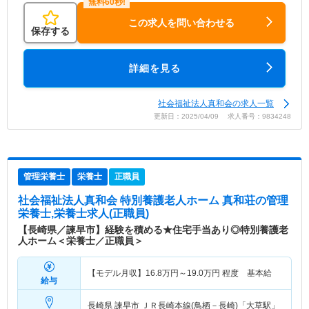
この求人を問い合わせる
保存する
詳細を見る
社会福祉法人真和会の求人一覧
更新日：2025/04/09 求人番号：9834248
管理栄養士
栄養士
正職員
社会福祉法人真和会 特別養護老人ホーム 真和荘
の管理
栄養士,栄養士求人(正職員)
【長崎県／諫早市】経験を積める★住宅手当あり◎特別養護老
人ホーム＜栄養士／正職員＞
【モデル月収】
16.8
万円～
19.0
万円
程度 基本給
給与
長崎県 諫早市
ＪＲ長崎本線(鳥栖－長崎)「大草駅」