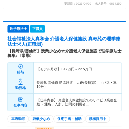
更新日：2025/04/09 求人番号：9834250
理学療法士
正職員
社会福祉法人真和会 介護老人保健施設 真寿苑
の理学療
法士求人(正職員)
【長崎県/雲仙市】残業少なめ☆介護老人保健施設で理学療法士
募集♪〈常勤〉
【モデル月収】
19.7
万円～
22.5
万円
給与
長崎県 雲仙市
島原鉄道「大正(長崎)駅」（バス・車
10分）
勤務地
【仕事内容】 介護老人保健施設でのリハビリ業務全
般 ・通所、入所、訪問の利用者…
仕事内容
車通勤可
残業少なめ
住宅手当・補助
積極採用中