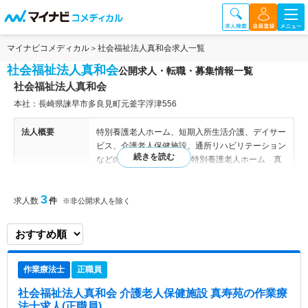
マイナビコメディカル
社会福祉法人真和会求人一覧
社会福祉法人真和会
公開求人・転職・募集情報一覧
社会福祉法人真和会
本社：長崎県諫早市多良見町元釜字浮津556
法人概要
特別養護老人ホーム、短期入所生活介護、デイサー
ビス、介護老人保健施設、通所リハビリテーション
などの運営 【関連施設】 特別養護老人ホーム 真
和荘／真和荘 短期入所生活介護／真和荘 デイサ
ービス・オリーブ／介護老人保健施設 真寿苑／真
3
求人数
件
寿苑 短期入所療養介護／真寿苑 通所リハビリテ
※非公開求人を除く
ーション／真寿苑 訪問リハビリテーション／真寿
苑 指定居宅介護支援事業所／ケアハウス フェリ
ーチェみずほ／グループホーム あしたば／有料老
人ホーム なごみの家／サービス付き高齢者向け住
作業療法士
正職員
宅 真和レジデンス／小規模多機能型居宅介護事業
所 きらら／真寿苑 訪問介護事業所
社会福祉法人真和会 介護老人保健施設 真寿苑
の作業療
法士求人(正職員)