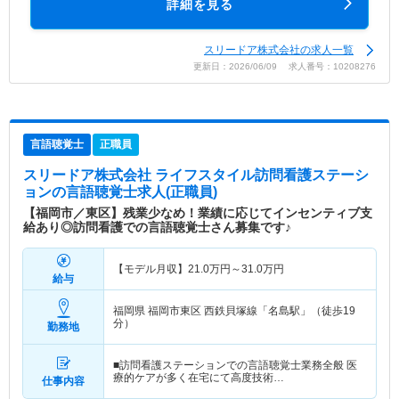
詳細を見る
スリードア株式会社の求人一覧
更新日：2026/06/09 求人番号：10208276
言語聴覚士
正職員
スリードア株式会社 ライフスタイル訪問看護ステーシ
ョン
の言語聴覚士求人(正職員)
【福岡市／東区】残業少なめ！業績に応じてインセンティブ支
給あり◎訪問看護での言語聴覚士さん募集です♪
【モデル月収】
21.0
万円～
31.0
万円
給与
福岡県 福岡市東区
西鉄貝塚線「名島駅」（徒歩19
分）
勤務地
■訪問看護ステーションでの言語聴覚士業務全般 医
療的ケアが多く在宅にて高度技術…
仕事内容