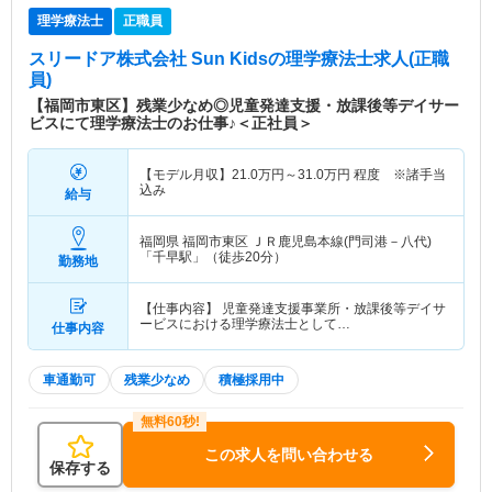
理学療法士
正職員
スリードア株式会社 Sun Kids
の理学療法士求人(正職
員)
【福岡市東区】残業少なめ◎児童発達支援・放課後等デイサー
ビスにて理学療法士のお仕事♪＜正社員＞
【モデル月収】
21.0
万円～
31.0
万円
程度 ※諸手当
込み
給与
福岡県 福岡市東区
ＪＲ鹿児島本線(門司港－八代)
「千早駅」（徒歩20分）
勤務地
【仕事内容】 児童発達支援事業所・放課後等デイサ
ービスにおける理学療法士として…
仕事内容
車通勤可
残業少なめ
積極採用中
この求人を問い合わせる
保存する