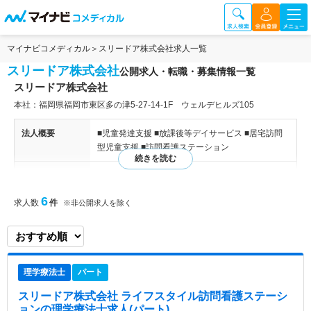
マイナビコメディカル
スリードア株式会社求人一覧
スリードア株式会社
公開求人・転職・募集情報一覧
スリードア株式会社
本社：福岡県福岡市東区多の津5-27-14-1F ウェルデヒルズ105
法人概要
■児童発達支援 ■放課後等デイサービス ■居宅訪問
型児童支援 ■訪問看護ステーション
特色
当法人は機能強化型訪問看護ステーションの運営と
障がいをもったお子様の児童発達支援・放課後デイ
6
求人数
件
※非公開求人を除く
サービス・居宅訪問型児童発達支援を行っておりま
す。
理学療法士
パート
スリードア株式会社 ライフスタイル訪問看護ステーシ
ョン
の理学療法士求人(パート)