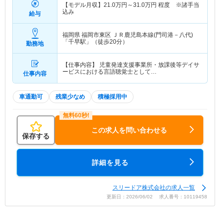
【モデル月収】
21.0
万円～
31.0
万円
程度 ※諸手当
込み
給与
福岡県 福岡市東区
ＪＲ鹿児島本線(門司港－八代)
「千早駅」（徒歩20分）
勤務地
【仕事内容】 児童発達支援事業所・放課後等デイサ
ービスにおける言語聴覚士として…
仕事内容
車通勤可
残業少なめ
積極採用中
この求人を問い合わせる
保存する
詳細を見る
スリードア株式会社の求人一覧
更新日：2026/06/02 求人番号：10119458