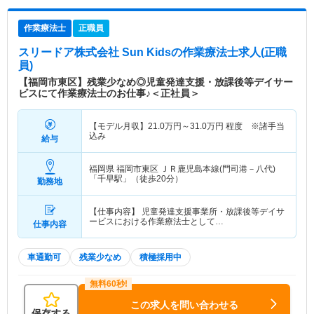
作業療法士
正職員
スリードア株式会社 Sun Kids
の作業療法士求人(正職
員)
【福岡市東区】残業少なめ◎児童発達支援・放課後等デイサー
ビスにて作業療法士のお仕事♪＜正社員＞
【モデル月収】
21.0
万円～
31.0
万円
程度 ※諸手当
込み
給与
福岡県 福岡市東区
ＪＲ鹿児島本線(門司港－八代)
「千早駅」（徒歩20分）
勤務地
【仕事内容】 児童発達支援事業所・放課後等デイサ
ービスにおける作業療法士として…
仕事内容
車通勤可
残業少なめ
積極採用中
この求人を問い合わせる
保存する