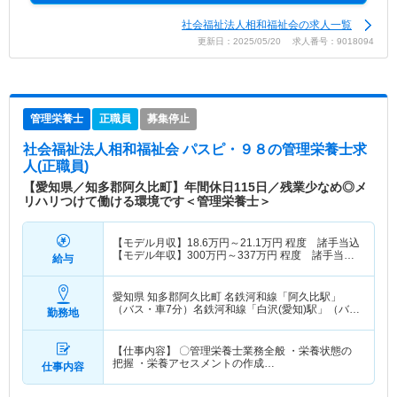
社会福祉法人相和福祉会の求人一覧
更新日：2025/05/20 求人番号：9018094
管理栄養士
正職員
募集停止
社会福祉法人相和福祉会 パスピ・９８
の管理栄養士求
人(正職員)
【愛知県／知多郡阿久比町】年間休日115日／残業少なめ◎メ
リハリつけて働ける環境です＜管理栄養士＞
【モデル月収】
18.6
万円～
21.1
万円
程度 諸手当込
【モデル年収】
300
万円～
337
万円
程度 諸手当・
給与
賞与込
愛知県 知多郡阿久比町
名鉄河和線「阿久比駅」
（バス・車7分）名鉄河和線「白沢(愛知)駅」（バ
勤務地
ス・車6分） 他
【仕事内容】 〇管理栄養士業務全般 ・栄養状態の
把握 ・栄養アセスメントの作成…
仕事内容