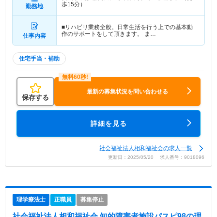
歩15分）
勤務地
■リハビリ業務全般。日常生活を行う上での基本動
作のサポートをして頂きます。 ま…
仕事内容
住宅手当・補助
最新の募集状況を問い合わせる
保存する
詳細を見る
社会福祉法人相和福祉会の求人一覧
更新日：2025/05/20 求人番号：9018096
理学療法士
正職員
募集停止
社会福祉法人相和福祉会 知的障害者施設パスピ98
の理