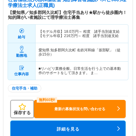
学療法士求人(正職員)
【愛知県／知多郡阿久比町】住宅手当あり★駅から徒歩圏内！
知的障がい者施設にて理学療法士募集
【モデル月収】
18.0
万円～
程度 諸手当別途支給
【モデル年収】
216
万円～
程度 諸手当別途支給
給与
愛知県 知多郡阿久比町
名鉄河和線「坂部駅」（徒
歩15分）
勤務地
■リハビリ業務全般。日常生活を行う上での基本動
作のサポートをして頂きます。 ま…
仕事内容
住宅手当・補助
最新の募集状況を問い合わせる
保存する
詳細を見る