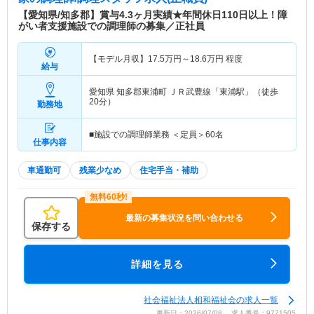
【愛知県/知多郡】賞与4.3ヶ月実績★年間休日110日以上！障
がい者支援施設での調理師の募集／正社員
【モデル月収】
17.5
万円～
18.6
万円
程度
給与
愛知県 知多郡東浦町
ＪＲ武豊線「東浦駅」（徒歩
20分）
勤務地
■施設での調理師業務 ＜定員＞60名
仕事内容
車通勤可
残業少なめ
住宅手当・補助
最新の募集状況を問い合わせる
保存する
詳細を見る
社会福祉法人相和福祉会の求人一覧
更新日：2026/07/08 求人番号：9771505