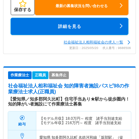
最新の募集状況を問い合わせる
保存する
詳細を見る
社会福祉法人相和福祉会の求人一覧
更新日：2025/05/20 求人番号：9686506
作業療法士
正職員
募集停止
社会福祉法人相和福祉会 知的障害者施設パスピ98
の作
業療法士求人(正職員)
【愛知県／知多郡阿久比町】住宅手当あり★駅から徒歩圏内！
知的障がい者施設にて作業療法士募集
【モデル月収】
18.0
万円～
程度 諸手当別途支給
【モデル年収】
216
万円～
程度 諸手当別途支給
給与
愛知県 知多郡阿久比町
名鉄河和線「坂部駅」（徒