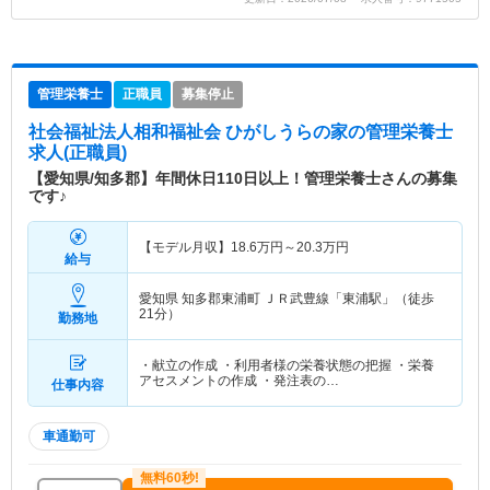
管理栄養士
正職員
募集停止
社会福祉法人相和福祉会 ひがしうらの家
の管理栄養士
求人(正職員)
【愛知県/知多郡】年間休日110日以上！管理栄養士さんの募集
です♪
【モデル月収】
18.6
万円～
20.3
万円
給与
愛知県 知多郡東浦町
ＪＲ武豊線「東浦駅」（徒歩
21分）
勤務地
・献立の作成 ・利用者様の栄養状態の把握 ・栄養
アセスメントの作成 ・発注表の…
仕事内容
車通勤可