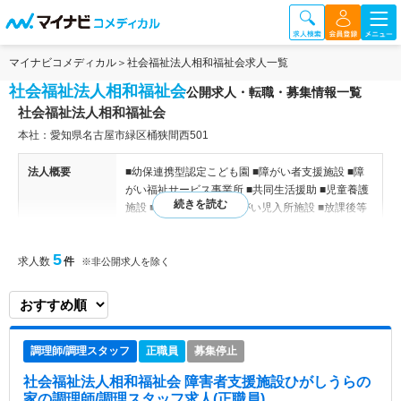
マイナビコメディカル
社会福祉法人相和福祉会求人一覧
社会福祉法人相和福祉会
公開求人・転職・募集情報一覧
社会福祉法人相和福祉会
本社：愛知県名古屋市緑区桶狭間西501
法人概要
■幼保連携型認定こども園 ■障がい者支援施設 ■障
がい福祉サービス事業所 ■共同生活援助 ■児童養護
施設 ■乳児院 ■福祉型障がい児入所施設 ■放課後等
デイサービス ■児童発達支援事業所 ■相談支援事業
所
5
求人数
件
※非公開求人を除く
特色
社会福祉法人相和福祉会は、名古屋市緑区、知多郡
を中心に、児童養護施設、乳児院、幼保連携型認定
こども園、障害者通所施設、障害者入所施設、放課
後等デイサービス、障害児入所施設、グループホー
調理師/調理スタッフ
正職員
募集停止
ムを運営しております。
社会福祉法人相和福祉会 障害者支援施設ひがしうらの
家
の調理師/調理スタッフ求人(正職員)