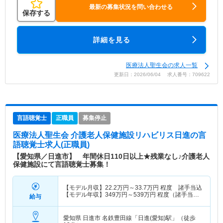
最新の募集状況を問い合わせる
保存する
詳細を見る
医療法人聖生会の求人一覧
更新日：2026/06/04 求人番号：709622
言語聴覚士
正職員
募集停止
医療法人聖生会 介護老人保健施設リハビリス日進
の言
語聴覚士求人(正職員)
【愛知県／日進市】 年間休日110日以上★残業なし♪介護老人
保健施設にて言語聴覚士募集！
【モデル月収】
22.2
万円～
33.7
万円
程度 諸手当込
【モデル年収】
349
万円～
539
万円
程度（諸手当・
給与
賞与込）
愛知県 日進市
名鉄豊田線「日進(愛知)駅」（徒歩