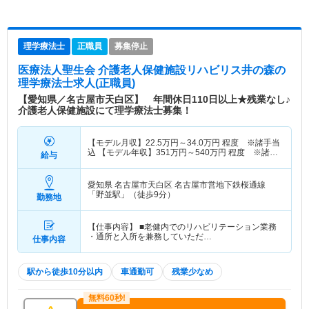
理学療法士
正職員
募集停止
医療法人聖生会 介護老人保健施設リハビリス井の森
の
理学療法士求人(正職員)
【愛知県／名古屋市天白区】 年間休日110日以上★残業なし♪
介護老人保健施設にて理学療法士募集！
【モデル月収】
22.5
万円～
34.0
万円
程度 ※諸手当
込 【モデル年収】
351
万円～
540
万円
程度 ※諸手
給与
当・賞与込
愛知県 名古屋市天白区
名古屋市営地下鉄桜通線
「野並駅」（徒歩9分）
勤務地
【仕事内容】 ■老健内でのリハビリテーション業務
・通所と入所を兼務していただ…
仕事内容
駅から徒歩10分以内
車通勤可
残業少なめ