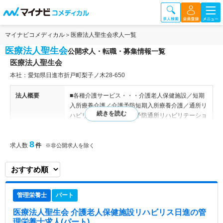
マイナビコメディカル
医療法人聖生会求人一覧
医療法人聖生会
公開求人・転職・募集情報一覧
医療法人聖生会
本社：愛知県日進市折戸町梨子ノ木28-650
法人概要
■各種介護サービス・・・介護老人保健施設／短期
入所療養介護／介護予防短期入所療養介護／通所リ
ハビリテーション／介護予防通所リハビリテーショ
ン／居宅介護支援
8
求人数
件
※非公開求人を除く
特色
愛知県にてクリニックおよび介護老人保健施設の運
営を行っております。
管理栄養士
パート
医療法人聖生会 介護老人保健施設リハビリス日進
の管
理栄養士求人(パート)