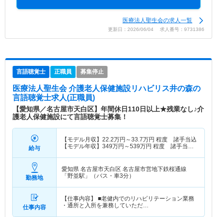
医療法人聖生会の求人一覧
更新日：2026/06/04 求人番号：9731386
言語聴覚士
正職員
募集停止
医療法人聖生会 介護老人保健施設リハビリス井の森
の
言語聴覚士求人(正職員)
【愛知県／名古屋市天白区】年間休日110日以上★残業なし♪介
護老人保健施設にて言語聴覚士募集！
【モデル月収】
22.2
万円～
33.7
万円
程度 諸手当込
【モデル年収】
349
万円～
539
万円
程度 諸手当・
給与
賞与込み
愛知県 名古屋市天白区
名古屋市営地下鉄桜通線
「野並駅」（バス・車3分）
勤務地
【仕事内容】 ■老健内でのリハビリテーション業務
・通所と入所を兼務していただ…
仕事内容