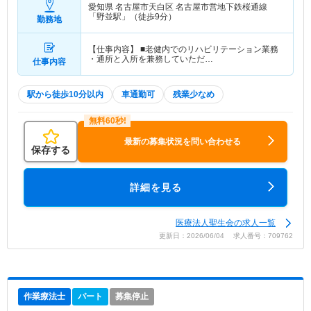
愛知県 名古屋市天白区
名古屋市営地下鉄桜通線
「野並駅」（徒歩9分）
勤務地
【仕事内容】 ■老健内でのリハビリテーション業務
・通所と入所を兼務していただ…
仕事内容
駅から徒歩10分以内
車通勤可
残業少なめ
最新の募集状況を問い合わせる
保存する
詳細を見る
医療法人聖生会の求人一覧
更新日：2026/06/04 求人番号：709762
作業療法士
パート
募集停止