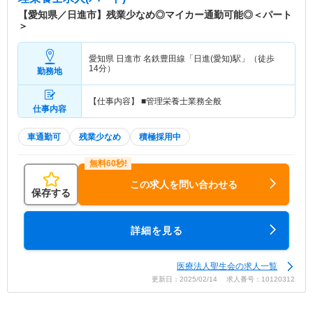
【愛知県／日進市】残業少なめ◎マイカー通勤可能◎＜パート
＞
愛知県 日進市
名鉄豊田線「日進(愛知)駅」（徒歩
14分）
勤務地
【仕事内容】 ■管理栄養士業務全般
仕事内容
車通勤可
残業少なめ
積極採用中
この求人を問い合わせる
保存する
詳細を見る
医療法人聖生会の求人一覧
更新日：2025/02/14 求人番号：10120312