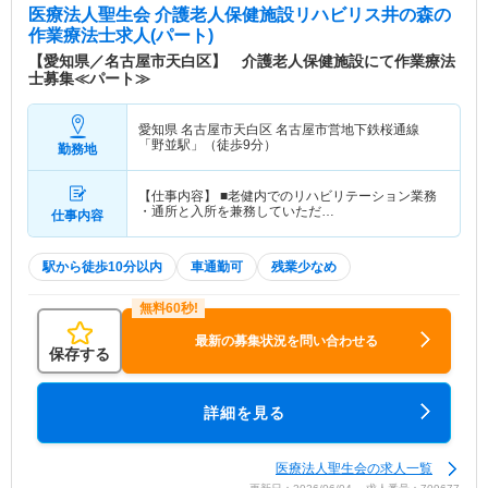
医療法人聖生会 介護老人保健施設リハビリス井の森
の
作業療法士求人(パート)
【愛知県／名古屋市天白区】 介護老人保健施設にて作業療法
士募集≪パート≫
愛知県 名古屋市天白区
名古屋市営地下鉄桜通線
「野並駅」（徒歩9分）
勤務地
【仕事内容】 ■老健内でのリハビリテーション業務
・通所と入所を兼務していただ…
仕事内容
駅から徒歩10分以内
車通勤可
残業少なめ
最新の募集状況を問い合わせる
保存する
詳細を見る
医療法人聖生会の求人一覧