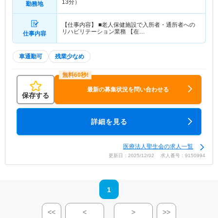
13分）
勤務地
【仕事内容】 ■老人保健施設で入所者・通所者への
リハビリテーション業務 【在…
仕事内容
車通勤可
残業少なめ
最新の募集状況を問い合わせる
保存する
詳細を見る
医療法人聖生会の求人一覧
更新日：2025/12/02 求人番号：9150994
1
<<
<
>
>>