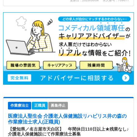
更新日：2026/06/04 求人番号：709677
作業療法士
正職員
募集停止
医療法人聖生会 介護老人保健施設リハビリス井の森
の
作業療法士求人(正職員)
【愛知県／名古屋市天白区】 年間休日110日以上★残業なし♪
介護老人保健施設にて作業療法士募集