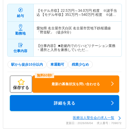
【モデル月収】
22.5
万円～
34.0
万円
程度 ※諸手当
込 【モデル年収】
351
万円～
540
万円
程度 ※諸手
給与
当・賞与込
愛知県 名古屋市天白区
名古屋市営地下鉄桜通線
「野並駅」（徒歩9分）
勤務地
【仕事内容】 ■老健内でのリハビリテーション業務
・通所と入所を兼務していただ…
仕事内容
駅から徒歩10分以内
車通勤可
残業少なめ
最新の募集状況を問い合わせる
保存する
詳細を見る
医療法人聖生会の求人一覧
更新日：2026/06/04 求人番号：709672