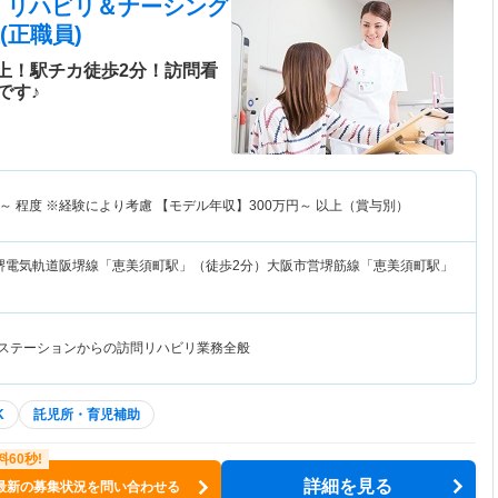
 リハビリ＆ナーシング
(正職員)
以上！駅チカ徒歩2分！訪問看
です♪
～
程度 ※経験により考慮 【モデル年収】
300
万円～
以上（賞与別）
堺電気軌道阪堺線「恵美須町駅」（徒歩2分）大阪市営堺筋線「恵美須町駅」
護ステーションからの訪問リハビリ業務全般
K
託児所・育児補助
詳細を見る
最新の募集状況を問い合わせる