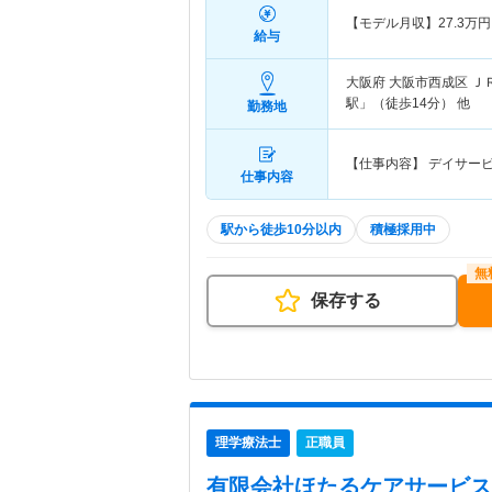
【モデル月収】
27.3
万円
給与
大阪府 大阪市西成区
Ｊ
駅」（徒歩14分） 他
勤務地
【仕事内容】 デイサー
仕事内容
駅から徒歩10分以内
積極採用中
保存する
理学療法士
正職員
有限会社ほたるケアサービス