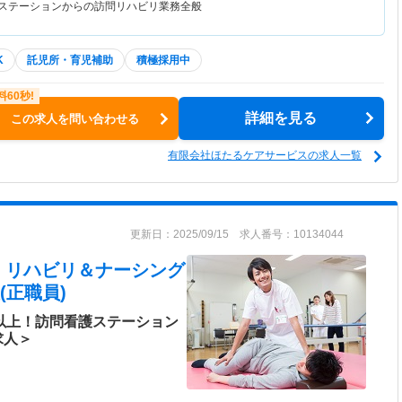
護ステーションからの訪問リハビリ業務全般
K
託児所・育児補助
積極採用中
詳細を見る
この求人を問い合わせる
有限会社ほたるケアサービスの求人一覧
更新日：2025/09/15 求人番号：10134044
 リハビリ＆ナーシング
(正職員)
日以上！訪問看護ステーション
求人＞