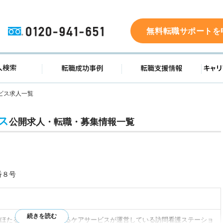
0120-941-651
無料転職サポートを
ド
求人検索
転職成功事例
転職支
ビス求人一覧
ス
公開求人・転職・募集情報一覧
番８号
ほたるは有限会社ほたるケアサービスが運営している訪問看護ステーショ