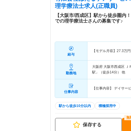
理学療法士求人(正職員)
【大阪市/西成区】駅から徒歩圏内
での理学療法士さんの募集です♪
【モデル月収】
27.3
万円
給与
大阪府 大阪市西成区
Ｊ
駅」（徒歩14分） 他
勤務地
【仕事内容】 デイサー
仕事内容
駅から徒歩10分以内
積極採用中
保存する