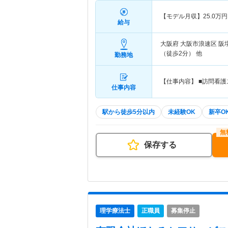
【モデル月収】
25.0
万円
給与
大阪府 大阪市浪速区
阪
（徒歩2分） 他
勤務地
【仕事内容】 ■訪問看
仕事内容
駅から徒歩5分以内
未経験OK
新卒O
保存する
理学療法士
正職員
募集停止