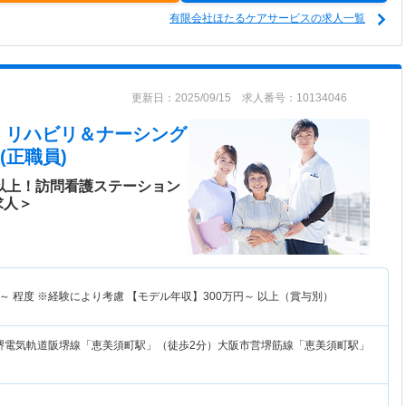
有限会社ほたるケアサービスの求人一覧
更新日：2025/09/15 求人番号：10134046
 リハビリ＆ナーシング
(正職員)
日以上！訪問看護ステーション
求人＞
～
程度 ※経験により考慮 【モデル年収】
300
万円～
以上（賞与別）
堺電気軌道阪堺線「恵美須町駅」（徒歩2分）大阪市営堺筋線「恵美須町駅」