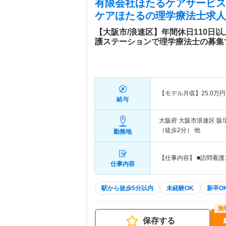
有限会社ほたるケアサービス
ケアほたる
の理学療法士求人
【大阪市/浪速区】年間休日110日
護ステーションで理学療法士の募集
【モデル月収】
25.0
万円
給与
大阪府 大阪市浪速区
阪
（徒歩2分） 他
勤務地
【仕事内容】 ■訪問看
仕事内容
駅から徒歩5分以内
未経験OK
新卒O
保存する