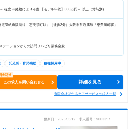
～
程度 ※経験により考慮 【モデル年収】
300
万円～
以上（賞与別）
堺電気軌道阪堺線「恵美須町駅」（徒歩2分）大阪市営堺筋線「恵美須町駅」
護ステーションからの訪問リハビリ業務全般
K
託児所・育児補助
積極採用中
詳細を見る
この求人を問い合わせる
有限会社ほたるケアサービスの求人一覧
更新日：2026/05/12 求人番号：9003357