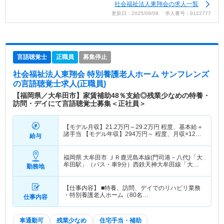
社会福祉法人東翔会の求人一覧
更新日：2025/09/08 求人番号：9122777
言語聴覚士
正職員
募集停止
社会福祉法人東翔会 特別養護老人ホーム サンフレンズ
の言語聴覚士求人(正職員)
【福岡県／大牟田市】家賃補助48％支給◎残業少なめの特養・
訪問・デイにて言語聴覚士募集＜正社員＞
【モデル月収】
21.2
万円～
29.2
万円
程度、基本給＋
諸手当 【モデル年収】
294
万円～
程度、月収×12ヶ
給与
月＋賞与2ヶ月想定
福岡県 大牟田市
ＪＲ鹿児島本線(門司港－八代)「大
牟田駅」（バス・車9分）西鉄天神大牟田線「大牟
勤務地
田駅」（バス・車9分）
【仕事内容】 ■特養、訪問、デイでのリハビリ業務
・特別養護老人ホーム（80名…
仕事内容
車通勤可
残業少なめ
住宅手当・補助