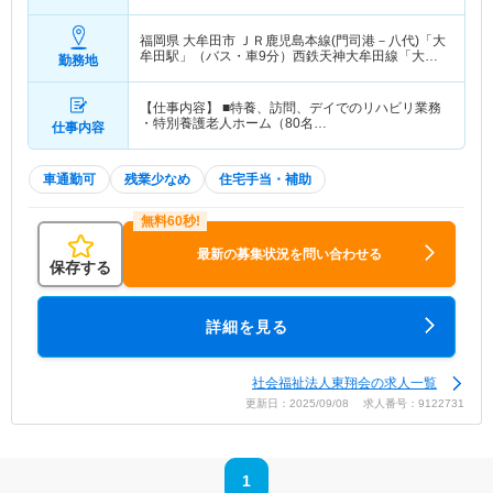
月＋賞与2ヶ月想定
福岡県 大牟田市
ＪＲ鹿児島本線(門司港－八代)「大
牟田駅」（バス・車9分）西鉄天神大牟田線「大牟
勤務地
田駅」（バス・車9分）
【仕事内容】 ■特養、訪問、デイでのリハビリ業務
・特別養護老人ホーム（80名…
仕事内容
車通勤可
残業少なめ
住宅手当・補助
最新の募集状況を問い合わせる
保存する
詳細を見る
社会福祉法人東翔会の求人一覧
更新日：2025/09/08 求人番号：9122731
1