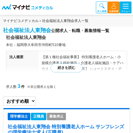
マイナビコメディカル
社会福祉法人東翔会求人一覧
社会福祉法人東翔会
公開求人・転職・募集情報一覧
社会福祉法人東翔会
本社：福岡県大牟田市沖田町510番地
法人概要
【第１種社会福祉事業】 特別養護老人ホーム・小
規模介護老人福祉施設・介護老人福祉施設・ケアハ
ウス 【第２種社会福祉事業】 ショートステイ・デ
イサービス・ホームヘルプサービス（訪問介護）・
夜間対応型ホームヘルプ・同行援護・居宅介護・重
3
求人数
件
度訪問介護・グループホーム・小規模多機能型居宅
※非公開求人を除く
介護・生活応援工房＆指定認知症対応型通所介護・
障害福祉サービス（通所介護、居宅介護） 【公益
事業】 訪問看護ステーション（指定訪問看護）・
居宅介護支援事業・介護予防・相談センター・包括
理学療法士
正職員
募集停止
支援センター 【委託事業等】 介護予防拠点・地域
交流施設・筋力アップ教室・認知症予防教室
社会福祉法人東翔会 特別養護老人ホーム サンフレンズ
の理学療法士求人(正職員)