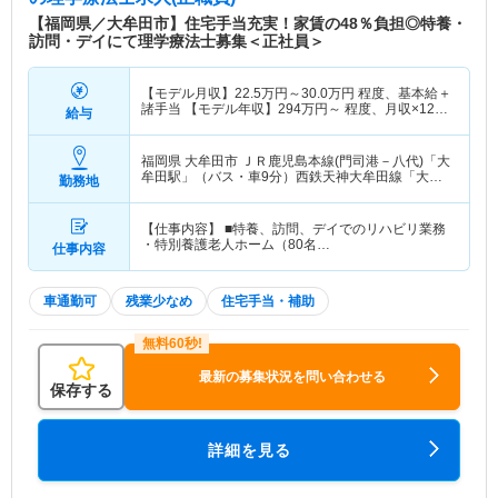
特色
病院、施設、訪問部門など地域のニーズに合わせた
【福岡県／大牟田市】住宅手当充実！家賃の48％負担◎特養・
幅広い医療を提供する東翔会グループにて、施設部
訪問・デイにて理学療法士募集＜正社員＞
門を運営する法人です。
【モデル月収】
22.5
万円～
30.0
万円
程度、基本給＋
諸手当 【モデル年収】
294
万円～
程度、月収×12ヶ
給与
月＋賞与2ヶ月想定
福岡県 大牟田市
ＪＲ鹿児島本線(門司港－八代)「大
牟田駅」（バス・車9分）西鉄天神大牟田線「大牟
勤務地
田駅」（バス・車9分）
【仕事内容】 ■特養、訪問、デイでのリハビリ業務
・特別養護老人ホーム（80名…
仕事内容
車通勤可
残業少なめ
住宅手当・補助
最新の募集状況を問い合わせる
保存する
詳細を見る