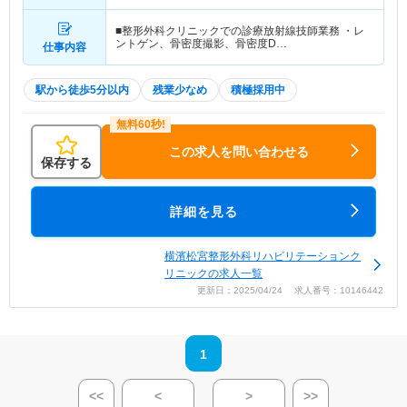
分）京急本線「日ノ出町駅」（徒歩10分）
■整形外科クリニックでの診療放射線技師業務 ・レ
ントゲン、骨密度撮影、骨密度D…
仕事内容
駅から徒歩5分以内
残業少なめ
積極採用中
この求人を問い合わせる
保存する
詳細を見る
横濱松宮整形外科リハビリテーションク
リニックの求人一覧
更新日：2025/04/24 求人番号：10146442
1
<<
<
>
>>