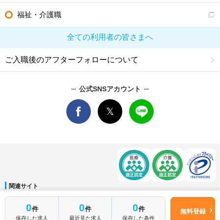
福祉・介護職
全ての利用者の皆さまへ
ご入職後のアフターフォローについて
公式SNSアカウント
関連サイト
マイナビDOCTOR
│
マイナビ看護師
│
マイナビ薬剤師
│
マイナビ保育士
簡単1分
0
0
0
件
件
件
運営会社
無料登録
はじめて転職
無料転職サポートに申し込む
保存した求人
最近見た求人
保存した条件
会社概要
│
ご利用規約
│
個人情報保護方針
│
サイトマップ
│
お問い合わせ