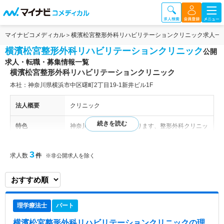
マイナビコメディカル
横濱松宮整形外科リハビリテーションクリニック求人一
横濱松宮整形外科リハビリテーションクリニック
公開
求人・転職・募集情報一覧
横濱松宮整形外科リハビリテーションクリニック
本社：神奈川県横浜市中区曙町2丁目19-1新井ビル1F
法人概要
クリニック
特色
神奈川県横浜市中区にあります、整形外科クリニッ
クです。「一期一会」をコンセプトとし、患者様と
の出会いを大切に診療を行っています。 また、待
3
求人数
件
※非公開求人を除く
ち時間の少ない順番受付システムを導入し、患者様
の負担が少ないクリニックとなっています。 様々
な最新の機器も導入しており、患者様の立場に立っ
た医療を提供します◎
理学療法士
パート
横濱松宮整形外科リハビリテーションクリニック
の理