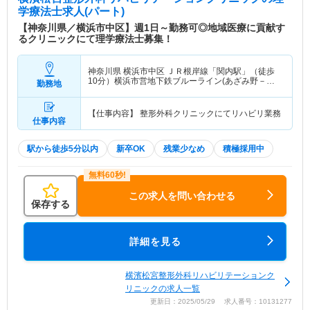
学療法士求人(パート)
【神奈川県／横浜市中区】週1日～勤務可◎地域医療に貢献す
るクリニックにて理学療法士募集！
神奈川県 横浜市中区
ＪＲ根岸線「関内駅」（徒歩
10分）横浜市営地下鉄ブルーライン(あざみ野－湘
勤務地
南台)「伊勢佐木長者町駅」（徒歩5分） 他
【仕事内容】 整形外科クリニックにてリハビリ業務
仕事内容
駅から徒歩5分以内
新卒OK
残業少なめ
積極採用中
この求人を問い合わせる
保存する
詳細を見る
横濱松宮整形外科リハビリテーションク
リニックの求人一覧
更新日：2025/05/29 求人番号：10131277