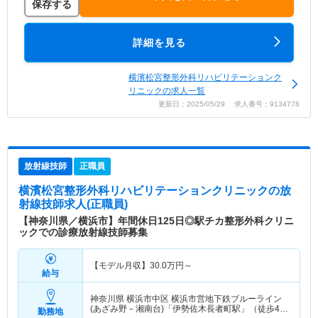
保存する
詳細を見る
横濱松宮整形外科リハビリテーションク
リニックの求人一覧
更新日：2025/05/29 求人番号：9134778
放射線技師
正職員
横濱松宮整形外科リハビリテーションクリニック
の放
射線技師求人(正職員)
【神奈川県／横浜市】年間休日125日◎駅チカ整形外科クリニ
ックでの診療放射線技師募集
【モデル月収】
30.0
万円～
給与
神奈川県 横浜市中区
横浜市営地下鉄ブルーライン
(あざみ野－湘南台)「伊勢佐木長者町駅」（徒歩4
勤務地