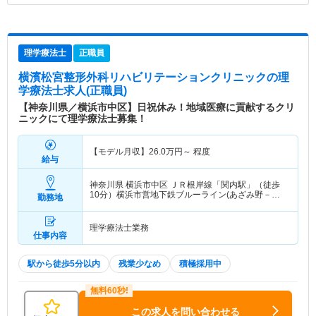
理学療法士
正職員
横濱松宮整形外科リハビリテーションクリニック
の理
学療法士求人(正職員)
【神奈川県／横浜市中区】日祝休み！地域医療に貢献するクリ
ニックにて理学療法士募集！
【モデル月収】
26.0
万円～
程度
給与
神奈川県 横浜市中区
ＪＲ根岸線「関内駅」（徒歩
10分）横浜市営地下鉄ブルーライン(あざみ野－湘
勤務地
南台)「伊勢佐木長者町駅」（徒歩5分） 他
理学療法士業務
仕事内容
駅から徒歩5分以内
残業少なめ
積極採用中
この求人を問い合わせる