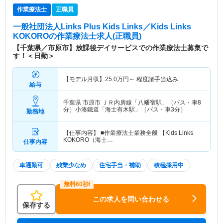
作業療法士
正職員
一般社団法人Links Plus Kids Links／Kids Links
KOKORO
の作業療法士求人(正職員)
【千葉県／市原市】放課後デイサービスでの作業療法士募集で
す！＜日勤＞
【モデル月収】
25.0
万円～
程度諸手当込み
給与
千葉県 市原市
ＪＲ内房線「八幡宿駅」（バス・車8
分）小湊鐵道「海士有木駅」（バス・車3分）
勤務地
【仕事内容】 ■作業療法士業務全般 【Kids Links
KOKORO（海士…
仕事内容
車通勤可
残業少なめ
住宅手当・補助
積極採用中
この求人を問い合わせる
保存する