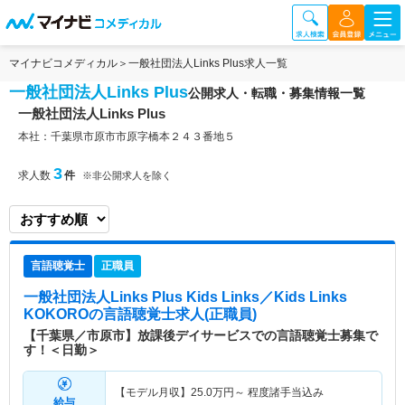
マイナビコメディカル
一般社団法人Links Plus求人一覧
一般社団法人Links Plus
公開求人・転職・募集情報一覧
一般社団法人Links Plus
本社：千葉県市原市市原字橋本２４３番地５
3
求人数
件
※非公開求人を除く
言語聴覚士
正職員
一般社団法人Links Plus Kids Links／Kids Links
KOKORO
の言語聴覚士求人(正職員)
【千葉県／市原市】放課後デイサービスでの言語聴覚士募集で
す！＜日勤＞
【モデル月収】
25.0
万円～
程度諸手当込み
給与