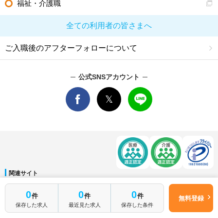
福祉・介護職
全ての利用者の皆さまへ
ご入職後のアフターフォローについて
公式SNSアカウント
関連サイト
マイナビDOCTOR
│
マイナビ看護師
│
マイナビ薬剤師
│
マイナビ保育士
簡単1分
0
0
0
件
件
件
運営会社
無料登録
はじめて転職
無料転職サポートに申し込む
保存した求人
最近見た求人
保存した条件
会社概要
│
ご利用規約
│
個人情報保護方針
│
サイトマップ
│
お問い合わせ
される方へ