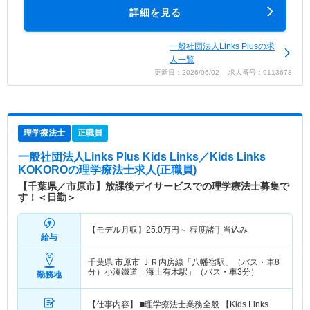
詳細を見る
一般社団法人Links Plusの求
人一覧
更新日：2026/06/02 求人番号：9113678
理学療法士
正職員
一般社団法人Links Plus Kids Links／Kids Links
KOKORO
の理学療法士求人(正職員)
【千葉県／市原市】放課後デイサービスでの理学療法士募集で
す！＜日勤＞
【モデル月収】
25.0
万円～
程度諸手当込み
給与
千葉県 市原市
ＪＲ内房線「八幡宿駅」（バス・車8
分）小湊鐵道「海士有木駅」（バス・車3分）
勤務地
【仕事内容】 ■理学療法士業務全般 【Kids Links