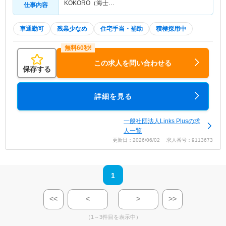
KOKORO（海士…
仕事内容
車通勤可
残業少なめ
住宅手当・補助
積極採用中
この求人を問い合わせる
保存する
詳細を見る
一般社団法人Links Plusの求
人一覧
更新日：2026/06/02 求人番号：9113673
1
<<
<
>
>>
（1～3件目を表示中）