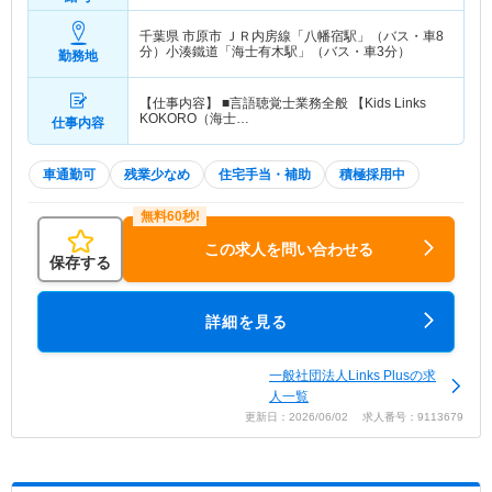
千葉県 市原市
ＪＲ内房線「八幡宿駅」（バス・車8
分）小湊鐵道「海士有木駅」（バス・車3分）
勤務地
【仕事内容】 ■言語聴覚士業務全般 【Kids Links
KOKORO（海士…
仕事内容
車通勤可
残業少なめ
住宅手当・補助
積極採用中
この求人を問い合わせる
保存する
詳細を見る
一般社団法人Links Plusの求
人一覧
更新日：2026/06/02 求人番号：9113679