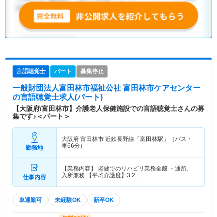
言語聴覚士
パート
募集停止
一般財団法人富田林市福祉公社 富田林市ケアセンター
の言語聴覚士求人(パート)
【大阪府/富田林市】介護老人保健施設での言語聴覚士さんの募
集です♪＜パート＞
大阪府 富田林市
近鉄長野線「富田林駅」（バス・
車66分）
勤務地
【業務内容】 老健でのリハビリ業務全般 ・通所、
入所兼務 【平均介護度】3.2…
仕事内容
車通勤可
未経験OK
新卒OK