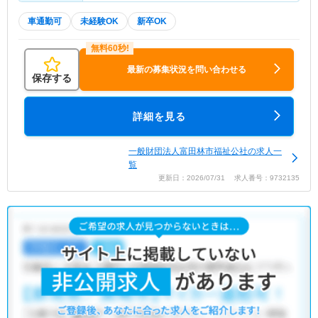
車通勤可
未経験OK
新卒OK
最新の募集状況を問い合わせる
保存する
詳細を見る
一般財団法人富田林市福祉公社の求人一
覧
更新日：2026/07/31 求人番号：9732135