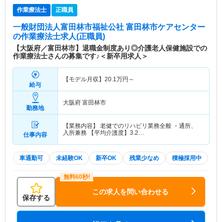
作業療法士
正職員
一般財団法人富田林市福祉公社 富田林市ケアセンター
の作業療法士求人(正職員)
【大阪府／富田林市】退職金制度あり◎介護老人保健施設での
作業療法士さんの募集です♪＜新卒用求人＞
【モデル月収】
20.1
万円～
給与
大阪府 富田林市
勤務地
【業務内容】 老健でのリハビリ業務全般 ・通所、
入所兼務 【平均介護度】3.2…
仕事内容
車通勤可
未経験OK
新卒OK
残業少なめ
積極採用中
この求人を問い合わせる
保存する