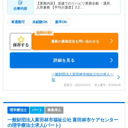
【業務内容】 老健でのリハビリ業務全般 ・通所、
入所兼務 【平均介護度】3.2…
仕事内容
車通勤可
未経験OK
新卒OK
最新の募集状況を問い合わせる
保存する
詳細を見る
一般財団法人富田林市福祉公社の求人一
覧
更新日：2025/10/21 求人番号：9765618
理学療法士
パート
募集停止
一般財団法人富田林市福祉公社 富田林市ケアセンター
の理学療法士求人(パート)