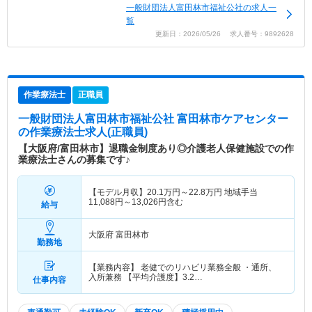
一般財団法人富田林市福祉公社の求人一
覧
更新日：2026/05/26 求人番号：9892628
作業療法士
正職員
一般財団法人富田林市福祉公社 富田林市ケアセンター
の作業療法士求人(正職員)
【大阪府/富田林市】退職金制度あり◎介護老人保健施設での作
業療法士さんの募集です♪
【モデル月収】
20.1
万円～
22.8
万円
地域手当
11,088円～13,026円含む
給与
大阪府 富田林市
勤務地
【業務内容】 老健でのリハビリ業務全般 ・通所、
入所兼務 【平均介護度】3.2…
仕事内容