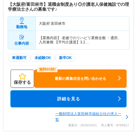
【大阪府/富田林市】退職金制度あり◎介護老人保健施設での理
学療法士さんの募集です♪
大阪府 富田林市
勤務地
【業務内容】 老健でのリハビリ業務全般 ・通所、
入所兼務 【平均介護度】3.2…
仕事内容
車通勤可
未経験OK
新卒OK
最新の募集状況を問い合わせる
保存する
詳細を見る
一般財団法人富田林市福祉公社の求人一
覧
更新日：2025/10/21 求人番号：9765617