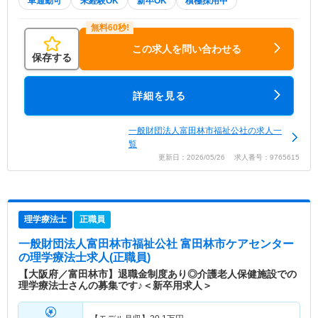
車通勤可
未経験OK
新卒OK
積極採用中
この求人を問い合わせる
保存する
詳細を見る
一般財団法人富田林市福祉公社の求人一
覧
更新日：2026/05/26 求人番号：9765615
理学療法士
正職員
一般財団法人富田林市福祉公社 富田林市ケアセンター
の理学療法士求人(正職員)
【大阪府／富田林市】退職金制度あり◎介護老人保健施設での
理学療法士さんの募集です♪＜新卒用求人＞