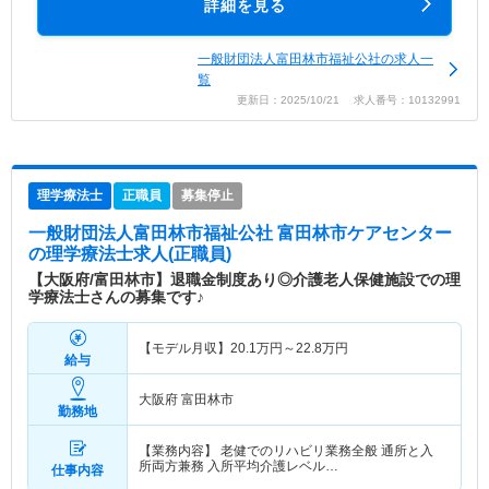
詳細を見る
一般財団法人富田林市福祉公社の求人一
覧
更新日：2025/10/21 求人番号：10132991
理学療法士
正職員
募集停止
一般財団法人富田林市福祉公社 富田林市ケアセンター
の理学療法士求人(正職員)
【大阪府/富田林市】退職金制度あり◎介護老人保健施設での理
学療法士さんの募集です♪
【モデル月収】
20.1
万円～
22.8
万円
給与
大阪府 富田林市
勤務地
【業務内容】 老健でのリハビリ業務全般 通所と入
所両方兼務 入所平均介護レベル…
仕事内容