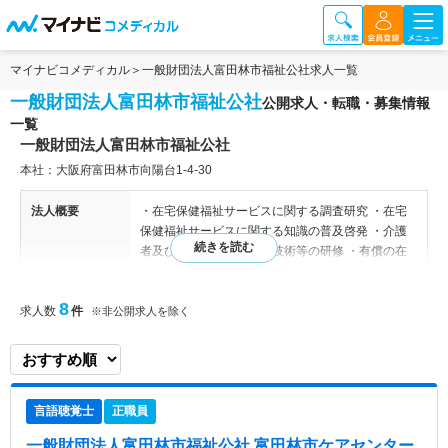
マイナビコメディカル
一般財団法人富田林市福祉公社求人一覧
一般財団法人富田林市福祉公社
公開求人・転職・募集情報
一覧
一般財団法人富田林市福祉公社
本社：大阪府富田林市向陽台1-4-30
法人概要
・在宅保健福祉サービスに関する調査研究 ・在宅
保健福祉サービスに関する知識の普及啓発 ・介護
者及び市民に対する介護技術等の研修 ・有償の在
宅保健福祉サービスの提供 ・富田林市から在宅保
健福祉サービス等に関する事業の受託 ・その他福
8
求人数
件
祉公社の目的を達成するために必要な事業
※非公開求人を除く
特色
介護老人保健施設、在宅介護支援施設、健康づく
り・世代間交流施設の3つの機能を提供していま
す。具体的には、住み慣れた地域で自立した生活が
言語聴覚士
正職員
送れるように入所や通所の形で生活支援を行い、在
宅介護支援機能として総合相談窓口を設置し、様々
一般財団法人富田林市福祉公社 富田林市ケアセンター