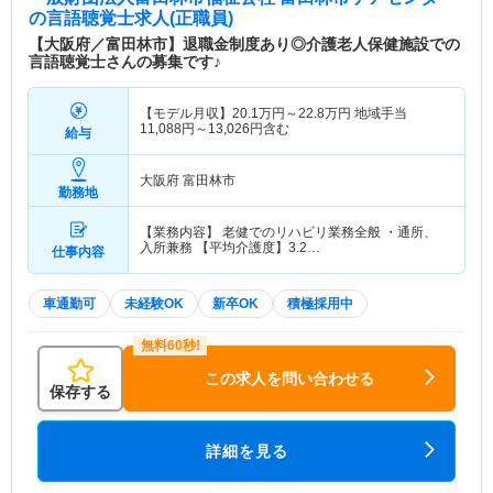
なサービスを提供しています。さらに、健康づくり
の言語聴覚士求人(正職員)
施設（温水プール・トレーニングルームなど）では
【大阪府／富田林市】退職金制度あり◎介護老人保健施設での
多世代が交流できる温かいふれあいの場を整えてい
言語聴覚士さんの募集です♪
る法人です。
【モデル月収】
20.1
万円～
22.8
万円
地域手当
11,088円～13,026円含む
給与
大阪府 富田林市
勤務地
【業務内容】 老健でのリハビリ業務全般 ・通所、
入所兼務 【平均介護度】3.2…
仕事内容
車通勤可
未経験OK
新卒OK
積極採用中
この求人を問い合わせる
保存する
詳細を見る