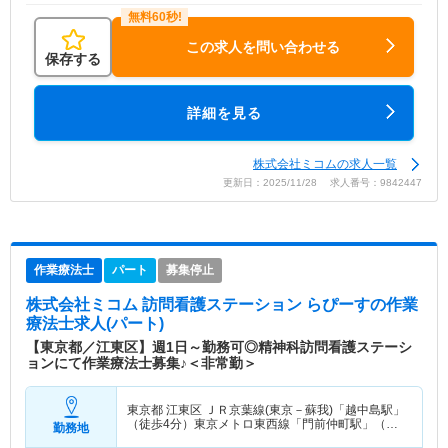
この求人を問い合わせる
保存する
詳細を見る
株式会社ミコムの求人一覧
更新日：2025/11/28 求人番号：9842447
作業療法士
パート
募集停止
株式会社ミコム 訪問看護ステーション らぴーす
の作業
療法士求人(パート)
【東京都／江東区】週1日～勤務可◎精神科訪問看護ステーシ
ョンにて作業療法士募集♪＜非常勤＞
東京都 江東区
ＪＲ京葉線(東京－蘇我)「越中島駅」
（徒歩4分）東京メトロ東西線「門前仲町駅」（徒
勤務地
歩5分） 他