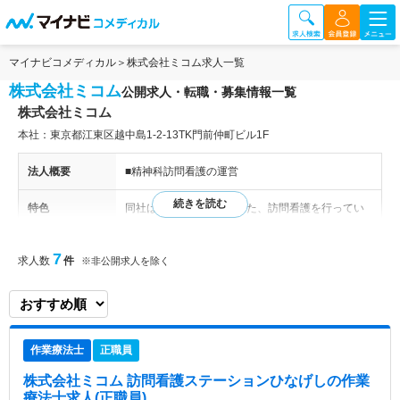
マイナビコメディカル
株式会社ミコム求人一覧
株式会社ミコム
公開求人・転職・募集情報一覧
株式会社ミコム
本社：東京都江東区越中島1-2-13TK門前仲町ビル1F
法人概要
■精神科訪問看護の運営
特色
同社は2019年に設立された、訪問看護を行ってい
る企業です。江戸川区・江東区や、墨田区・葛飾区
の一部エリア、多摩地域などのエリアを対象として
7
求人数
件
※非公開求人を除く
おり、地域の関係機関との連携もスムーズに行い、
ご利用者様が安心して生活をできるように寄り添っ
たサポートを行っています。
作業療法士
正職員
株式会社ミコム 訪問看護ステーションひなげし
の作業
療法士求人(正職員)