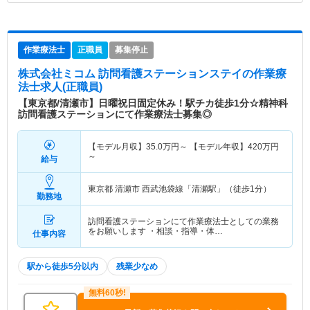
作業療法士
正職員
募集停止
株式会社ミコム 訪問看護ステーションステイ
の作業療
法士求人(正職員)
【東京都/清瀬市】日曜祝日固定休み！駅チカ徒歩1分☆精神科
訪問看護ステーションにて作業療法士募集◎
【モデル月収】
35.0
万円～
【モデル年収】
420
万円
～
給与
東京都 清瀬市
西武池袋線「清瀬駅」（徒歩1分）
勤務地
訪問看護ステーションにて作業療法士としての業務
をお願いします ・相談・指導・体…
仕事内容
駅から徒歩5分以内
残業少なめ