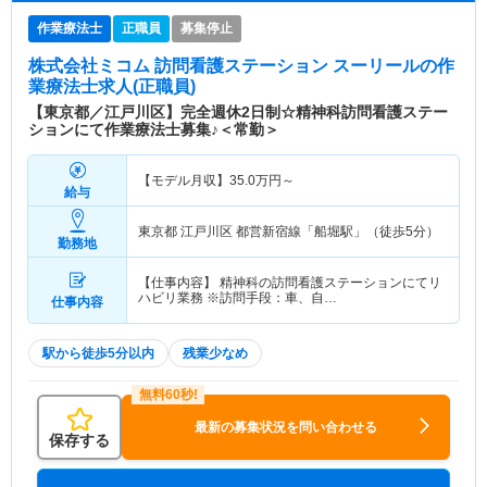
作業療法士
正職員
募集停止
株式会社ミコム 訪問看護ステーション スーリール
の作
業療法士求人(正職員)
【東京都／江戸川区】完全週休2日制☆精神科訪問看護ステー
ションにて作業療法士募集♪＜常勤＞
【モデル月収】
35.0
万円～
給与
東京都 江戸川区
都営新宿線「船堀駅」（徒歩5分）
勤務地
【仕事内容】 精神科の訪問看護ステーションにてリ
ハビリ業務 ※訪問手段：車、自…
仕事内容
駅から徒歩5分以内
残業少なめ
最新の募集状況を問い合わせる
保存する