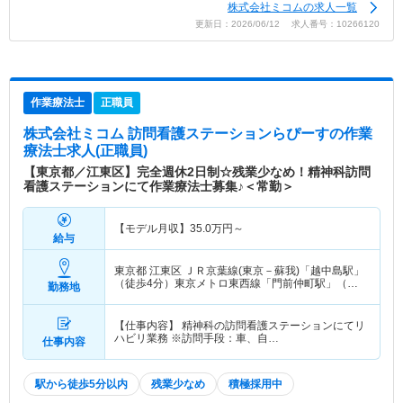
株式会社ミコムの求人一覧
更新日：2026/06/12 求人番号：10266120
作業療法士
正職員
株式会社ミコム 訪問看護ステーションらぴーす
の作業
療法士求人(正職員)
【東京都／江東区】完全週休2日制☆残業少なめ！精神科訪問
看護ステーションにて作業療法士募集♪＜常勤＞
【モデル月収】
35.0
万円～
給与
東京都 江東区
ＪＲ京葉線(東京－蘇我)「越中島駅」
（徒歩4分）東京メトロ東西線「門前仲町駅」（徒
勤務地
歩5分） 他
【仕事内容】 精神科の訪問看護ステーションにてリ
ハビリ業務 ※訪問手段：車、自…
仕事内容
駅から徒歩5分以内
残業少なめ
積極採用中