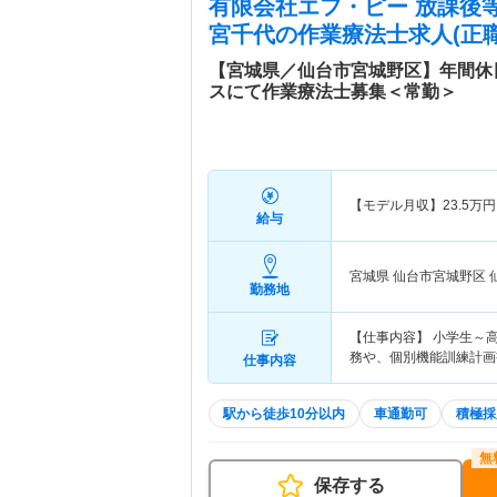
有限会社エフ・ピー 放課後
宮千代
の作業療法士求人(正職
【宮城県／仙台市宮城野区】年間休
スにて作業療法士募集＜常勤＞
【モデル月収】
23.5
万円
給与
宮城県 仙台市宮城野区
勤務地
【仕事内容】 小学生～
務や、個別機能訓練計画
仕事内容
駅から徒歩10分以内
車通勤可
積極採
保存する