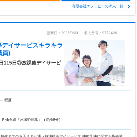
有限会社エフ・ピーの求人一覧
更新日：2026/06/01 求人番号：9772426
等デイサービスキラキラ
員)
日115日◎放課後デイサービ
～
程度
ＪＲ仙石線「宮城野原駅」（徒歩9分）
高校生までのお子さまが通う放課後等デイサービス 機能訓練に関する指導業