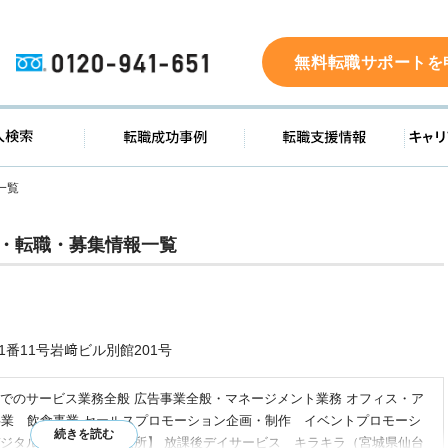
0120-941-651
無料転職サポートを
ド
求人検索
転職成功事例
転職支
一覧
・転職・募集情報一覧
番11号岩﨑ビル別館201号
でのサービス業務全般 広告事業全般・マネージメント業務 オフィス・ア
e事業 飲食事業 セールスプロモーション企画・制作 イベントプロモーシ
ジタルメディア 【事業所】 放課後デイサービス キラキラ（宮城県仙台