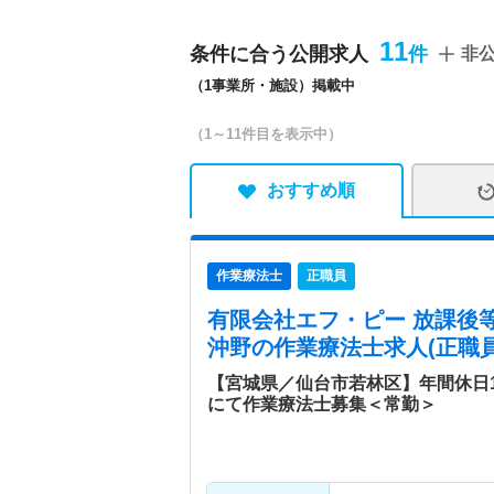
市宮城野区宮千代3丁目9-
5-20-34)／放課後デイ
11
条件に合う公開求人
非
（1事業所・施設）掲載中
特色
宮城県仙台市内で複数の放
（1～11件目を表示中）
おすすめ順
作業療法士
正職員
有限会社エフ・ピー 放課後
沖野
の作業療法士求人(正職員
【宮城県／仙台市若林区】年間休日
にて作業療法士募集＜常勤＞