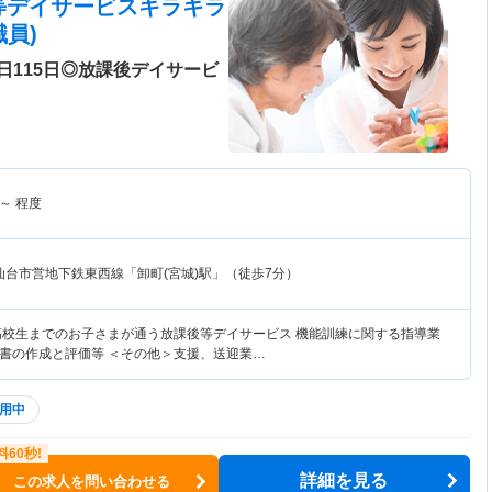
等デイサービスキラキラ
員)
日115日◎放課後デイサービ
～
程度
仙台市営地下鉄東西線「卸町(宮城)駅」（徒歩7分）
高校生までのお子さまが通う放課後等デイサービス 機能訓練に関する指導業
書の作成と評価等 ＜その他＞支援、送迎業…
用中
詳細を見る
この求人を問い合わせる