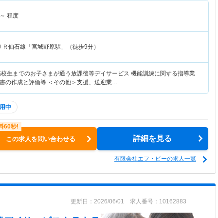
～
程度
ＪＲ仙石線「宮城野原駅」（徒歩9分）
高校生までのお子さまが通う放課後等デイサービス 機能訓練に関する指導業
書の作成と評価等 ＜その他＞支援、送迎業…
用中
詳細を見る
この求人を問い合わせる
有限会社エフ・ピーの求人一覧
更新日：2026/06/01 求人番号：10162883