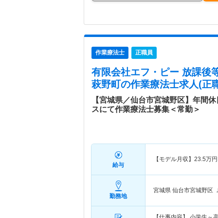
作業療法士
正職員
有限会社エフ・ピー 放課後
萩野町
の作業療法士求人(正職
【宮城県／仙台市宮城野区】年間休
スにて作業療法士募集＜常勤＞
【モデル月収】
23.5
万円
給与
宮城県 仙台市宮城野区
勤務地
【仕事内容】 小学生～