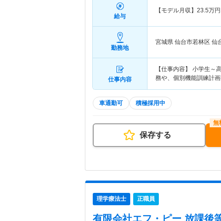
【モデル月収】
23.5
万円
給与
宮城県 仙台市若林区
仙
勤務地
【仕事内容】 小学生～
務や、個別機能訓練計画
仕事内容
車通勤可
積極採用中
保存する
理学療法士
正職員
有限会社エフ・ピー 放課後