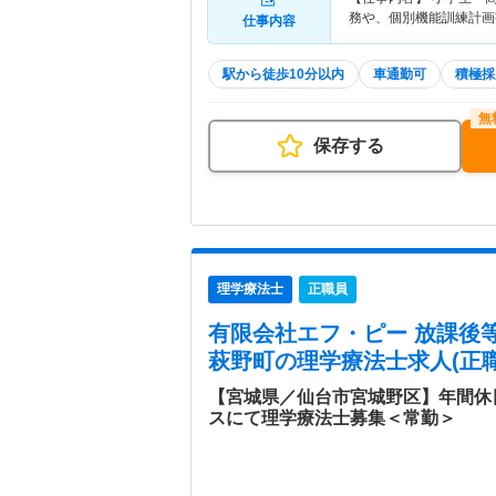
務や、個別機能訓練計画
仕事内容
駅から徒歩10分以内
車通勤可
積極採
保存する
理学療法士
正職員
有限会社エフ・ピー 放課後
萩野町
の理学療法士求人(正職
【宮城県／仙台市宮城野区】年間休
スにて理学療法士募集＜常勤＞