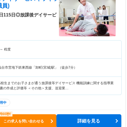
員)
日115日◎放課後デイサービ
～
程度
仙台市営地下鉄東西線「卸町(宮城)駅」（徒歩7分）
高校生までのお子さまが通う放課後等デイサービス 機能訓練に関する指導業
書の作成と評価等 ＜その他＞支援、送迎業…
用中
詳細を見る
この求人を問い合わせる