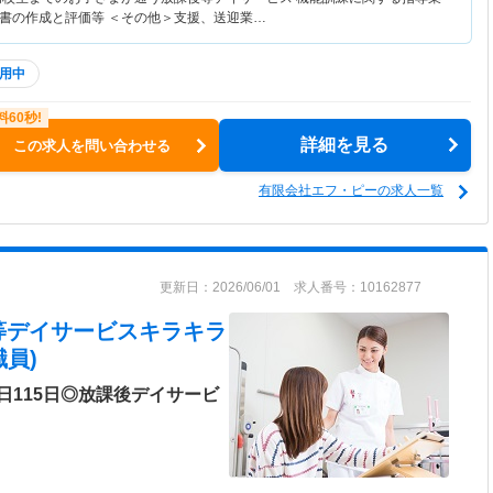
書の作成と評価等 ＜その他＞支援、送迎業…
用中
詳細を見る
この求人を問い合わせる
有限会社エフ・ピーの求人一覧
更新日：2026/06/01 求人番号：10162877
等デイサービスキラキラ
員)
日115日◎放課後デイサービ