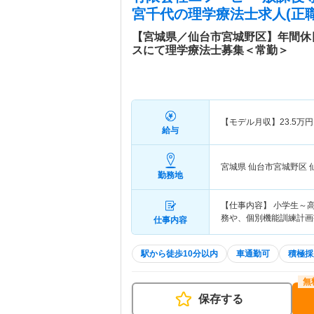
宮千代
の理学療法士求人(正職
【宮城県／仙台市宮城野区】年間休
スにて理学療法士募集＜常勤＞
【モデル月収】
23.5
万円
給与
宮城県 仙台市宮城野区
勤務地
【仕事内容】 小学生～
務や、個別機能訓練計画
仕事内容
駅から徒歩10分以内
車通勤可
積極採
保存する