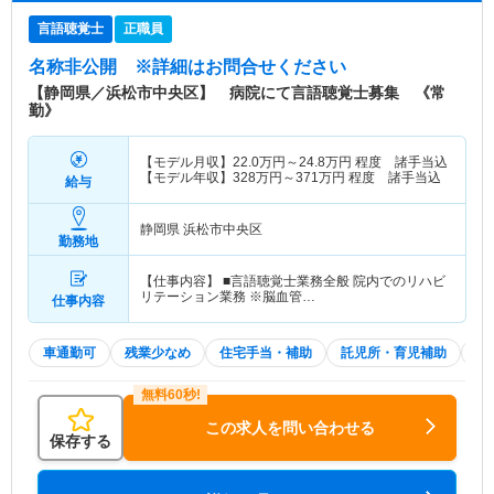
言語聴覚士
正職員
名称非公開
※詳細はお問合せください
【静岡県／浜松市中央区】 病院にて言語聴覚士募集 《常
勤》
【モデル月収】
22.0
万円～
24.8
万円
程度 諸手当込
【モデル年収】
328
万円～
371
万円
程度 諸手当込
給与
静岡県 浜松市中央区
勤務地
【仕事内容】 ■言語聴覚士業務全般 院内でのリハビ
リテーション業務 ※脳血管…
仕事内容
車通勤可
残業少なめ
住宅手当・補助
託児所・育児補助
土
この求人を問い合わせる
保存する