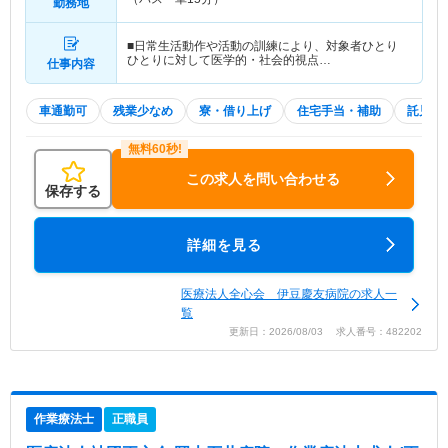
勤務地
■日常生活動作や活動の訓練により、対象者ひとり
ひとりに対して医学的・社会的視点…
仕事内容
車通勤可
残業少なめ
寮・借り上げ
住宅手当・補助
託児所
この求人を問い合わせる
保存する
詳細を見る
医療法人全心会 伊豆慶友病院の求人一
覧
更新日：2026/08/03 求人番号：482202
作業療法士
正職員