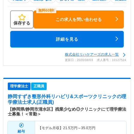
この求人を問い合わせる
保存する
詳細を見る
株式会社リハケアーズの求人一覧
更新日：2026/08/03 求人番号：10127524
理学療法士
正職員
静岡すずき整形外科リハビリ&スポーツクリニック
の理
学療法士求人(正職員)
【静岡県/静岡市清水区】残業少なめ◎クリニックにて理学療法
士募集！＜常勤＞
【モデル月収】
21.5
万円～
35.0
万円
給与