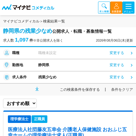
マイナビコメディカル
検索結果一覧
静岡県の残業少なめ
公開求人・転職・募集情報一覧
1,097
求人数
件
※非公開求人を除く
2026年08月06日(木)更新
職種
職種未設定
変更する
勤務地
静岡県
変更する
求人条件
残業少なめ
変更する
この検索条件を保存する
条件をクリア
理学療法士
正職員
医療法人社団藤友五幸会 介護老人保健施設 おおふじ五
幸ホーム
の理学療法士求人(正職員)