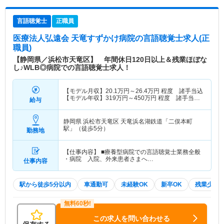
言語聴覚士
正職員
医療法人弘遠会 天竜すずかけ病院
の言語聴覚士求人(正
職員)
【静岡県／浜松市天竜区】 年間休日120日以上＆残業ほぼな
し♪WLB◎病院での言語聴覚士求人！
【モデル月収】
20.1
万円～
26.4
万円
程度 諸手当込
【モデル年収】
319
万円～
450
万円
程度 諸手当・
給与
賞与込
静岡県 浜松市天竜区
天竜浜名湖鉄道「二俣本町
駅」（徒歩5分）
勤務地
【仕事内容】 ■療養型病院での言語聴覚士業務全般
・病院 入院、外来患者さまへ…
仕事内容
駅から徒歩5分以内
車通勤可
未経験OK
新卒OK
残業少な
この求人を問い合わせる