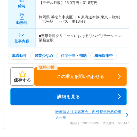
【モデル月収】
23.0
万円～
31.8
万円
給与
静岡県 浜松市中央区
ＪＲ東海道本線(東京－熱海)
「浜松駅」（バス・車13分）
勤務地
■整形外科クリニックにおけるリハビリテーション
業務全般
仕事内容
車通勤可
残業少なめ
住宅手当・補助
積極採用中
この求人を問い合わせる
保存する
詳細を見る
医療法人社団恵友会 西村整形外科の求
人一覧
更新日：2026/05/26 求人番号：555447