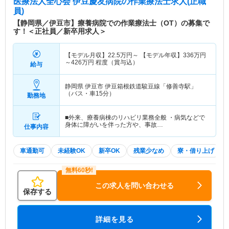
医療法人全心会 伊豆慶友病院
の作業療法士求人(正職
員)
【静岡県／伊豆市】療養病院での作業療法士（OT）の募集で
す！＜正社員／新卒用求人＞
【モデル月収】
22.5
万円～
【モデル年収】
336
万円
～
426
万円
程度（賞与込）
給与
静岡県 伊豆市
伊豆箱根鉄道駿豆線「修善寺駅」
（バス・車15分）
勤務地
■外来、療養病棟のリハビリ業務全般 ・病気などで
身体に障がいを伴った方や、事故…
仕事内容
車通勤可
未経験OK
新卒OK
残業少なめ
寮・借り上げ
この求人を問い合わせる
保存する
詳細を見る