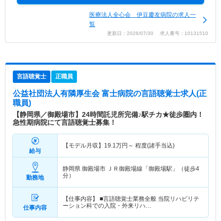
医療法人全心会 伊豆慶友病院の求人一
覧
更新日：2026/07/30 求人番号：10131510
言語聴覚士
正職員
公益社団法人有隣厚生会 富士病院
の言語聴覚士求人(正
職員)
【静岡県／御殿場市】24時間託児所完備♪駅チカ★徒歩圏内！
急性期病院にて言語聴覚士募集！
【モデル月収】
19.1
万円～
程度(諸手当込)
給与
静岡県 御殿場市
ＪＲ御殿場線「御殿場駅」（徒歩4
分）
勤務地
【仕事内容】 ■言語聴覚士業務全般 当院リハビリテ
ーション科での入院・外来リハ…
仕事内容