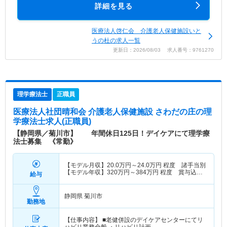
詳細を見る
医療法人啓仁会 介護老人保健施設いと
うの杜の求人一覧
更新日：2026/08/03 求人番号：9761270
理学療法士
正職員
医療法人社団晴和会 介護老人保健施設 さわだの庄
の理
学療法士求人(正職員)
【静岡県／菊川市】 年間休日125日！デイケアにて理学療
法士募集 《常勤》
【モデル月収】
20.0
万円～
24.0
万円
程度 諸手当別
【モデル年収】
320
万円～
384
万円
程度 賞与込・
給与
諸手当別
静岡県 菊川市
勤務地
【仕事内容】 ■老健併設のデイケアセンターにてリ
ハビリ業務全般 ・リハビリ計画…