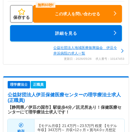
この求人を問い合わせる
保存する
詳細を見る
公益社団法人地域医療振興協会 伊豆今
井浜病院の求人一覧
更新日：2026/05/26 求人番号：10147453
理学療法士
正職員
公益財団法人伊豆保健医療センター
の理学療法士求人
(正職員)
【静岡県／伊豆の国市】駅徒歩4分／託児所あり！保健医療セ
ンターにて理学療法士求人です！
【モデル月収】
21.4
万円～
23.5
万円
程度 【モデル
年収】
343
万円～
月収×12ヶ月＋賞与4.0ヶ月想定
給与