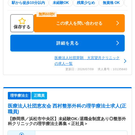
駅から徒歩10分以内
未経験OK
残業少なめ
無資格 OK
積極
この求人を問い合わせる
保存する
詳細を見る
医療法人社団芽朗 大宮望月クリニック
の求人一覧
更新日：2026/07/09 求人番号：10135840
理学療法士
正職員
医療法人社団恵友会 西村整形外科
の理学療法士求人(正
職員)
【静岡県／浜松市中央区】未経験OK♪退職金制度あり◎整形外
科クリニックの理学療法士募集＜正社員＞