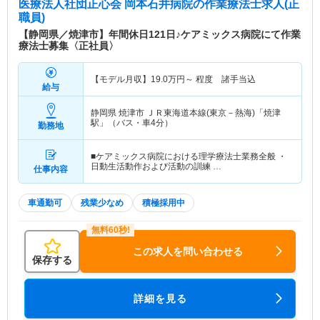
医療法人社団正心会 岡本石井病院
の作業療法士求人(正
職員)
【静岡県／焼津市】年間休日121日♪ケアミックス病院にて作業
療法士募集〈正社員〉
【モデル月収】
19.0
万円～
程度 諸手当込
給与
静岡県 焼津市
ＪＲ東海道本線(東京－熱海)「焼津
駅」（バス・車4分）
勤務地
■ケアミックス病院における理学療法士業務全般 ・
日動生活動作および活動の訓練 …
仕事内容
車通勤可
残業少なめ
積極採用中
この求人を問い合わせる
保存する
詳細を見る