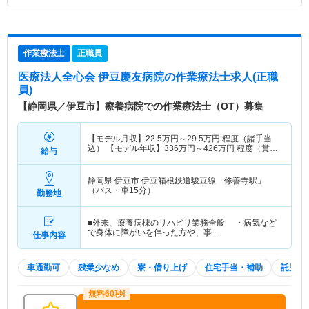
作業療法士
正職員
医療法人全心会 伊豆慶友病院
の作業療法士求人(正職
員)
【静岡県／伊豆市】療養病院での作業療法士（OT）募集
【モデル月収】
22.5
万円～
29.5
万円
程度（諸手当
込） 【モデル年収】
336
万円～
426
万円
程度（賞与
給与
込）
静岡県 伊豆市
伊豆箱根鉄道駿豆線「修善寺駅」
（バス・車15分）
勤務地
■外来、療養病棟のリハビリ業務全般 ・病気など
で身体に障がいを伴った方や、事…
仕事内容
車通勤可
残業少なめ
寮・借り上げ
住宅手当・補助
託児所