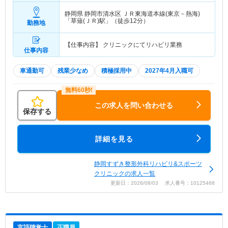
静岡県 静岡市清水区
ＪＲ東海道本線(東京－熱海)
「草薙(ＪＲ)駅」（徒歩12分）
勤務地
【仕事内容】 クリニックにてリハビリ業務
仕事内容
車通勤可
残業少なめ
積極採用中
2027年4月入職可
この求人を問い合わせる
保存する
詳細を見る
静岡すずき整形外科リハビリ&スポーツ
クリニックの求人一覧
更新日：2026/08/03 求人番号：10125468
言語聴覚士
正職員