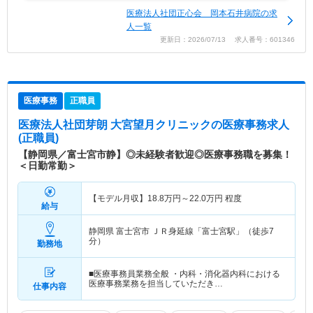
医療法人社団正心会 岡本石井病院の求
人一覧
更新日：2026/07/13 求人番号：601346
医療事務
正職員
医療法人社団芽朗 大宮望月クリニック
の医療事務求人
(正職員)
【静岡県／富士宮市静】◎未経験者歓迎◎医療事務職を募集！
＜日勤常勤＞
【モデル月収】
18.8
万円～
22.0
万円
程度
給与
静岡県 富士宮市
ＪＲ身延線「富士宮駅」（徒歩7
分）
勤務地
■医療事務員業務全般 ・内科・消化器内科における
医療事務業務を担当していただき…
仕事内容