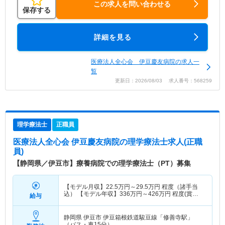
この求人を問い合わせる
保存する
詳細を見る
医療法人全心会 伊豆慶友病院の求人一
覧
更新日：2026/08/03 求人番号：568259
理学療法士
正職員
医療法人全心会 伊豆慶友病院
の理学療法士求人(正職
員)
【静岡県／伊豆市】療養病院での理学療法士（PT）募集
【モデル月収】
22.5
万円～
29.5
万円
程度（諸手当
込） 【モデル年収】
336
万円～
426
万円
程度(賞与
給与
込)
静岡県 伊豆市
伊豆箱根鉄道駿豆線「修善寺駅」
（バス・車15分）