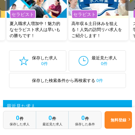
セラピスト
セラピスト
夏入職求人増加中！魅力的
高年収＆土日休みを狙え
なセラピスト求人は早いも
る！人気の訪問リハ求人を
の勝ちです！
ご紹介します！
保存した求人
最近見た求人
0件
0件
保存した検索条件から再検索する
0件
最近見た求人
0
0
0
件
件
件
無料登録
保存した求人
最近見た求人
保存した条件
あなたが最近見た求人を表示します