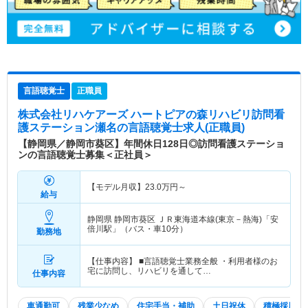
言語聴覚士
正職員
株式会社リハケアーズ ハートピアの森リハビリ訪問看
護ステーション瀬名
の言語聴覚士求人(正職員)
【静岡県／静岡市葵区】年間休日128日◎訪問看護ステーショ
ンの言語聴覚士募集＜正社員＞
【モデル月収】
23.0
万円～
給与
静岡県 静岡市葵区
ＪＲ東海道本線(東京－熱海)「安
倍川駅」（バス・車10分）
勤務地
【仕事内容】 ■言語聴覚士業務全般 ・利用者様のお
宅に訪問し、リハビリを通して…
仕事内容
車通勤可
残業少なめ
住宅手当・補助
土日祝休
積極採用中