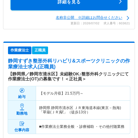
詳細を見る
名称非公開 ※詳細はお問合せください
更新日：2026/07/02 求人番号：603621
作業療法士
正職員
静岡すずき整形外科リハビリ&スポーツクリニック
の作
業療法士求人(正職員)
【静岡県／静岡市清水区】未経験OK♪整形外科クリニックにて
作業療法士(OT)の募集です！＜正社員＞
【モデル月収】
21.5
万円～
給与
静岡県 静岡市清水区
ＪＲ東海道本線(東京－熱海)
「草薙(ＪＲ)駅」（徒歩13分）
勤務地
■作業療法士業務全般 ・診療補助 ・その他付随業務
仕事内容