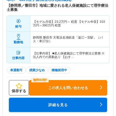
【静岡県／磐田市】地域に愛される老人保健施設にて理学療法
士募集
【モデル月収】
23.2
万円～
程度 【モデル年収】
310
万円～
390
万円
程度
給与
静岡県 磐田市
天竜浜名湖鉄道「遠江一宮駅」（バ
ス・車17分）
勤務地
【仕事内容】 ■老人保健施設にて理学療法士業務 ※
法人内での異動あり 【おす…
仕事内容
車通勤可
残業少なめ
積極採用中
この求人を問い合わせる
保存する
詳細を見る