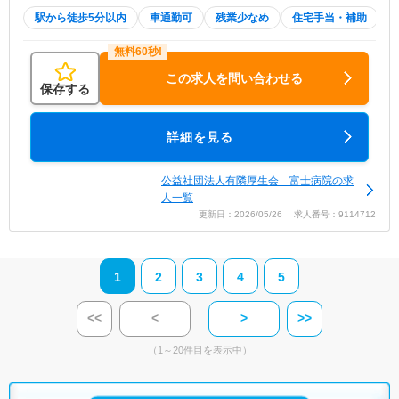
駅から徒歩5分以内
車通勤可
残業少なめ
住宅手当・補助
この求人を問い合わせる
保存する
詳細を見る
公益社団法人有隣厚生会 富士病院の求
人一覧
更新日：2026/05/26 求人番号：9114712
1
2
3
4
5
<<
<
>
>>
（1～20件目を表示中）