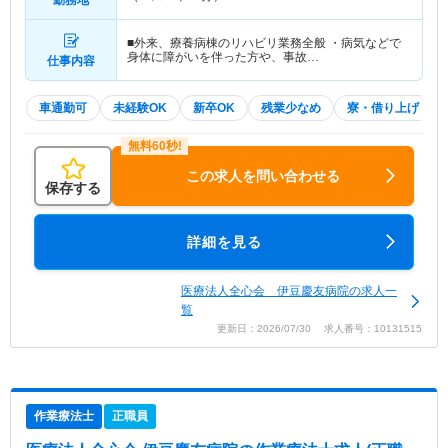
勤務地
■外来、療養病棟のリハビリ業務全般 ・病気などで
身体に障がいを伴った方や、事故…
仕事内容
車通勤可
未経験OK
新卒OK
残業少なめ
寮・借り上げ
この求人を問い合わせる
保存する
詳細を見る
医療法人全心会 伊豆慶友病院の求人一
覧
更新日：2026/07/30 求人番号：10131515
作業療法士
正職員