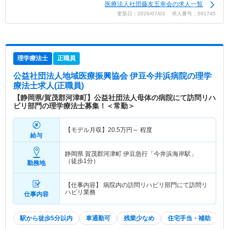
医療法人社団藤友五幸会の求人一覧
更新日：2026/07/03 求人番号：591745
理学療法士
正職員
公益社団法人地域医療振興協会 伊豆今井浜病院
の理学
療法士求人(正職員)
【静岡県/賀茂郡河津町】公益社団法人母体の病院にて訪問リハ
ビリ部門の理学療法士募集！＜常勤＞
【モデル月収】
20.5
万円～
程度
給与
静岡県 賀茂郡河津町
伊豆急行「今井浜海岸駅」
（徒歩1分）
勤務地
【仕事内容】 病院内の訪問リハビリ部門にて訪問リ
ハビリ業務
仕事内容
駅から徒歩5分以内
車通勤可
残業少なめ
住宅手当・補助