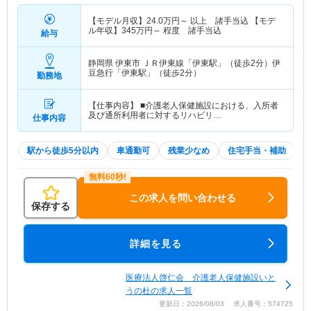
【モデル月収】
24.0
万円～
以上 諸手当込 【モデ
ル年収】
345
万円～
程度 諸手当込
給与
静岡県 伊東市
ＪＲ伊東線「伊東駅」（徒歩2分）伊
豆急行「伊東駅」（徒歩2分）
勤務地
【仕事内容】 ■介護老人保健施設における、入所者
及び通所利用者に対するリハビリ…
仕事内容
駅から徒歩5分以内
車通勤可
残業少なめ
住宅手当・補助
この求人を問い合わせる
保存する
詳細を見る
医療法人啓仁会 介護老人保健施設いと
うの杜の求人一覧
更新日：2026/08/03 求人番号：574725