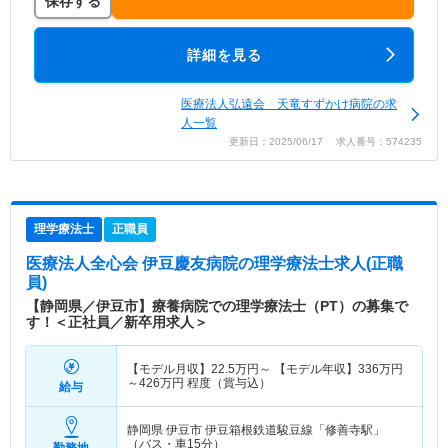
保存する
詳細を見る
医療法人弘遠会 天竜すずかけ病院の求
人一覧
更新日：2025/06/17 求人番号：574235
理学療法士
正職員
医療法人全心会 伊豆慶友病院
の理学療法士求人(正職
員)
【静岡県／伊豆市】療養病院での理学療法士（PT）の募集で
す！＜正社員／新卒用求人＞
【モデル月収】
22.5
万円～
【モデル年収】
336
万円
～
426
万円
程度（賞与込）
給与
静岡県 伊豆市
伊豆箱根鉄道駿豆線「修善寺駅」
（バス・車15分）