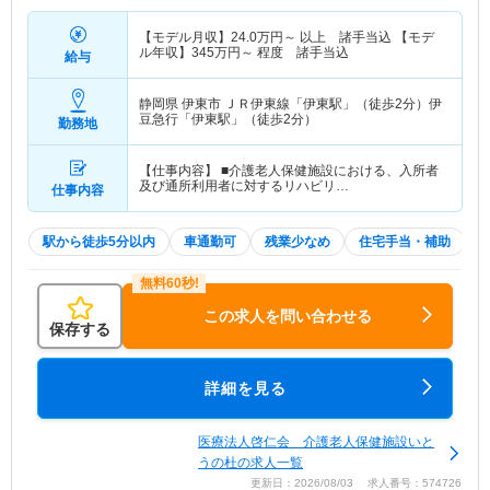
【モデル月収】
24.0
万円～
以上 諸手当込 【モデ
ル年収】
345
万円～
程度 諸手当込
給与
静岡県 伊東市
ＪＲ伊東線「伊東駅」（徒歩2分）伊
豆急行「伊東駅」（徒歩2分）
勤務地
【仕事内容】 ■介護老人保健施設における、入所者
及び通所利用者に対するリハビリ…
仕事内容
駅から徒歩5分以内
車通勤可
残業少なめ
住宅手当・補助
この求人を問い合わせる
保存する
詳細を見る
医療法人啓仁会 介護老人保健施設いと
うの杜の求人一覧
更新日：2026/08/03 求人番号：574726