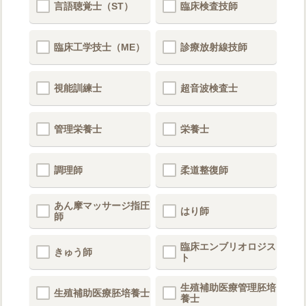
言語聴覚士（ST）
臨床検査技師
臨床工学技士（ME）
診療放射線技師
視能訓練士
超音波検査士
管理栄養士
栄養士
調理師
柔道整復師
あん摩マッサージ指圧
はり師
師
臨床エンブリオロジス
きゅう師
ト
生殖補助医療管理胚培
生殖補助医療胚培養士
養士