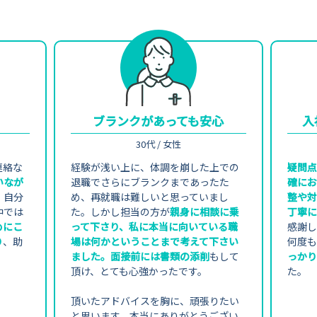
ブランクがあっても安心
入
30代 / 女性
連絡な
経験が浅い上に、体調を崩した上での
疑問点
いなが
退職でさらにブランクまであったた
確にお
。自分
め、再就職は難しいと思っていまし
整や対
中では
た。しかし担当の方が
親身に相談に乗
丁寧に
めにこ
って下さり、私に本当に向いている職
感謝し
り
、助
場は何かということまで考えて下さい
何度も
ました。面接前には書類の添削
もして
っかり
頂け、とても心強かったです。
た。
頂いたアドバイスを胸に、頑張りたい
と思います。本当にありがとうござい