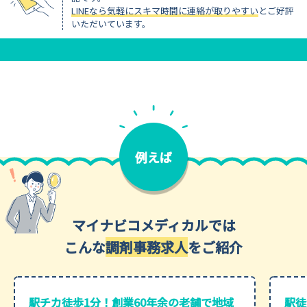
LINEなら気軽にスキマ時間に連絡が取りやすい
とご好評
いただいています。
例えば
マイナビコメディカルでは
こんな
調剤事務求人
をご紹介
駅チカ徒歩1分！創業60年余の老舗で地域
駅徒