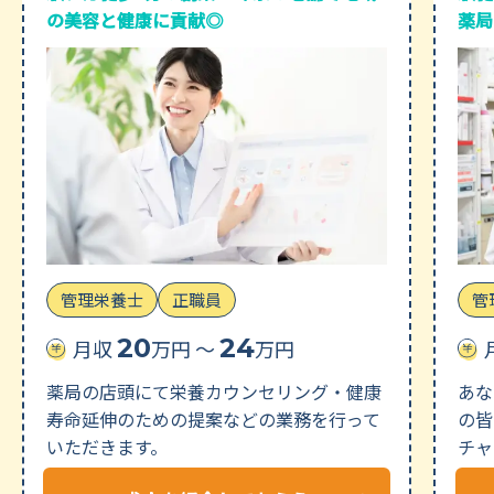
の美容と健康に貢献◎
薬局
管理栄養士
正職員
管
20
24
月収
万円 〜
万円
薬局の店頭にて栄養カウンセリング・健康
あな
寿命延伸のための提案などの業務を行って
の皆
いただきます。
チャ