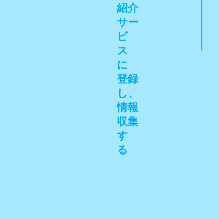
紹介
サー
ビ
ス
に
登録
し、
情報
収集
す
る