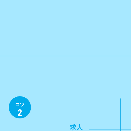
コツ
2
求⼈