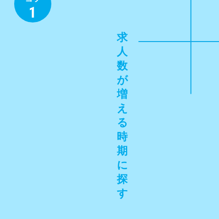
1
求
⼈
数
が
増
え
る
時
期
に
探
す