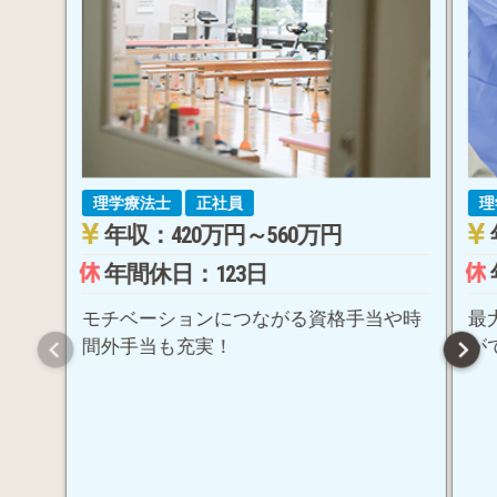
理学療法士
正社員
理
年収：420万円～560万円
年間休日：123日
モチベーションにつながる資格手当や時
最
間外手当も充実！
が