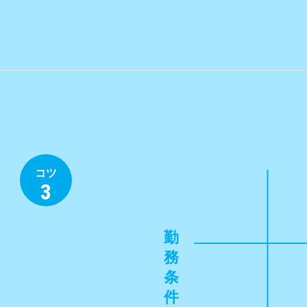
コツ
3
勤
務
条
件