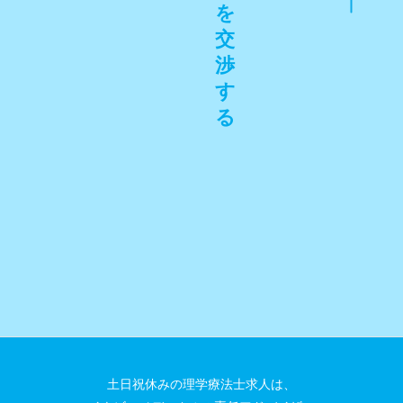
を
交
渉
す
る
⼟⽇祝休みの理学療法⼠求⼈は、