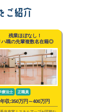
残業ほぼなし！
リハ職の先輩複数名在籍◎
学療法士
正職員
年収:350万円～400万円
手当充実！スキルアップが可能な