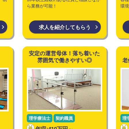
ら業務が可能！
環境
求人を紹介してもらう
！
安定の運営母体！落ち着いた
雰囲気で働きやすい◎
老
理学療法士
契約職員
理
年収:410万円～