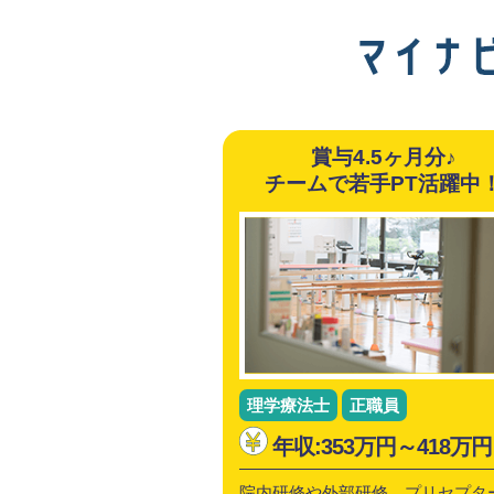
賞与4.5ヶ月分♪
チームで若手PT活躍中
理学療法士
正職員
年収:353万円～418万円
院内研修や外部研修、プリセプタ