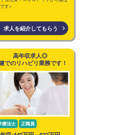
です♪
求人を紹介してもらう
高年収求人◎
健でのリハビリ業務です！
学療法士
正職員
年収:440万円～632万円