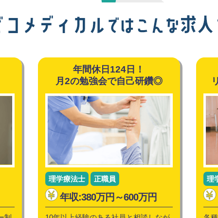
年間休日124日！
！
月2の勉強会で自己研鑽◎
理学療法士
正職員
理
年収:380万円～600万円
ー制
10年以上経験のある社員と相談しなが
各種