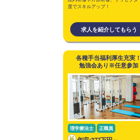
度でスキルアップ！
求人を紹介してもらう
各種手当福利厚生充実
勉強会あり※任意参加
理学療法士
正職員
年収:377万円～