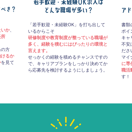
「若手歓迎・未経験OK」を打ち出して
書類
たいか
、
いるからこそ
ポイ
長所
研修制度や教育制度が整っている職場が
キャ
多く、経験を積むにはぴったりの環境と
不安
当の方
言えます。
ださ
働けるか
せっかくの経験を積めるチャンスですの
マイ
か
を見て
で、キャリアプランをしっかり決めてか
に専
ら応募先を検討するようにしましょう。
職活
す！