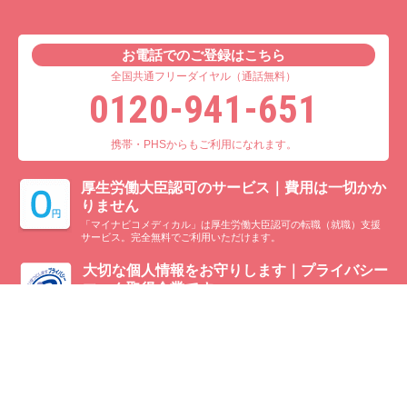
お電話でのご登録はこちら
全国共通フリーダイヤル（通話無料）
0120-941-651
携帯・PHSからもご利用になれます。
厚生労働大臣認可のサービス｜費用は一切かか
りません
「マイナビコメディカル」は厚生労働大臣認可の転職（就職）支援
サービス。完全無料でご利用いただけます。
大切な個人情報をお守りします｜プライバシー
マーク取得企業です
人情報の取り扱いについての厳密な管理基準を満たした事業者のみ
に付与されるプライバシーマークを取得済みです。
フリーダイヤル：0120-941-651