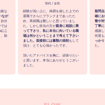
30代 / 女性
連絡な
経験が浅い上に、体調を崩した上での
疑問点
使いなが
退職でさらにブランクまであったた
確にお
。自分
め、再就職は難しいと思っていまし
整や対
中では
た。しかし担当の方が
親身に相談に乗
丁寧に
めにこ
って下さり、私に本当に向いている職
感謝し
り
、助
場は何かということまで考えて下さい
何度も
ました。面接前には書類の添削
もして
っかり
頂け、とても心強かったです。
た。
頂いたアドバイスを胸に、頑張りたい
と思います。本当にありがとうござい
ました。