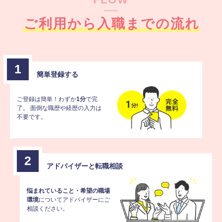
FLOW
ご利用から入職までの流れ
1
簡単登録する
ご登録は簡単！わずか
1分
で完
了。
面倒な職歴や経歴の入力は
不要です。
2
アドバイザーと
転職相談
悩まれていること・希望の職場
環境
についてアドバイザーにご
相談ください。