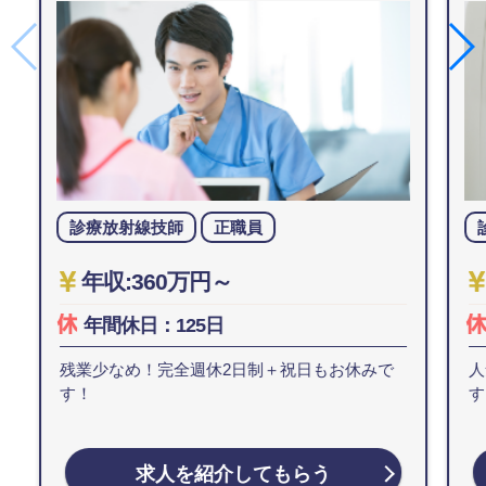
診療放射線技師
正職員
年収:360万円～
年間休日：125日
残業少なめ！完全週休2日制＋祝日もお休みで
人
す！
す
求人を紹介してもらう