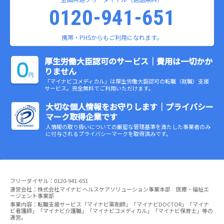
0120-941-651
携帯・PHSからもご利用になれます。
厚生労働大臣認可のサービス｜費用は一切かか
りません
「マイナビコメディカル」は厚生労働大臣認可の転職（就職）支援
サービス。完全無料でご利用いただけます。
大切な個人情報をお守りします｜プライバシー
マーク取得企業です
人情報の取り扱いについての厳密な管理基準を満たした事業者のみ
に付与されるプライバシーマークを取得済みです。
フリーダイヤル：0120-941-651
運営会社：株式会社マイナビ ヘルスケアソリューション事業本部 医療・福祉エ
ージェント事業部
事業内容：転職支援サービス「マイナビ薬剤師」「マイナビDOCTOR」「マイナ
ビ看護師」「マイナビ介護職」「マイナビコメディカル」「マイナビ保育士」等の
運営。