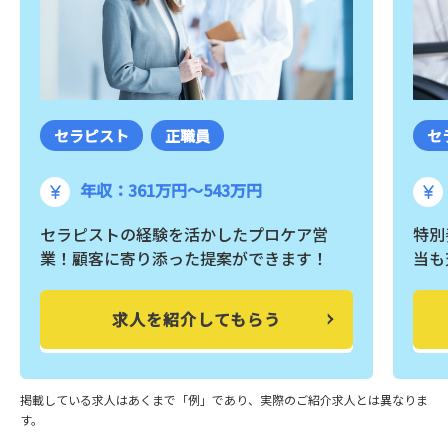
セラピスト
正職員
セ
年収：361万円～543万円
セラピストの経験を活かしたプロケア営
特別
業！顧客に寄り添った提案ができます！
当も
求人を紹介してもらう
掲載している求人はあくまで「例」であり、実際のご紹介求人とは異なりま
す。