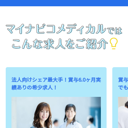
法人向けシェア最大手！賞与6.0ヶ月実
賞
績ありの希少求人！
で