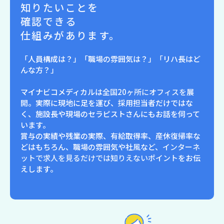
知りたいことを
確認できる
仕組みがあります。
「人員構成は？」「職場の雰囲気は？」「リハ長はど
んな方？」
マイナビコメディカルは
全国20ヶ所にオフィスを展
開
。実際に現地に足を運び、採用担当者だけではな
く、施設長や現場のセラピストさんにもお話を伺って
います。
賞与の実績や残業の実際、有給取得率、産休復帰率な
どはもちろん、職場の雰囲気や社風など、
インターネ
ットで求人を見るだけでは知りえないポイント
をお伝
えします。