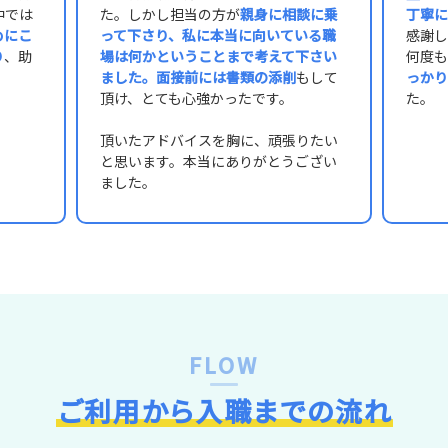
中では
た。しかし担当の方が
親身に相談に乗
丁寧に
めにこ
って下さり、私に本当に向いている職
感謝し
り
、助
場は何かということまで考えて下さい
何度も
ました。面接前には書類の添削
もして
っかり
頂け、とても心強かったです。
た。
頂いたアドバイスを胸に、頑張りたい
と思います。本当にありがとうござい
ました。
FLOW
ご利用から入職までの流れ