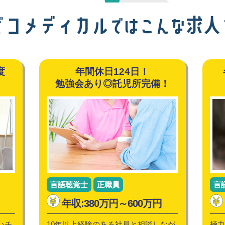
度
年間休日124日！
◎
勉強会あり◎託児所完備！
言語聴覚士
正職員
言
年収:380万円～600万円
いチ
10年以上経験のある社員と相談しなが
極力