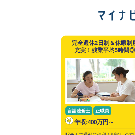
完全週休2日制＆休暇制
充実！残業平均5時間
言語聴覚士
正職員
年収:400万円～
駅チカで通勤に便利！相談しやす