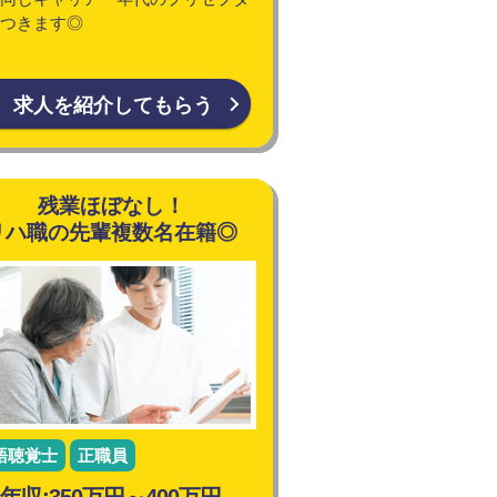
つきます◎
求人を紹介してもらう
残業ほぼなし！
リハ職の先輩複数名在籍◎
語聴覚士
正職員
年収:350万円～400万円