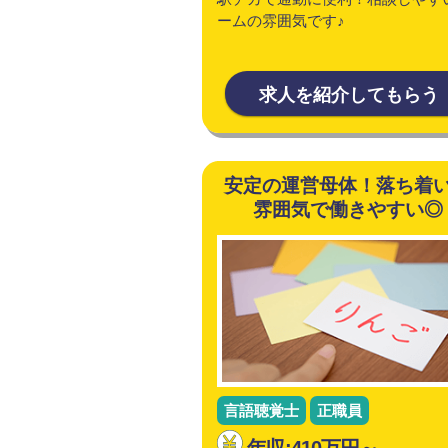
ームの雰囲気です♪
求人を紹介してもらう
安定の運営母体！落ち着
雰囲気で働きやすい◎
言語聴覚士
正職員
年収:410万円～