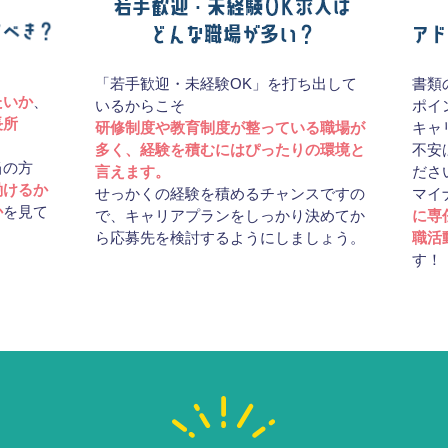
「若手歓迎・未経験OK」を打ち出して
書類
たいか
、
いるからこそ
ポイ
長所
研修制度や教育制度が整っている職場が
キャ
多く、経験を積むにはぴったりの環境と
不安
当の方
言えます。
ださ
働けるか
せっかくの経験を積めるチャンスですの
マイ
か
を見て
で、キャリアプランをしっかり決めてか
に専
ら応募先を検討するようにしましょう。
職活
す！