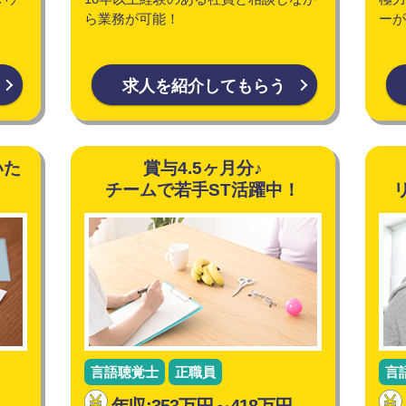
ら業務が可能！
ーが
求人を紹介してもらう
いた
賞与4.5ヶ月分♪
チームで若手ST活躍中！
言語聴覚士
正職員
言
年収:353万円～418万円