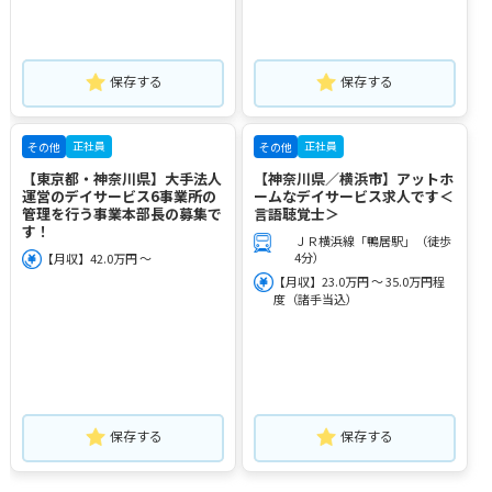
保存する
保存する
正社員
正社員
その他
その他
【東京都・神奈川県】大手法人
【神奈川県／横浜市】アットホ
運営のデイサービス6事業所の
ームなデイサービス求人です＜
管理を行う事業本部長の募集で
言語聴覚士＞
す！
ＪＲ横浜線「鴨居駅」（徒歩
4分）
【月収】42.0万円 ～
【月収】23.0万円 ～ 35.0万円程
度（諸手当込）
保存する
保存する