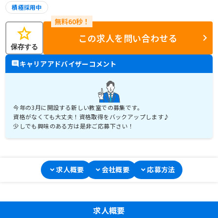
積極採用中
star
この求人を問い合わせる
保存する
キャリアアドバイザーコメント
今年の3月に開設する新しい教室での募集です。
資格がなくても大丈夫！資格取得をバックアップします♪
少しでも興味のある方は是非ご応募下さい！
求人概要
会社概要
応募方法
求人概要