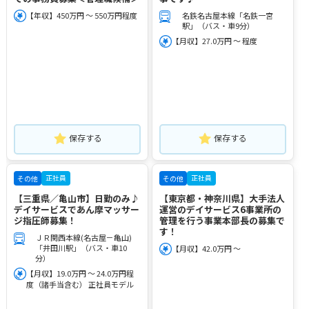
【年収】450万円 ～ 550万円程度
名鉄名古屋本線「名鉄一宮
駅」（バス・車9分）
【月収】27.0万円 ～ 程度
保存する
保存する
正社員
正社員
その他
その他
【三重県／亀山市】日勤のみ♪
【東京都・神奈川県】大手法人
デイサービスであん摩マッサー
運営のデイサービス6事業所の
ジ指圧師募集！
管理を行う事業本部長の募集で
す！
ＪＲ関西本線(名古屋－亀山)
「井田川駅」（バス・車10
【月収】42.0万円 ～
分）
【月収】19.0万円 ～ 24.0万円程
度（諸手当含む） 正社員モデル