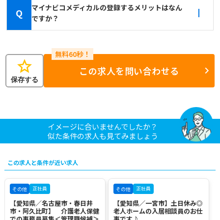
マイナビコメディカルの登録するメリットはなん
Q
ですか？
star
この求人を問い合わせる
保存する
イメージに合いませんでしたか？
似た条件の求人も見てみましょう
この求人と条件が近い求人
正社員
正社員
その他
その他
【愛知県／名古屋市・春日井
【愛知県／一宮市】土日休み◎
市・阿久比町】 介護老人保健
老人ホームの入居相談員のお仕
での事務員募集＜管理職候補＞
事です♪