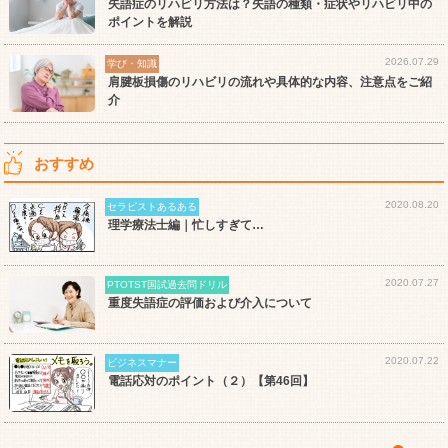
失語症のリハビリ方法は？失語の種類・症状やリハビリ中の
ポイントを解説
2026.07.29
学び・知識
肩腱板損傷のリハビリの流れや具体的な内容、注意点をご紹
介
おすすめ
2020.08.20
セラピストあるある
理学療法士編｜忙しすぎて…
2020.07.27
PTOTST国試過去問ドリル
重度失語症の評価および介入について
2020.07.22
ビジネスマナー
電話応対のポイント（２）【第46回】