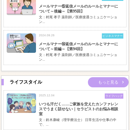
メールマナー⑮返信メールのルールとマナーに
ついて～後編～【第95回】
文：村尾 孝子 薬剤師／医療接遇コミュニケーショ
ン...
2024.09.26
ビジネスマナー
メールマナー⑭返信メールのルールとマナーに
ついて～前編～【第94回】
文：村尾 孝子 薬剤師／医療接遇コミュニケーショ
ン...
ライフスタイル
もっと見る
2025.12.04
ライフハック
いつも汗だく……ご家族を交えたカンファレン
スでうまく話せない｜セラピストのお悩み相談
室
文：鈴木康峻（理学療法士） 日常生活や仕事の中
で、...