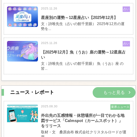
2025.11.26
占い
星座別の運勢～12星座占い【2025年12月】
文：詩唯先生（占いの館千里眼） 2025年12月の運
勢を...
2025.11.26
占い
【2025年12月】魚（うお）座の運勢～12星座占
い
文：詩唯先生（占いの館千里眼） 魚（うお）座 の
皆...
ニュース・レポート
もっと見る
2025.08.30
業界ニュース
外出先の五感情報・休憩場所が一目でわかる地
図サービス「Calmspot（カームスポット）」
をリリース
取材・文 桑原由布 株式会社クリスタルロードが運
営...