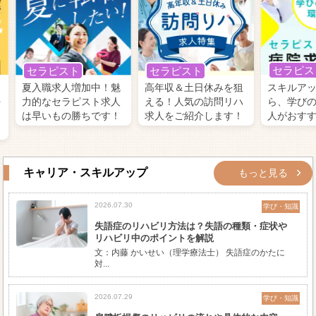
セラピス
セラピスト
セラピスト
夏入職求人増加中！魅
高年収＆土日休みを狙
スキルア
好
力的なセラピスト求人
える！人気の訪問リハ
ら、学び
は早いもの勝ちです！
求人をご紹介します！
人がおす
キャリア・スキルアップ
もっと見る
2026.07.30
学び・知識
失語症のリハビリ方法は？失語の種類・症状や
リハビリ中のポイントを解説
文：内藤 かいせい（理学療法士） 失語症のかたに
対...
2026.07.29
学び・知識