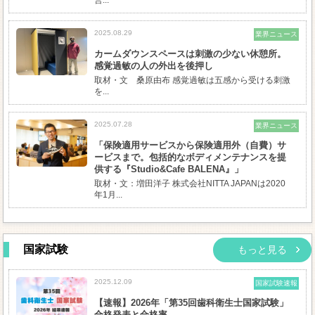
2025.08.29
業界ニュース
カームダウンスペースは刺激の少ない休憩所。
感覚過敏の人の外出を後押し
取材・文 桑原由布 感覚過敏は五感から受ける刺激
を...
2025.07.28
業界ニュース
「保険適用サービスから保険適用外（自費）サ
ービスまで。包括的なボディメンテナンスを提
供する『Studio&Cafe BALENA』」
取材・文：増田洋子 株式会社NITTA JAPANは2020
年1月...
国家試験
もっと見る
2025.12.09
国家試験速報
【速報】2026年「第35回歯科衛生士国家試験」
合格発表と合格率