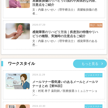
肩腱板損傷のリハビリの流れや具体的な内容、
注意点をご紹介
文：内藤 かいせい（理学療法士） 肩腱板損傷の患
者...
2026.07.29
学び・知識
感覚障害のリハビリ方法｜疾患別の特徴やリハ
ビリの種類、実施時の注意点をご紹介
文：内藤 かいせい（理学療法士） 感覚障害のある
患...
ワークスタイル
もっと見る
2024.11.29
ビジネスマナー
メールマナー⑯気遣いのあるメールとメールマ
ナーまとめ【第96回】
文：村尾 孝子 薬剤師／医療接遇コミュニケーショ
ン...
2024.10.30
ビジネスマナー