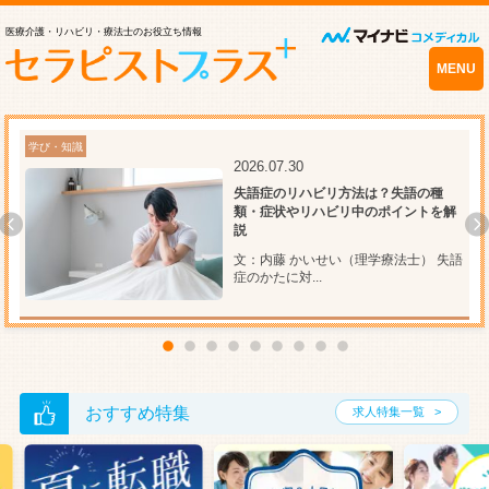
医療介護・リハビリ・療法士のお役立ち情報
MENU
学び・知識
学
2026.07.30
因
失語症のリハビリ方法は？失語の種
類・症状やリハビリ中のポイントを解
説
間質
文：内藤 かいせい（理学療法士） 失語
症のかたに対...
おすすめ特集
求人特集一覧