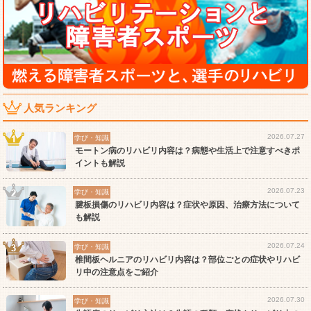
人気ランキング
2026.07.27
学び・知識
モートン病のリハビリ内容は？病態や生活上で注意すべきポ
イントも解説
2026.07.23
学び・知識
腱板損傷のリハビリ内容は？症状や原因、治療方法について
も解説
2026.07.24
学び・知識
椎間板ヘルニアのリハビリ内容は？部位ごとの症状やリハビ
リ中の注意点をご紹介
2026.07.30
学び・知識