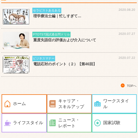
2020.08.20
セラピストあるある
理学療法士編｜忙しすぎて…
2020.07.27
PTOTST国試過去問ドリル
重度失語症の評価および介入について
2020.07.22
ビジネスマナー
電話応対のポイント（２）【第46回】
TOPへ
キャリア・
ワークスタイ
ホーム
スキルアップ
ル
ニュース・
ライフスタイル
国家試験
レポート