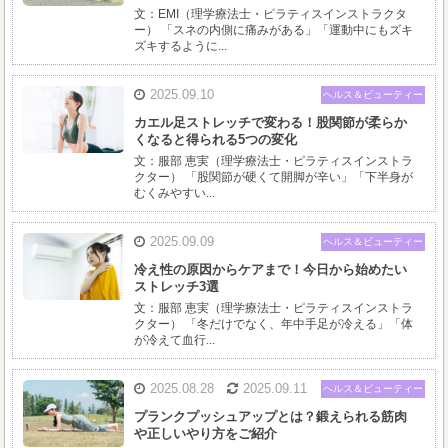
文：EMI（理学療法士・ピラティスインストラクタ
ー） 「スネの内側に痛みがある」「運動中にもズキ
ズキするように...
2025.09.10
ヘルス＆ビューティー
カエル足ストレッチで変わる！股関節が柔らか
くなると得られる5つの変化
文：服部 恵実（理学療法士・ピラティスインストラ
クター） 「股関節が硬くて開脚が辛い」「下半身が
むくみやすい...
2025.09.09
ヘルス＆ビューティー
冷え性の原因からケアまで！今日から始めたい
ストレッチ3選
文：服部 恵実（理学療法士・ピラティスインストラ
クター） 「冬だけでなく、年中手足が冷える」「体
が冷えて血行...
2025.08.28
2025.09.11
ヘルス＆ビューティー
プランクプッシュアップとは？鍛えられる筋肉
や正しいやり方をご紹介