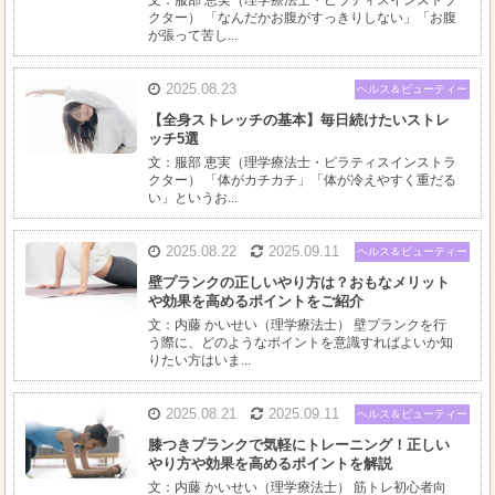
文：服部 恵実（理学療法士・ピラティスインストラ
クター） 「なんだかお腹がすっきりしない」「お腹
が張って苦し...
2025.08.23
ヘルス＆ビューティー
【全身ストレッチの基本】毎日続けたいストレ
ッチ5選
文：服部 恵実（理学療法士・ピラティスインストラ
クター） 「体がカチカチ」「体が冷えやすく重だる
い」というお...
2025.08.22
2025.09.11
ヘルス＆ビューティー
壁プランクの正しいやり方は？おもなメリット
や効果を高めるポイントをご紹介
文：内藤 かいせい（理学療法士） 壁プランクを行
う際に、どのようなポイントを意識すればよいか知
りたい方はいま...
2025.08.21
2025.09.11
ヘルス＆ビューティー
膝つきプランクで気軽にトレーニング！正しい
やり方や効果を高めるポイントを解説
文：内藤 かいせい（理学療法士） 筋トレ初心者向