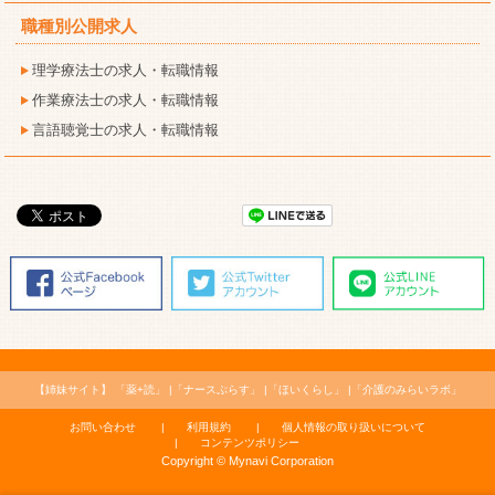
職種別公開求人
理学療法士の求人・転職情報
作業療法士の求人・転職情報
言語聴覚士の求人・転職情報
【姉妹サイト】
「薬+読」
「ナースぷらす」
「ほいくらし」
「介護のみらいラボ」
お問い合わせ
利用規約
個人情報の取り扱いについて
コンテンツポリシー
Copyright © Mynavi Corporation