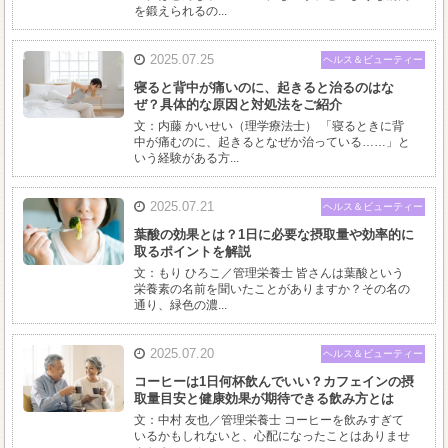
を鍛えられるの...
2025.07.25
ヘルス＆ビューティー
寝ると背中が痛いのに、起きると治るのはな
ぜ？具体的な原因と対処法をご紹介
文：内藤 かいせい（理学療法士） 「寝るときに背
中が痛むのに、起きるとなぜか治っている……」と
いう経験がある方...
2025.07.21
ヘルス＆ビューティー
葉酸の効果とは？1日に必要な摂取量や効率的に
取るポイントを解説
文：もり ひろこ／管理栄養士 皆さんは葉酸という
栄養素の名前を聞いたことがありますか？その名の
通り、緑色の濃...
2025.07.20
ヘルス＆ビューティー
コーヒーは1日何杯飲んでいい？カフェインの摂
取量目安と健康効果が期待できる飲み方とは
文：中村 友也／管理栄養士 コーヒーを飲みすぎて
いるかもしれないと、心配になったことはありませ