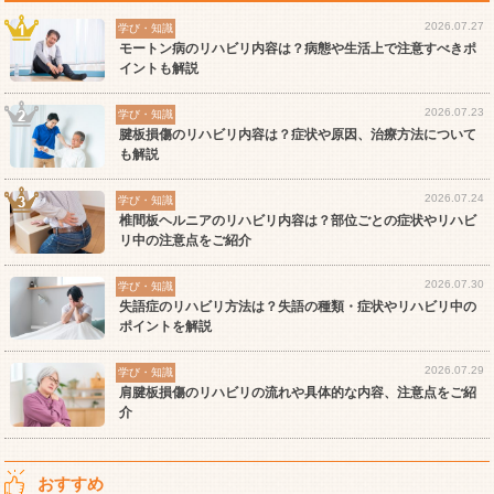
2026.07.27
学び・知識
モートン病のリハビリ内容は？病態や生活上で注意すべきポ
イントも解説
2026.07.23
学び・知識
腱板損傷のリハビリ内容は？症状や原因、治療方法について
も解説
2026.07.24
学び・知識
椎間板ヘルニアのリハビリ内容は？部位ごとの症状やリハビ
リ中の注意点をご紹介
2026.07.30
学び・知識
失語症のリハビリ方法は？失語の種類・症状やリハビリ中の
ポイントを解説
2026.07.29
学び・知識
肩腱板損傷のリハビリの流れや具体的な内容、注意点をご紹
介
おすすめ