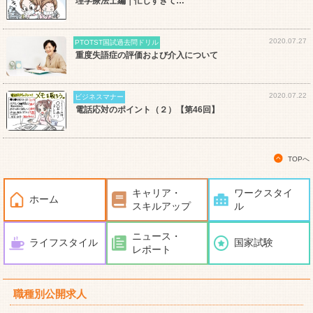
理学療法士編｜忙しすぎて…
2020.07.27
PTOTST国試過去問ドリル
重度失語症の評価および介入について
2020.07.22
ビジネスマナー
電話応対のポイント（２）【第46回】
TOPへ
キャリア・
ワークスタイ
ホーム
スキルアップ
ル
ニュース・
ライフスタイル
国家試験
レポート
職種別公開求人