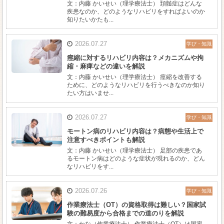
文：内藤 かいせい（理学療法士） 頚髄症はどんな
疾患なのか、どのようなリハビリをすればよいのか
知りたいかたも...
2026.07.27
学び・知識
痙縮に対するリハビリ内容は？メカニズムや拘
縮・麻痺などの違いを解説
文：内藤 かいせい（理学療法士） 痙縮を改善する
ために、どのようなリハビリを行うべきなのか知り
たい方はいませ...
2026.07.27
学び・知識
モートン病のリハビリ内容は？病態や生活上で
注意すべきポイントも解説
文：内藤 かいせい（理学療法士） 足部の疾患であ
るモートン病はどのような症状が現れるのか、どん
なリハビリをす...
2026.07.26
学び・知識
作業療法士（OT）の資格取得は難しい？国家試
験の難易度から合格までの道のりを解説