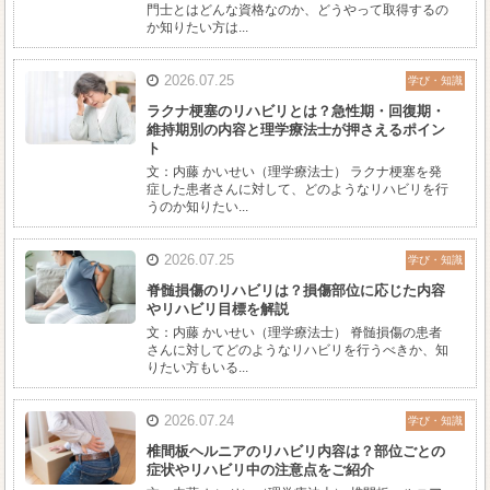
門士とはどんな資格なのか、どうやって取得するの
か知りたい方は...
2026.07.25
学び・知識
ラクナ梗塞のリハビリとは？急性期・回復期・
維持期別の内容と理学療法士が押さえるポイン
ト
文：内藤 かいせい（理学療法士） ラクナ梗塞を発
症した患者さんに対して、どのようなリハビリを行
うのか知りたい...
2026.07.25
学び・知識
脊髄損傷のリハビリは？損傷部位に応じた内容
やリハビリ目標を解説
文：内藤 かいせい（理学療法士） 脊髄損傷の患者
さんに対してどのようなリハビリを行うべきか、知
りたい方もいる...
2026.07.24
学び・知識
椎間板ヘルニアのリハビリ内容は？部位ごとの
症状やリハビリ中の注意点をご紹介