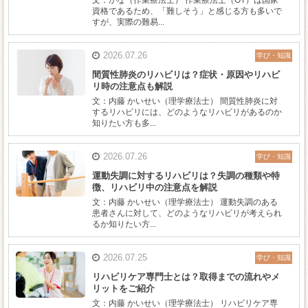
文：かな（作業療法士） 作業療法士（OT）は国家
資格であるため、「難しそう」と感じる方も多いで
すが、実際の難易...
2026.07.26
学び・知識
間質性肺炎のリハビリは？症状・原因やリハビ
リ時の注意点も解説
文：内藤 かいせい（理学療法士） 間質性肺炎に対
するリハビリには、どのようなリハビリがあるのか
知りたい方も多...
2026.07.26
学び・知識
運動失調に対するリハビリは？失調の種類や特
徴、リハビリ中の注意点を解説
文：内藤 かいせい（理学療法士） 運動失調のある
患者さんに対して、どのようなリハビリが考えられ
るか知りたい方...
2026.07.25
学び・知識
リハビリケア専門士とは？取得までの流れやメ
リットをご紹介
文：内藤 かいせい（理学療法士） リハビリケア専