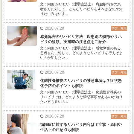
文：内藤 かいせい（理学療法士） 肩腱板損傷の患
者さんに対して、どんなリハビリをすべきなのか知
りたい方はいま...
2026.07.29
学び・知識
感覚障害のリハビリ方法｜疾患別の特徴やリハ
ビリの種類、実施時の注意点をご紹介
文：内藤 かいせい（理学療法士） 感覚障害のある
患者さんに対して、どのようなリハビリを行えばよ
いのか知りたい...
2026.07.28
学び・知識
化膿性脊椎炎のリハビリの禁忌事項は？症状悪
化予防のポイントも解説
文：内藤 かいせい（理学療法士） 化膿性脊椎炎の
リハビリでは、どのような禁忌事項があるのか知り
たい方も多いの...
2026.07.28
学び・知識
頚髄症に対するリハビリ内容は？症状・原因や
生活上の注意点も解説