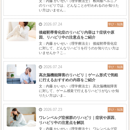
文：内藤 かいせい（理学療法士） 椎間板ヘルニア
のリハビリでは、どんなことが行われるのか知りた
い方はいません...
2026.07.24
学び・知識
後縦靭帯骨化症のリハビリ内容は？症状や原
因、リハビリ中の注意点をご紹介
文：内藤 かいせい（理学療法士） 後縦靭帯骨化症
に対して、どんなリハビリを行うのか知りたい方は
いませんか？こ...
2026.07.24
学び・知識
高次脳機能障害のリハビリ｜ゲーム形式で気軽
に行えるおすすめの内容をご紹介
文：内藤 かいせい（理学療法士） 高次脳機能障害
に対して、ゲーム感覚で行えるリハビリがないか知
りたい方はいま...
2026.07.23
学び・知識
ワレンベルグ症候群のリハビリ｜症状や原因、
リハビリ中の注意点を解説
文：内藤 かいせい（理学療法士） ワレンベルグ症