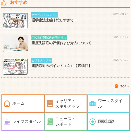
おすすめ
2020.08.20
セラピストあるある
理学療法士編｜忙しすぎて…
2020.07.27
PTOTST国試過去問ドリル
重度失語症の評価および介入について
2020.07.22
ビジネスマナー
電話応対のポイント（２）【第46回】
TOPへ
キャリア・
ワークスタイ
ホーム
スキルアップ
ル
ニュース・
ライフスタイル
国家試験
レポート