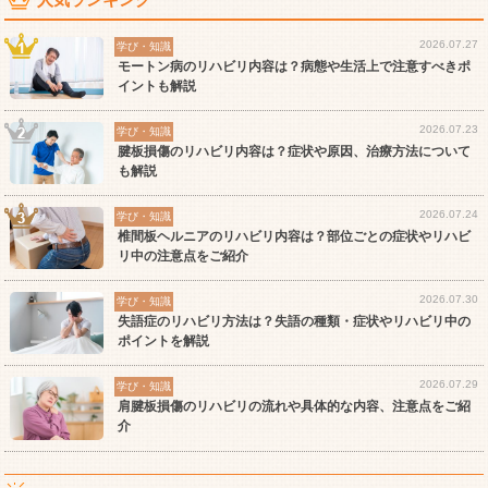
2026.07.27
学び・知識
モートン病のリハビリ内容は？病態や生活上で注意すべきポ
イントも解説
2026.07.23
学び・知識
腱板損傷のリハビリ内容は？症状や原因、治療方法について
も解説
2026.07.24
学び・知識
椎間板ヘルニアのリハビリ内容は？部位ごとの症状やリハビ
リ中の注意点をご紹介
2026.07.30
学び・知識
失語症のリハビリ方法は？失語の種類・症状やリハビリ中の
ポイントを解説
2026.07.29
学び・知識
肩腱板損傷のリハビリの流れや具体的な内容、注意点をご紹
介