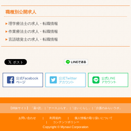
職種別公開求人
理学療法士の求人・転職情報
作業療法士の求人・転職情報
言語聴覚士の求人・転職情報
【姉妹サイト】
「薬+読」
「ナースぷらす」
「ほいくらし」
「介護のみらいラボ」
お問い合わせ
利用規約
個人情報の取り扱いについて
コンテンツポリシー
Copyright © Mynavi Corporation