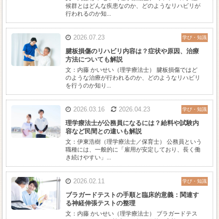
候群とはどんな疾患なのか、どのようなリハビリが
行われるのか知...
2026.07.23
学び・知識
腱板損傷のリハビリ内容は？症状や原因、治療
方法についても解説
文：内藤 かいせい（理学療法士） 腱板損傷ではど
のような治療が行われるのか、どのようなリハビリ
を行うのか知り...
2026.03.16
2026.04.23
学び・知識
理学療法士が公務員になるには？給料や試験内
容など民間との違いも解説
文：伊東浩樹（理学療法士／保育士） 公務員という
職種には、一般的に「雇用が安定しており、長く働
き続けやすい」...
2026.02.11
学び・知識
ブラガードテストの手順と臨床的意義：関連す
る神経伸張テストの整理
文：内藤 かいせい（理学療法士） ブラガードテス