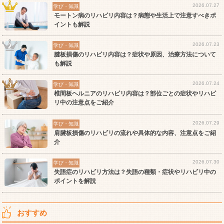
2026.07.27
学び・知識
モートン病のリハビリ内容は？病態や生活上で注意すべきポ
イントも解説
2026.07.23
学び・知識
腱板損傷のリハビリ内容は？症状や原因、治療方法について
も解説
2026.07.24
学び・知識
椎間板ヘルニアのリハビリ内容は？部位ごとの症状やリハビ
リ中の注意点をご紹介
2026.07.29
学び・知識
肩腱板損傷のリハビリの流れや具体的な内容、注意点をご紹
介
2026.07.30
学び・知識
失語症のリハビリ方法は？失語の種類・症状やリハビリ中の
ポイントを解説
おすすめ