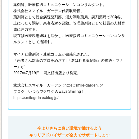
薬剤師、医療接遇コミュニケーションコンサルタント。
株式会社スマイル・ガーデン代表取締役。
薬剤師として総合病院薬剤部、漢方調剤薬局、調剤薬局で20年以
上にわたり調剤、患者応対を経験。管理薬剤師として社員の人材育
成に注力する。
現在は医療現場経験を活かし、医療接遇コミュニケーションコンサ
ルタントとして活躍中。
マイナビ薬剤師・連載コラムが書籍化された、
「患者さん対応のプロをめざす! 『選ばれる薬剤師』の接遇・マナ
ー」が
2017年7月19日 同文舘出版より発売。
株式会社スマイル・ガーデン :
https://smile-garden.jp/
ブログ「いつもワクワク Always Smiling！」:
https://smilegrdn.exblog.jp/
今よりさらに良い環境で働けるよう
キャリアドバイザーが全力でサポートします