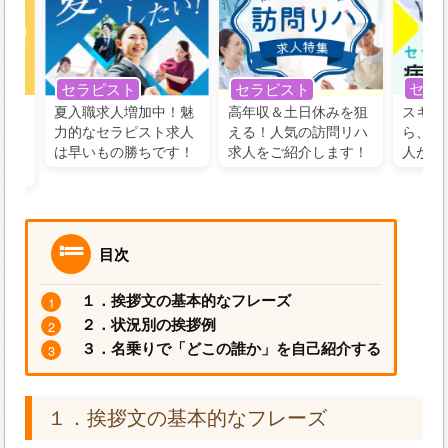
セラ
セラピスト
セラピスト
う！
夏入職求人増加中！魅
高年収＆土日休みを狙
スキル
の好
力的なセラピスト求人
える！人気の訪問リハ
ら、学
るに
は早いもの勝ちです！
求人をご紹介します！
人がお
目次
１．挨拶文の基本的なフレーズ
２．状況別の挨拶例
３．名乗りで「どこの誰か」を自己紹介する
１．挨拶文の基本的なフレーズ