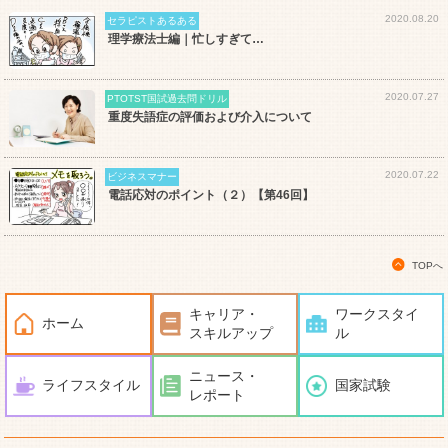
2020.08.20
セラピストあるある
理学療法士編｜忙しすぎて…
2020.07.27
PTOTST国試過去問ドリル
重度失語症の評価および介入について
2020.07.22
ビジネスマナー
電話応対のポイント（２）【第46回】
TOPへ
キャリア・
ワークスタイ
ホーム
スキルアップ
ル
ニュース・
ライフスタイル
国家試験
レポート