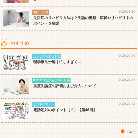
2026.07.30
学び・知識
失語症のリハビリ方法は？失語の種類・症状やリハビリ中の
ポイントを解説
おすすめ
2020.08.20
セラピストあるある
理学療法士編｜忙しすぎて…
2020.07.27
PTOTST国試過去問ドリル
重度失語症の評価および介入について
2020.07.22
ビジネスマナー
電話応対のポイント（２）【第46回】
TOPへ