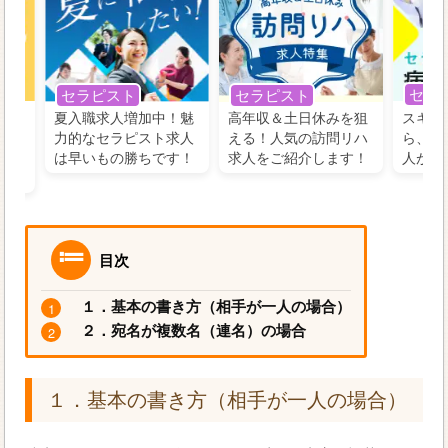
セラ
セラピスト
セラピスト
う！
夏入職求人増加中！魅
高年収＆土日休みを狙
スキル
の好
力的なセラピスト求人
える！人気の訪問リハ
ら、学
るに
は早いもの勝ちです！
求人をご紹介します！
人がお
目次
１．基本の書き方（相手が一人の場合）
２．宛名が複数名（連名）の場合
１．基本の書き方（相手が一人の場合）