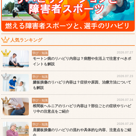
人気ランキング
2026.07.27
学び・知識
モートン病のリハビリ内容は？病態や生活上で注意すべきポ
イントも解説
2026.07.23
学び・知識
腱板損傷のリハビリ内容は？症状や原因、治療方法について
も解説
2026.07.24
学び・知識
椎間板ヘルニアのリハビリ内容は？部位ごとの症状やリハビ
リ中の注意点をご紹介
2026.07.29
学び・知識
肩腱板損傷のリハビリの流れや具体的な内容、注意点をご紹
介