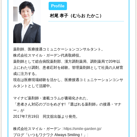
村尾 孝子（むらお たかこ）
薬剤師、医療接遇コミュニケーションコンサルタント。
株式会社スマイル・ガーデン代表取締役。
薬剤師として総合病院薬剤部、漢方調剤薬局、調剤薬局で20年以
上にわたり調剤、患者応対を経験。管理薬剤師として社員の人材育
成に注力する。
現在は医療現場経験を活かし、医療接遇コミュニケーションコンサ
ルタントとして活躍中。
マイナビ薬剤師・連載コラムが書籍化された、
「患者さん対応のプロをめざす! 『選ばれる薬剤師』の接遇・マナ
ー」が
2017年7月19日 同文舘出版より発売。
株式会社スマイル・ガーデン :
https://smile-garden.jp/
ブログ「いつもワクワク Always Smiling！」: