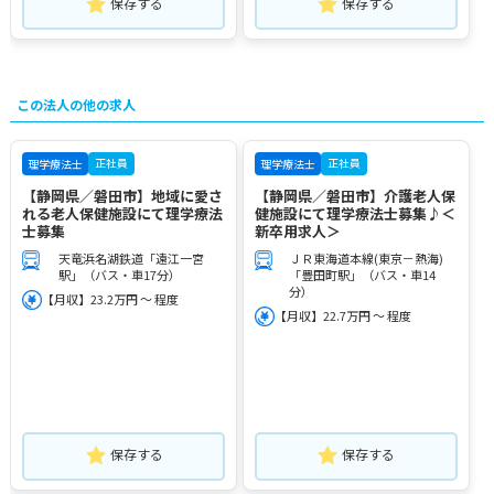
保存する
保存する
この法人の他の求人
正社員
正社員
理学療法士
理学療法士
【静岡県／磐田市】地域に愛さ
【静岡県／磐田市】介護老人保
れる老人保健施設にて理学療法
健施設にて理学療法士募集♪＜
士募集
新卒用求人＞
天竜浜名湖鉄道「遠江一宮
ＪＲ東海道本線(東京－熱海)
駅」（バス・車17分）
「豊田町駅」（バス・車14
分）
【月収】23.2万円 ～ 程度
【月収】22.7万円 ～ 程度
保存する
保存する