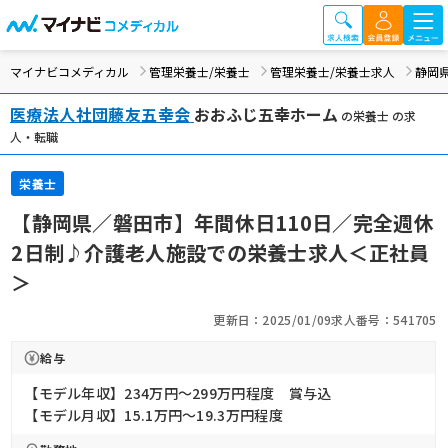
マイナビコメディカル
管理栄養士/栄養士
管理栄養士/栄養士求人
静岡
医療法人社団藤友五幸会
おおふじ五幸ホーム
の栄養士 の求
人・転職
栄養士
【静岡県／磐田市】年間休日110日／完全週休
2日制♪介護老人施設での栄養士求人＜正社員
＞
更新日：2025/01/09
求人番号：541705
給与
【モデル年収】234万円〜299万円程度 賞与込
【モデル月収】15.1万円〜19.3万円程度