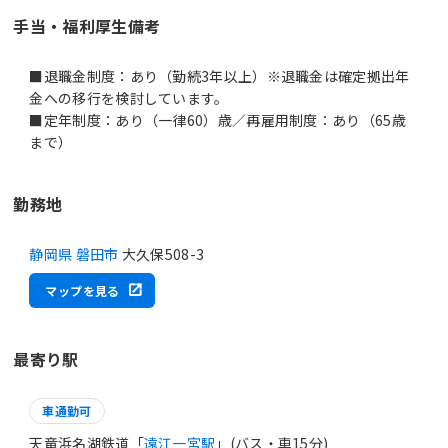
手当・福利厚生備考
■退職金制度：あり（勤続3年以上）※退職金は確定拠出年
金への移行を検討しています。
■定年制度：あり（一律60）歳／再雇用制度：あり（65歳
まで）
勤務地
静岡県 磐田市
大久保508-3
マップを見る
最寄り駅
車通勤可
天竜浜名湖鉄道「
遠江一宮駅
」(バス・車15分)