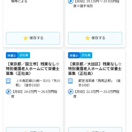
験等による
【月収】19.1万円 ～ 23.0万円程
度※諸手当別
保存する
保存する
正社員
正社員
栄養士
栄養士
【東京都／国立市】残業なし☆
【東京都／大田区】残業なし☆
特別養護老人ホームにて栄養士
特別養護老人ホームにて栄養士
募集〈正社員〉
募集〈正社員〉
ＪＲ南武線(川崎－立川)「矢川
都営浅草線「西馬込駅」（徒
駅」（徒歩15分）
歩10分）
【月収】24.0万円 ～ 26.0万円程
【月収】22.0万円 ～ 25.0万円程
度
度