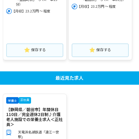
分）
【月収】23.2万円 ～ 程度
【月収】23.2万円 ～ 程度
保存する
保存する
最近見た求人
正社員
栄養士
【静岡県／磐田市】年間休日
110日／完全週休2日制♪介護
老人施設での栄養士求人＜正社
員＞
天竜浜名湖鉄道「遠江一宮
駅」