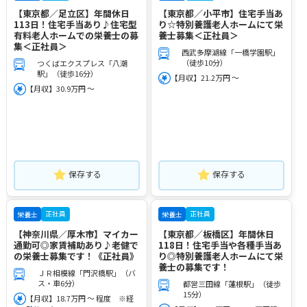
【東京都／足立区】年間休日
【東京都／小平市】住宅手当あ
113日！住宅手当あり♪住宅型
り☆特別養護老人ホームにて栄
有料老人ホームでの栄養士の募
養士募集＜正社員＞
集＜正社員＞
西武多摩湖線「一橋学園駅」
（徒歩10分）
つくばエクスプレス「八潮
駅」（徒歩16分）
【月収】21.2万円 ～
【月収】30.9万円 ～
保存する
保存する
正社員
正社員
栄養士
栄養士
【神奈川県／厚木市】マイカー
【東京都／板橋区】年間休日
通勤可◎家賃補助あり♪老健で
118日！住宅手当や各種手当あ
の栄養士募集です！《正社員》
り◎特別養護老人ホームにて栄
養士の募集です！
ＪＲ相模線「門沢橋駅」（バ
ス・車6分）
都営三田線「蓮根駅」（徒歩
15分）
【月収】18.7万円 ～ 程度 ※経