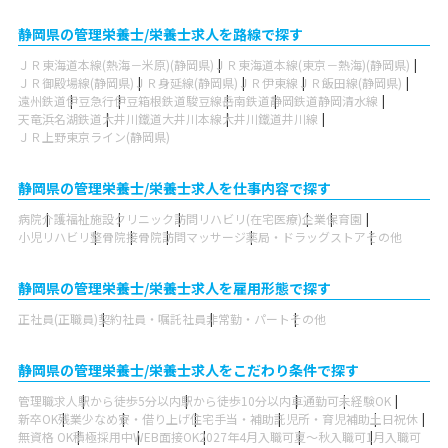
静岡県の管理栄養士/栄養士求人を路線で探す
ＪＲ東海道本線(熱海－米原)(静岡県)
ＪＲ東海道本線(東京－熱海)(静岡県)
ＪＲ御殿場線(静岡県)
ＪＲ身延線(静岡県)
ＪＲ伊東線
ＪＲ飯田線(静岡県)
遠州鉄道
伊豆急行
伊豆箱根鉄道駿豆線
岳南鉄道
静岡鉄道静岡清水線
天竜浜名湖鉄道
大井川鐵道大井川本線
大井川鐵道井川線
ＪＲ上野東京ライン(静岡県)
静岡県の管理栄養士/栄養士求人を仕事内容で探す
病院
介護福祉施設
クリニック
訪問リハビリ(在宅医療)
企業
保育園
小児リハビリ
整骨院
接骨院
訪問マッサージ
薬局・ドラッグストア
その他
静岡県の管理栄養士/栄養士求人を雇用形態で探す
正社員(正職員)
契約社員・嘱託社員
非常勤・パート
その他
静岡県の管理栄養士/栄養士求人をこだわり条件で探す
管理職求人
駅から徒歩5分以内
駅から徒歩10分以内
車通勤可
未経験OK
新卒OK
残業少なめ
寮・借り上げ
住宅手当・補助
託児所・育児補助
土日祝休
無資格 OK
積極採用中
WEB面接OK
2027年4月入職可
夏～秋入職可
1月入職可