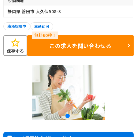
勤務地
静岡県 磐田市 大久保508-3
積極採用中
車通勤可
star
この求人を問い合わせる
保存する