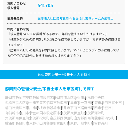
お問い合わせ
541705
求人番号
募集先名称
医療法人社団藤友五幸会 おおふじ五幸ホームの栄養士
お問い合わせ例
「求人番号541705に興味があるので、詳細を教えていただけますか？」
「残業が少なめの病院をJR○○線の沿線で探していますが、おすすめの病院はあ
りますか？」
「訪問リハビリの募集を都内で探しています。マイナビコメディカルに載ってい
る○○○○○以外におすすめの求人はありますか？」
他の管理栄養士/栄養士求人を探す
静岡県の管理栄養士/栄養士求人を市区町村で探す
静岡市
静岡市葵区
静岡市駿河区
静岡市清水区
浜松市
浜松市中央区
浜松市浜名区
浜松市天竜区
沼津市
熱海市
三島市
富士宮市
伊東市
島田市
富士市
磐田市
焼津市
掛川市
藤枝市
御殿場市
袋井市
下田市
裾野市
湖西市
伊豆市
御前崎市
菊川市
伊豆の国市
牧之原市
賀茂郡東伊豆町
賀茂郡河津町
賀茂郡南伊豆町
賀茂郡松崎町
賀茂郡西伊豆町
田方郡函南町
駿東郡清水町
駿東郡長泉町
駿東郡小山町
榛原郡吉田町
榛原郡川根本町
周智郡森町